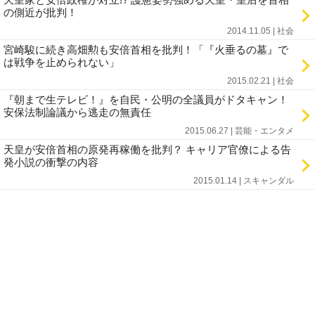
の側近が批判！
2014.11.05 | 社会
宮崎駿に続き高畑勲も安倍首相を批判！「『火垂るの墓』で
は戦争を止められない」
2015.02.21 | 社会
『朝まで生テレビ！』を自民・公明の全議員がドタキャン！
安保法制論議から逃走の無責任
2015.06.27 | 芸能・エンタメ
天皇が安倍首相の原発再稼働を批判？ キャリア官僚による告
発小説の衝撃の内容
2015.01.14 | スキャンダル