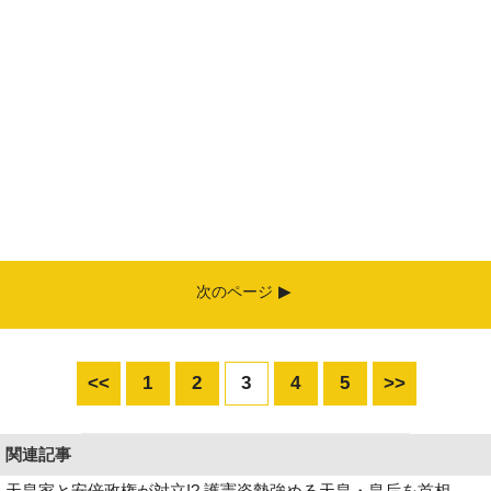
次のページ
<<
1
2
3
4
5
>>
関連記事
天皇家と安倍政権が対立!? 護憲姿勢強める天皇・皇后を首相