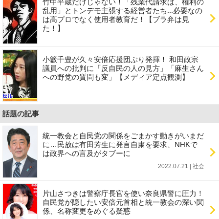
竹中平蔵だけじゃない！「残業代請求は、権利の
乱用」とトンデモ主張する経営者たち...必要なの
は高プロでなく使用者教育だ！【ブラ弁は見
た！】
小籔千豊が久々安倍応援団ぶり発揮！ 和田政宗
議員への批判に「反自民の人の見方」「麻生さん
への野党の質問も変」【メディア定点観測】
話題の記事
統一教会と自民党の関係をごまかす動きがいまだ
に…民放は有田芳生に発言自粛を要求、NHKで
は政界への言及がタブーに
2022.07.21 | 社会
片山さつきは警察庁長官を使い奈良県警に圧力！
自民党が隠したい安倍元首相と統一教会の深い関
係、名称変更をめぐる疑惑