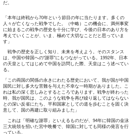
だ。
「本年は終戦から70年という節目の年に当たります。多くの
人々が亡くなった戦争でした。（中略）この機会に、満州事変
に始まるこの戦争の歴史を十分に学び、今後の日本のあり方を
考えていくことが、いま、極めて大切なことだと思っていま
す」
戦争の歴史を正しく知り、未来を考えよう。そのスタンス
は、中国や韓国への“謝罪”にもつながっている。1992年、日本
の天皇としてはじめて中国を訪問した際、天皇はこう述べてい
る。
「この両国の関係の永きにわたる歴史において、我が国が中国
国民に対し多大な苦難を与えた不幸な一時期がありました。こ
れは私の深く悲しみとするところであります。戦争が終わった
時、我が国民は、このような戦争を再び繰り返してはならない
との深い反省にたち、平和国家としての道を歩むことを固く決
意して、国の再建に取り組みました」
これは「明確な謝罪」といえるものだが、94年に韓国の金泳
三大統領を招いた宮中晩餐で、韓国に対しても同様の発言を行
っている。