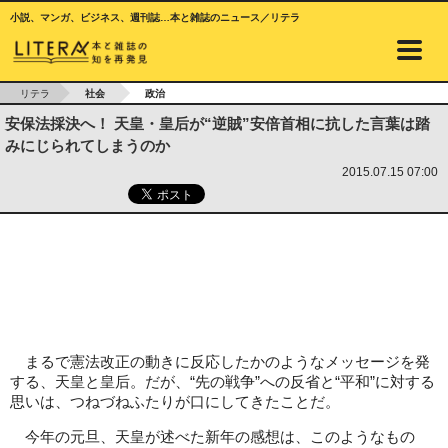
小説、マンガ、ビジネス、週刊誌…本と雑誌のニュース／リテラ
リテラ
社会
政治
安保法採決へ！ 天皇・皇后が“逆賊”安倍首相に抗した言葉は踏
みにじられてしまうのか
2015.07.15 07:00
まるで憲法改正の動きに反応したかのようなメッセージを発
する、天皇と皇后。だが、“先の戦争”への反省と“平和”に対する
思いは、つねづねふたりが口にしてきたことだ。
今年の元旦、天皇が述べた新年の感想は、このようなもの