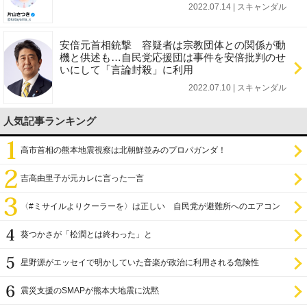
2022.07.14 | スキャンダル
安倍元首相銃撃 容疑者は宗教団体との関係が動
機と供述も…自民党応援団は事件を安倍批判のせ
いにして「言論封殺」に利用
2022.07.10 | スキャンダル
人気記事ランキング
高市首相の熊本地震視察は北朝鮮並みのプロパガンダ！
吉高由里子が元カレに言った一言
〈#ミサイルよりクーラーを〉は正しい 自民党が避難所へのエアコン
設置を遅らせてきた
葵つかさが「松潤とは終わった」と
星野源がエッセイで明かしていた音楽が政治に利用される危険性
震災支援のSMAPが熊本大地震に沈黙