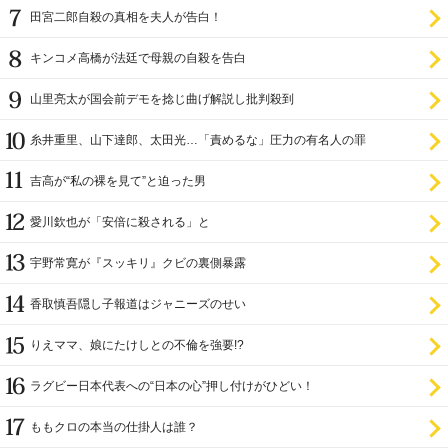
田宮二郎自殺の真相を夫人が告白！
キンコメ高橋が法廷で母親の自殺を告白
山里亮太が国会前デモを捻じ曲げ解説し批判殺到
糸井重里、山下達郎、太田光…「責めるな」圧力の有名人の罪
吉高が“私の裸を見て”と迫った男
愛川欽也が「安倍に殺される」と
宇野常寛が『スッキリ』クビの裏側暴露
香取慎吾隠し子報道はジャニーズのせい
りえママ、娘にたけしとの不倫を強要!?
ラグビー日本代表への“日本の心”押し付けがひどい！
ももクロの本当の仕掛人は誰？