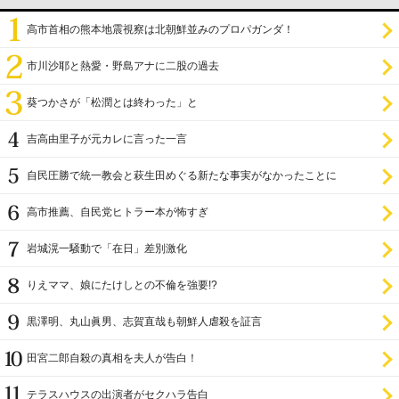
高市首相の熊本地震視察は北朝鮮並みのプロパガンダ！
市川沙耶と熱愛・野島アナに二股の過去
葵つかさが「松潤とは終わった」と
吉高由里子が元カレに言った一言
自民圧勝で統一教会と萩生田めぐる新たな事実がなかったことに
高市推薦、自民党ヒトラー本が怖すぎ
岩城滉一騒動で「在日」差別激化
りえママ、娘にたけしとの不倫を強要!?
黒澤明、丸山眞男、志賀直哉も朝鮮人虐殺を証言
田宮二郎自殺の真相を夫人が告白！
テラスハウスの出演者がセクハラ告白