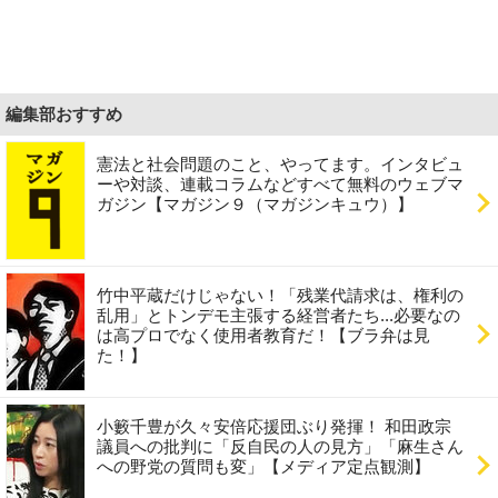
編集部おすすめ
憲法と社会問題のこと、やってます。インタビュ
ーや対談、連載コラムなどすべて無料のウェブマ
ガジン【マガジン９（マガジンキュウ）】
竹中平蔵だけじゃない！「残業代請求は、権利の
乱用」とトンデモ主張する経営者たち...必要なの
は高プロでなく使用者教育だ！【ブラ弁は見
た！】
小籔千豊が久々安倍応援団ぶり発揮！ 和田政宗
議員への批判に「反自民の人の見方」「麻生さん
への野党の質問も変」【メディア定点観測】