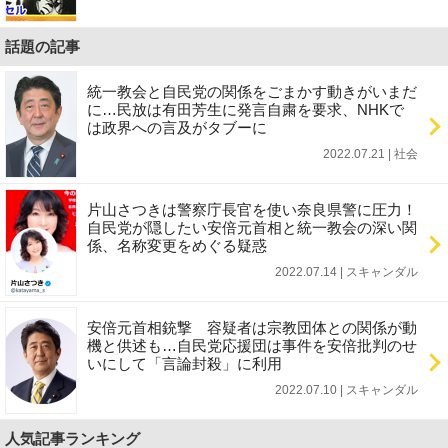
話題の記事
統一教会と自民党の関係をごまかす動きがいまだ
に…民放は有田芳生に発言自粛を要求、NHKで
は政界への言及がタブーに
2022.07.21 | 社会
片山さつきは警察庁長官を使い奈良県警に圧力！
自民党が隠したい安倍元首相と統一教会の深い関
係、名称変更をめぐる疑惑
2022.07.14 | スキャンダル
安倍元首相銃撃 容疑者は宗教団体との関係が動
機と供述も…自民党応援団は事件を安倍批判のせ
いにして「言論封殺」に利用
2022.07.10 | スキャンダル
人気記事ランキング