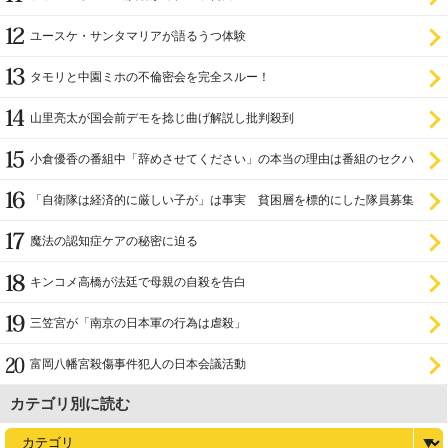
ユースケ・サンタマリアが語るうつ体験
タモリと中園ミホの不倫密会を完全スルー！
山里亮太が国会前デモを捻じ曲げ解説し批判殺到
小倉優香の番組中「辞めさせてください」の本当の理由は番組のセクハ
ラ
「自衛隊は経済的に厳しい子が」は事実 貧困層を標的にした隊員募集
魔法の認知症ケアの秘密に迫る
キンコメ高橋が法廷で母親の自殺を告白
三笠宮が「南京の日本軍の行為は虐殺」
富岡八幡宮殺傷事件犯人の日本会議活動
カテゴリ別に読む