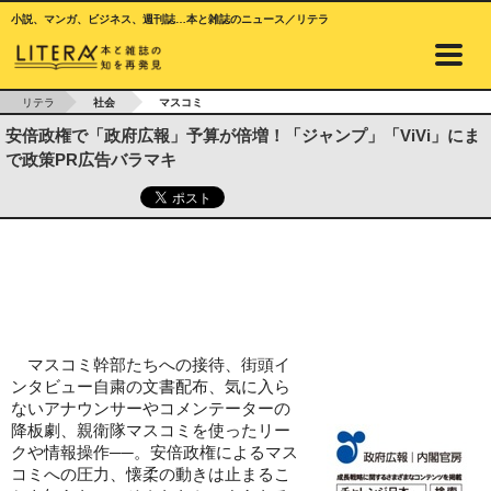
小説、マンガ、ビジネス、週刊誌…本と雑誌のニュース／リテラ
リテラ
社会
マスコミ
安倍政権で「政府広報」予算が倍増！「ジャンプ」「ViVi」にま
で政策PR広告バラマキ
マスコミ幹部たちへの接待、街頭イ
ンタビュー自粛の文書配布、気に入ら
ないアナウンサーやコメンテーターの
降板劇、親衛隊マスコミを使ったリー
クや情報操作──。安倍政権によるマス
コミへの圧力、懐柔の動きは止まるこ