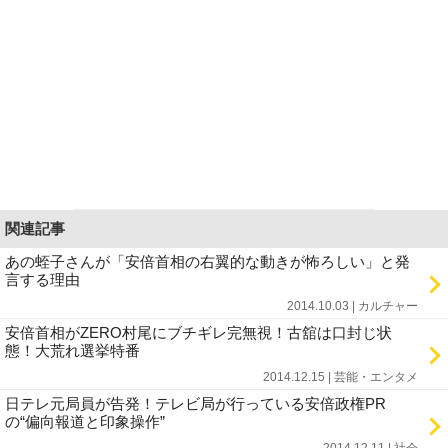
関連記事
あの蛭子さんが「安倍首相の右翼的な動きが怖ろしい」と発
言する理由
2014.10.03 | カルチャー
安倍首相がZERO村尾にブチギレ完無視！古舘は口封じ状
態！大荒れ選挙特番
2014.12.15 | 芸能・エンタメ
日テレ元局員が告発！テレビ局が行っている安倍政権PR
の“偏向報道と印象操作”