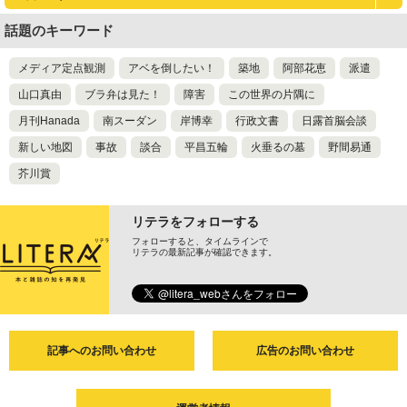
話題のキーワード
メディア定点観測
アベを倒したい！
築地
阿部花恵
派遣
山口真由
ブラ弁は見た！
障害
この世界の片隅に
月刊Hanada
南スーダン
岸博幸
行政文書
日露首脳会談
新しい地図
事故
談合
平昌五輪
火垂るの墓
野間易通
芥川賞
リテラをフォローする
フォローすると、タイムラインで
リテラの最新記事が確認できます。
記事へのお問い合わせ
広告のお問い合わせ