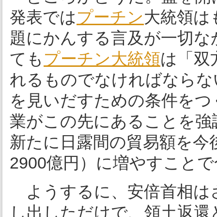
発表では
プーチン
大統領は
題にかんする言及が一切な
ても
プーチン大統領
は「双
れるものでなければならな
を見いだすための条件をつ
業がこの先にあることを強
新たに日露間の貿易額を今後数
2900億円）に増やすこと
ようするに、安倍首相はさ
し出しただけで、領土返還