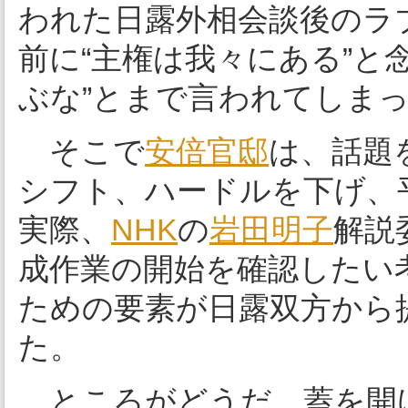
われた日露外相会談後のラ
前に“主権は我々にある”と
ぶな”とまで言われてしま
そこで
安倍官邸
は、話題
シフト、ハードルを下げ、
実際、
NHK
の
岩田明子
解説
成作業の開始を確認したい
ための要素が日露双方から
た。
ところがどうだ。蓋を開