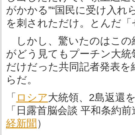
がかかる”“国民に受け入れ
を刺されただけ。とんだ「
しかし、驚いたのはこの
がどう見てもプーチン大統
だけだった共同記者発表を
らだ。
「
ロシア
大統領、2島返還
「日露首脳会談 平和条約前
経新聞
）