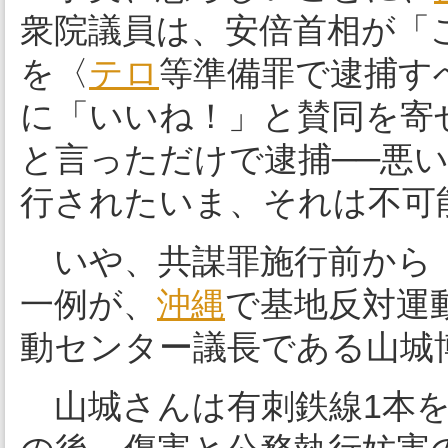
衆院議員は、安倍首相が「
を〈
テロ
等準備罪で逮捕すべ
に「いいね！」と賛同を寄
と言っただけで逮捕──悪
行されたいま、それは不可
いや、共謀罪施行前から
一例が、
沖縄
で基地反対運
動センター議長である山城
山城さんは有刺鉄線1本を