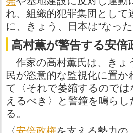
発
や基地建設に反対し運動に
れ、組織的犯罪集団として
に、きょう、日本は“なった
高村薫が警告する安倍
作家の高村薫氏は、きょ
民が恣意的な監視化に置か
て〈それで萎縮するのでは
えるべき〉と警鐘を鳴らし
る。
〈
安倍政権
を支える勢力の