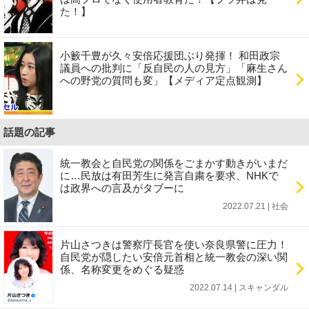
た！】
小籔千豊が久々安倍応援団ぶり発揮！ 和田政宗
議員への批判に「反自民の人の見方」「麻生さん
への野党の質問も変」【メディア定点観測】
話題の記事
統一教会と自民党の関係をごまかす動きがいまだ
に…民放は有田芳生に発言自粛を要求、NHKで
は政界への言及がタブーに
2022.07.21 | 社会
片山さつきは警察庁長官を使い奈良県警に圧力！
自民党が隠したい安倍元首相と統一教会の深い関
係、名称変更をめぐる疑惑
2022.07.14 | スキャンダル