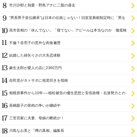
市川沙耶と熱愛・野島アナに二股の過去
“男系男子皇位継承”は日本の伝統じゃない！旧皇室典範制定時に「男を
尊び女を卑む」と
高市首相の「休んでない」「寝てない」アピールは本当なのか 徹底検
証
不倫？谷亮子の意外な肉食遍歴
結婚した綿矢りさの大失恋体験
麻生太郎が愛人の店に2360万円
自民党がネトサポに他党叩きを指南
相模原事件から10年──植松被告の優生思想と安倍政権・右派勢力との
関係
長嶋親子の骨肉の争いが継続中
三笠宮家に夫妻、母娘の断絶が！
川島なお美と「噂の真相」編集長