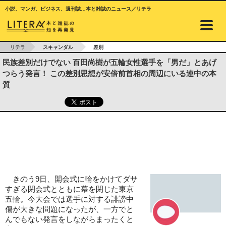
小説、マンガ、ビジネス、週刊誌…本と雑誌のニュース／リテラ
リテラ
スキャンダル
差別
民族差別だけでない 百田尚樹が五輪女性選手を「男だ」とあげ
つらう発言！ この差別思想が安倍前首相の周辺にいる連中の本
質
きのう9日、開会式に輪をかけてダサ
すぎる閉会式とともに幕を閉じた東京
五輪。今大会では選手に対する誹謗中
傷が大きな問題になったが、一方でと
んでもない発言をしながらまったくと