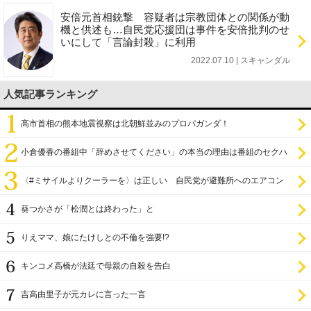
安倍元首相銃撃 容疑者は宗教団体との関係が動
機と供述も…自民党応援団は事件を安倍批判のせ
いにして「言論封殺」に利用
2022.07.10 | スキャンダル
人気記事ランキング
高市首相の熊本地震視察は北朝鮮並みのプロパガンダ！
小倉優香の番組中「辞めさせてください」の本当の理由は番組のセクハ
ラ
〈#ミサイルよりクーラーを〉は正しい 自民党が避難所へのエアコン
設置を遅らせてきた
葵つかさが「松潤とは終わった」と
りえママ、娘にたけしとの不倫を強要!?
キンコメ高橋が法廷で母親の自殺を告白
吉高由里子が元カレに言った一言