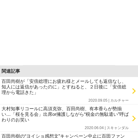
関連記事
百田尚樹が「安倍総理にお疲れ様とメールしても返信なし、
知人には返信があったのに」とすねると、２日後に「安倍総
理から電話きた」
2020.09.05 | カルチャー
大村知事リコールに高須克弥、百田尚樹、有本香らが勢揃
い…「桜を見る会」出席or擁護しながら“税金の無駄遣い”呼ば
わりのお笑い
2020.06.04 | スキャンダル
百田尚樹の“ヨイショ感想文”キャンペーン中止に百田ファン