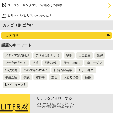
ユースケ・サンタマリアが語るうつ体験
ビリギャル“ビリ”じゃなかった？
カテゴリ別に読む
話題のキーワード
メディア定点観測
アベを倒したい！
築地
山口真由
障害
ブラ弁は見た！
派遣
阿部花恵
月刊Hanada
南スーダン
行政文書
この世界の片隅に
日露首脳会談
新しい地図
平昌五輪
事故
岸博幸
談合
火垂るの墓
解散
NHKニュース7
リテラをフォローする
フォローすると、タイムラインで
リテラの最新記事が確認できます。