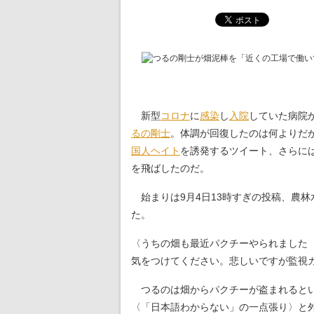
新型
コロナ
に
感染
し
入院
していた病院
るの剛士
。体調が回復したのは何よりだ
国人
ヘイト
を誘発するツイート、さらに
を飛ばしたのだ。
始まりは9月4日13時すぎの投稿、農林
た。
〈うちの畑も最近パクチーやられました
気をつけてください。悲しいですが監視
つるのは畑からパクチーが盗まれるとい
〈「日本語わからない」の一点張り〉と