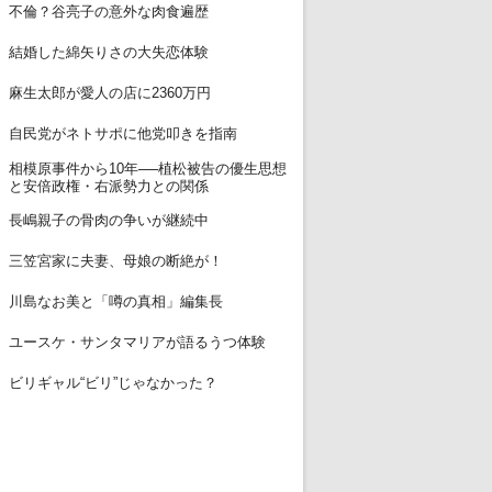
11
不倫？谷亮子の意外な肉食遍歴
12
結婚した綿矢りさの大失恋体験
13
麻生太郎が愛人の店に2360万円
14
自民党がネトサポに他党叩きを指南
相模原事件から10年──植松被告の優生思想
15
と安倍政権・右派勢力との関係
16
長嶋親子の骨肉の争いが継続中
17
三笠宮家に夫妻、母娘の断絶が！
18
川島なお美と「噂の真相」編集長
19
ユースケ・サンタマリアが語るうつ体験
20
ビリギャル“ビリ”じゃなかった？