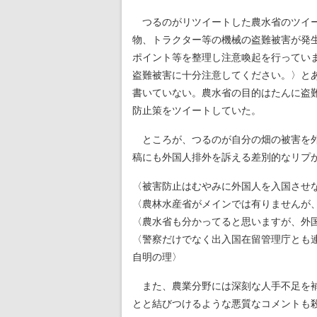
つるのがリツイートした農水省のツイー
物、トラクター等の機械の盗難被害が発
ポイント等を整理し注意喚起を行ってい
盗難被害に十分注意してください。〉と
書いていない。農水省の目的はたんに盗
防止策をツイートしていた。
ところが、つるのが自分の畑の被害を外
稿にも外国人排外を訴える差別的なリプ
〈被害防止はむやみに外国人を入国させ
〈農林水産省がメインでは有りませんが
〈農水省も分かってると思いますが、外
〈警察だけでなく出入国在留管理庁とも
自明の理〉
また、農業分野には深刻な人手不足を
とと結びつけるような悪質なコメントも