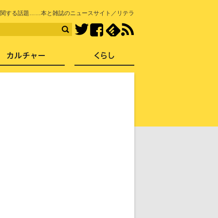
知を再発見
関する話題……本と雑誌のニュースサイト／リテラ
Facebook
feedly
RSS
Twitter
ス
社会
カルチャー
くらし