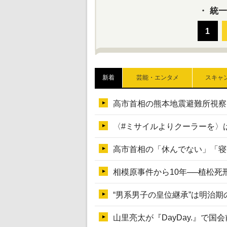
・
統一
新着
芸能・エンタメ
スキャ