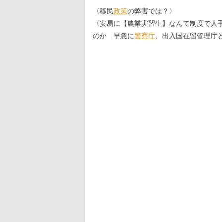
〈移民
政策
の弊害では？〉
〈安易に【農業実習生】なんて制度で人
のか 早急に
警察庁
、出入国在留管理庁