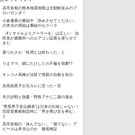
高市首相の熊本地震視察は北朝鮮並みのプ
1
ロパガンダ！
小倉優香の番組中「辞めさせてください」
2
の本当の理由は番組のセクハラ
〈#ミサイルよりクーラーを〉は正しい 自
3
民党が避難所へのエアコン設置を遅らせて
きた
4
葵つかさが「松潤とは終わった」と
5
りえママ、娘にたけしとの不倫を強要!?
6
キンコメ高橋が法廷で母親の自殺を告白
7
吉高由里子が元カレに言った一言
8
市川沙耶と熱愛・野島アナに二股の過去
“男系男子皇位継承”は日本の伝統じゃない！
9
旧皇室典範制定時に「男を尊び女を卑む」
と
高市首相の「休んでない」「寝てない」ア
10
ピールは本当なのか 徹底検証