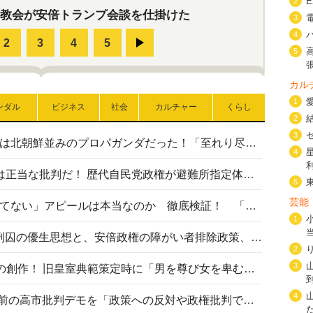
2
教会が安倍トランプ会談を仕掛けた
3
4
5
カル
1
ンダル
ビジネス
社会
カルチャー
くらし
2
3
高市首相の熊本地震避難所視察は北朝鮮並みのプロパガンダだった！「至れり尽くせり」の選ばれた避難所の一方で実態は…
4
〈#ミサイルよりクーラーを〉は正当な批判だ！ 歴代自民党政権が避難所指定体育館へのエアコン設置を遅らせてきた客観的事実
5
芸能
高市首相の「休んでない」「寝てない」アピールは本当なのか 徹底検証！ 「資料読み込み」「アイロンがけ」も矛盾だらけ…
1
相模原事件から10年──植松死刑囚の優生思想と、安倍政権の障がい者排除政策、右派勢力の差別主義との関係を改めて問う
2
3
“男系男子の皇位継承”は明治期の創作！ 旧皇室典範策定時に「男を尊び女を卑むの慣習、人民の脳髄」とトンデモ論で女性天皇を否定
4
山里亮太が『DayDay.』で国会前の高市批判デモを「政策への反対や政権批判でない」と捻じ曲げ解説 デモ参加者から批判殺到