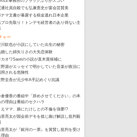
EXILE事務所のブラックぶりがスゴい
・
五輪でIOCラウンジ以外にVIPルーム、広告代理店は物品購入
電通社員自殺でも弘兼憲史が宴会芸賛美
パナマ文書が暴露する税金逃れ日本企業
高プロ先取り！トンデモ経営者のあり得ない主
張
チャー
愛川欽也が小説にしていた出生の秘密
結婚した綿矢りさの大失恋体験
セカオワSaoriの小説が直木賞候補に
星野源がエッセイで明かしていた音楽が政治に
利用される危険性
東野圭吾が元少年A手記めぐり抗議
小倉優香の番組中「辞めさせてください」の本
当の理由は番組のセクハラ
りえママ、娘にたけしとの不倫を強要!?
山里亮太が国会前デモを捻じ曲げ解説し批判殺
到
山里亮太が『銀河の一票』を賞賛し批判を受け
た理由