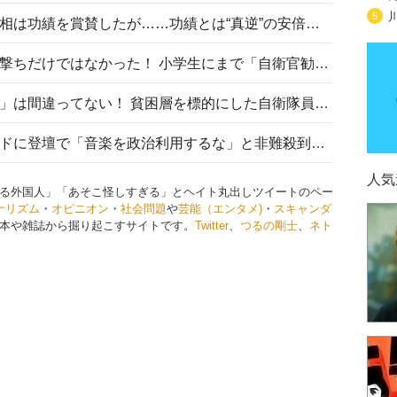
5
安倍晋三元首相の命日で高市首相は功績を賞賛したが……功績とは“真逆”の安倍元首相のトンデモ発言を振り返る
自衛隊リクルートは貧困層狙い撃ちだけではなかった！ 小学生にまで「自衛官勧誘」目的のパンフレット作成
「自衛隊は経済的に厳しい子が」は間違ってない！ 貧困層を標的にした自衛隊員募集、やす子、山上被告も…日本でも進む“経済的徴兵制”
高市首相がミュージックアワードに登壇で「音楽を政治利用するな」と非難殺到！ MAJの国策的本質を批判する声も
人気
る外国人」「あそこ怪しすぎる」とヘイト丸出しツイートのペー
ナリズム
・
オピニオン
・
社会問題
や
芸能（エンタメ)
・
スキャンダ
本や雑誌から掘り起こすサイトです。
Twitter
、
つるの剛士
、
ネト