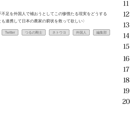
手不足を外国人で補おうとしてこの惨憺たる現実をどうする
とも連携して日本の農家の窮状を救って欲しい〉
Twitter
つるの剛士
ネトウヨ
外国人
編集部