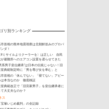
ゴリ別ランキング
高市首相の熊本地震視察は北朝鮮並みのプロパ
ガンダ！
〈#ミサイルよりクーラーを〉は正しい 自民
党が避難所へのエアコン設置を遅らせてきた
“男系男子皇位継承”は日本の伝統じゃない！旧
皇室典範制定時に「男を尊び女を卑む」と
東京五輪強行開催特別企画 大ウソだら
高市首相の「休んでない」「寝てない」アピー
ルは本当なのか 徹底検証
・
五輪入場行進にすぎやまこういちの曲、杉田水脈のLGB
皇室典範改正で「旧宮家男子」を皇位継承者に
して大丈夫なのか？
・
大ウソだらけの東京五輪！ 安倍・菅・森はどんな嘘を
ネス
・
五輪サッカー・久保建英が南アの陽性者に「僕らに損ではない」
「宝塚いじめ裁判」の全記録
・
五輪関係者が入国当日、築地を散歩！