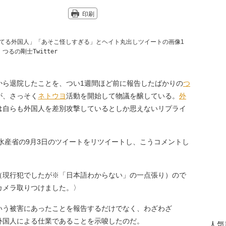
印刷
つるの剛士Twitter
から退院したことを、つい1週間ほど前に報告したばかりの
つ
が、さっそく
ネトウヨ
活動を開始して物議を醸している。
外
は自らも外国人を差別攻撃しているとしか思えないリプライ
水産省の9月3日のツイートをリツイートし、こうコメントし
（現行犯でしたが※「日本語わからない」の一点張り）ので
カメラ取りつけました。〉
う被害にあったことを報告するだけでなく、わざわざ
外国人による仕業であることを示唆したのだ。
人気