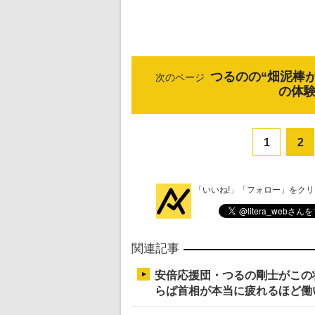
つるのの“畑泥棒
次のページ
の体
1
2
「いいね!」「フォロー」をク
関連記事
安倍応援団・つるの剛士がこの
らば首相が本当に疲れるほど働