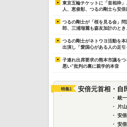
東京五輪チケットに「首相枠」
人、恵俊彰、つるの剛士ら安倍
つるの剛士が「桜を見る会」問
郎、三浦瑠麗も森友加計のとき
つるの剛士がネトウヨ活動を本
出演し「愛国心がある人の足引
子連れ出席要求の熊本市議をつ
悪い”批判の裏に親学的本音
安倍元首相・自
特集
1
・
統一教
・
片山さ
・
安倍元
・
安倍晋