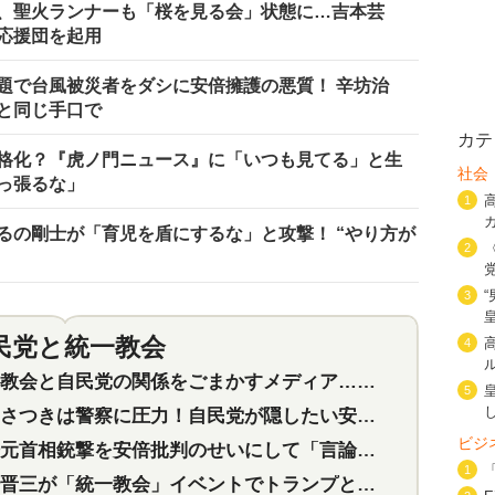
、聖火ランナーも「桜を見る会」状態に…吉本芸
応援団を起用
題で台風被災者をダシに安倍擁護の悪質！ 辛坊治
と同じ手口で
カテ
格化？『虎ノ門ニュース』に「いつも見てる」と生
社会
っ張るな」
1
るの剛士が「育児を盾にするな」と攻撃！ “やり方が
2
3
民党と統一教会
4
特集
2
会と自民党の関係をごまかすメディア…民放は有田芳生に発言自粛を要求
5
つきは警察に圧力！自民党が隠したい安倍元首相と統一教会の深い関係
ビジ
首相銃撃を安倍批判のせいにして「言論封殺」に利用する自民党応援団
1
三が「統一教会」イベントでトランプと演説！同性婚や夫婦別姓を攻撃