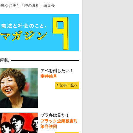
川島なお美と「噂の真相」編集長
連載
アベを倒したい！
室井佑月
記事一覧へ
ブラ弁は見た！
ブラック企業被害対
策弁護団