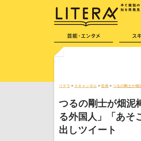
リテラ
>
スキャンダル
>
告発
>
つるの剛士が畑
つるの剛士が畑泥
る外国人」「あそ
出しツイート