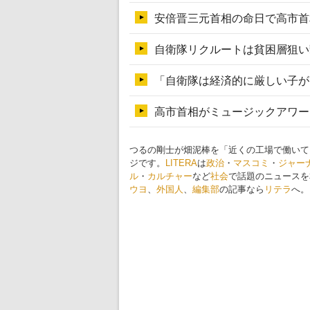
つるの剛士が畑泥棒を「近くの工場で働いて
ジです。
LITERA
は
政治
・
マスコミ
・
ジャー
ル
・
カルチャー
など
社会
で話題のニュースを
ウヨ
、
外国人
、
編集部
の記事なら
リテラ
へ。