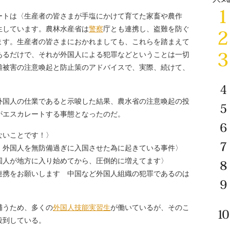
トは〈生産者の皆さまが手塩にかけて育てた家畜や農作
生しています。農林水産省は
警察
庁とも連携し、盗難を防ぐ
ます。生産者の皆さまにおかれましても、これらを踏まえて
あるだけで、それが外国人による犯罪などということは一切
難被害の注意喚起と防止策のアドバイスで、実際、続けて、
国人の仕業であると示唆した結果、農水省の注意喚起の投
がエスカレートする事態となったのだ。
ないことです！〉
、外国人を無防備過ぎに入国させた為に起きている事件〉
国人が地方に入り始めてから、圧倒的に増えてます〉
連携をお願いします 中国など外国人組織の犯罪であるのは
補うため、多くの
外国人技能実習生
が働いているが、そのこ
殺到している。