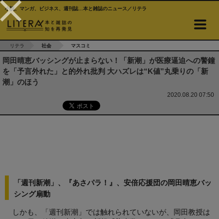
小説、マンガ、ビジネス、週刊誌…本と雑誌のニュース／リテラ
リテラ
社会
マスコミ
岡田晴恵バッシングが止まらない！「新潮」が医療逼迫への警鐘
を「予言外れた」と的外れ批判 大ハズレは“K値”丸乗りの「新
潮」のほう
2020.08.20 07:50
「週刊新潮」、『あさパラ！』、安倍応援団の岡田晴恵バッ
シング扇動
しかも、「週刊新潮」では触れられていないが、岡田教授は