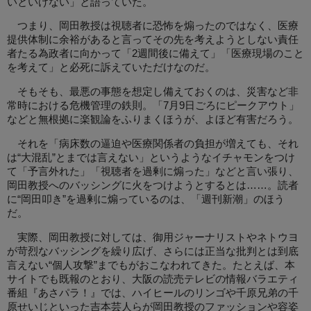
いといけない」と語っていた。
つまり、岡田教授は視聴者に恐怖を煽ったのではなく、医療
提供体制に余裕があると言ってその先を考えようとしない責任
者たる為政者に向かって「2週間後に備えて」「医療現場のこと
を考えて」と必死に訴えていただけなのだ。
そもそも、最悪の事態を想定し備えておくのは、災害など非
常時における危機管理の鉄則。「7月9日ごろにピークアウト」
などと無根拠に楽観論をふりまくほうが、よほど有害だろう。
それを「病床数の逼迫や医療関係者の負担が増えても、それ
は“大混乱”とまでは言えない」というようなイチャモンをつけ
て「予言外れた」「視聴者を過剰に煽った」などと言い張り、
岡田教授へのバッシングに火をつけようとするとは……。読者
に“岡田叩き”を過剰に煽っているのは、「週刊新潮」のほう
だ。
実際、岡田教授に対しては、御用ジャーナリストやネトウヨ
が苛烈なバッシングを繰り広げ、さらには正当な批判とは到底
言えない“個人攻撃”までもがおこなわれてきた。たとえば、本
サイトでも既報のとおり、大阪の読売テレビの情報バラエティ
番組『あさパラ！』では、ハイヒールのリンゴや千原兄弟の千
原せいじといった吉本芸人らが岡田教授のファッションや容姿