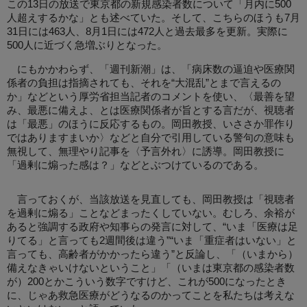
この13日の放送で東京都の新規感染者数について「月内に500
人超えするかな」とも述べていた。そして、こちらのほうも7月
31日には463人、8月1日には472人と過去最多を更新。実際に
500人に近づく急増ぶりとなった。
にもかかわらず、「週刊新潮」は、「病床数の逼迫や医療関
係者の負担は指摘されても、それを“大混乱”とまで言えるの
か」などという厚労省担当記者のコメントを使い、〈最善を望
み、最悪に備えよ、とは医療関係者が旨とする言だが、視聴者
は「最悪」のほうに反応するもの。岡田教授、いささか罪作り
ではありますまいか〉などと自分で引用している警句の意味も
無視して、無理やり記事を〈予言外れ〉に誘導。岡田教授に
「過剰に煽った感は？」などとぶつけているのである。
言っておくが、当該放送を見直しても、岡田教授は「視聴者
を過剰に煽る」ことなどまったくしていない。むしろ、余裕が
あると強調する政府や知事らの発言に対して、“いま「医療は足
りてる」と言っても2週間後は違う”“いま「重症者はいない」と
言っても、高齢者がかかったら違う”と反論し、「（いまから）
備えなきゃいけないということ」「（いまは東京都の感染者数
が）200とかこういう数字ですけど、これが500になったとき
に、じゃあ救急医療がどうなるのかってことを私たちは考えな