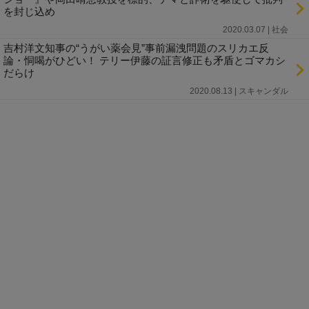
を封じ込め
2020.03.07 | 社会
吉村洋文知事の“うがい薬会見”事前漏洩問題のスリカエ反
論・恫喝がひどい！ テリー伊藤の証言修正も矛盾とゴマカシ
だらけ
2020.08.13 | スキャンダル