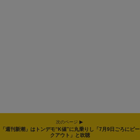
次のページ
「週刊新潮」はトンデモ“K値”に丸乗りし「7月9日ごろにピー
クアウト」と吹聴