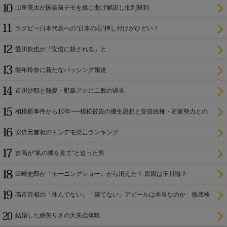
山里亮太が国会前デモを捻じ曲げ解説し批判殺到
ラグビー日本代表への“日本の心”押し付けがひどい！
愛川欽也が「安倍に殺される」と
能年玲奈に新たなバッシング報道
市川沙耶と熱愛・野島アナに二股の過去
相模原事件から10年──植松被告の優生思想と安倍政権・右派勢力との
関係
安倍元首相のトンデモ発言ランキング
吉高が“私の裸を見て”と迫った男
田崎史郎が『モーニングショー』から消えた！ 原因は玉川徹？
高市首相の「休んでない」「寝てない」アピールは本当なのか 徹底検
証
結婚した綿矢りさの大失恋体験