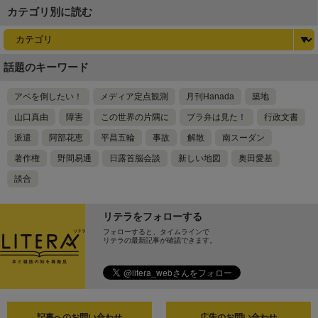
カテゴリ別に読む
話題のキーワード
アベを倒したい！
メディア定点観測
月刊Hanada
築地
山口真由
障害
この世界の片隅に
ブラ弁は見た！
行政文書
派遣
阿部花恵
平昌五輪
事故
解散
南スーダン
著作権
野間易通
日露首脳会談
新しい地図
奥田愛基
談合
リテラをフォローする
フォローすると、タイムラインで
リテラの最新記事が確認できます。
記事へのお問い合わせ
広告のお問い合わせ