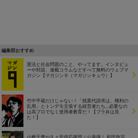
編集部おすすめ
憲法と社会問題のこと、やってます。インタビュ
ーや対談、連載コラムなどすべて無料のウェブマ
ガジン【マガジン９（マガジンキュウ）】
竹中平蔵だけじゃない！「残業代請求は、権利の
乱用」とトンデモ主張する経営者たち...必要なの
は高プロでなく使用者教育だ！【ブラ弁は見
た！】
小籔千豊が久々安倍応援団ぶり発揮！ 和田政宗