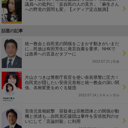
議員への批判に「反自民の人の見方」「麻生さん
への野党の質問も変」【メディア定点観測】
話題の記事
統一教会と自民党の関係をごまかす動きがいまだ
に…民放は有田芳生に発言自粛を要求、NHKで
は政界への言及がタブーに
2022.07.21 | 社会
片山さつきは警察庁長官を使い奈良県警に圧力！
自民党が隠したい安倍元首相と統一教会の深い関
係、名称変更をめぐる疑惑
2022.07.14 | スキャンダル
安倍元首相銃撃 容疑者は宗教団体との関係が動
機と供述も…自民党応援団は事件を安倍批判のせ
いにして「言論封殺」に利用