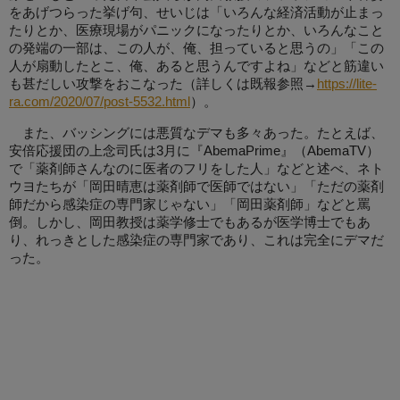
をあげつらった挙げ句、せいじは「いろんな経済活動が止まっ
たりとか、医療現場がパニックになったりとか、いろんなこと
の発端の一部は、この人が、俺、担っていると思うの」「この
人が扇動したとこ、俺、あると思うんですよね」などと筋違い
も甚だしい攻撃をおこなった（詳しくは既報参照→
https://lite-
ra.com/2020/07/post-5532.html
）。
また、バッシングには悪質なデマも多々あった。たとえば、
安倍応援団の上念司氏は3月に『AbemaPrime』（AbemaTV）
で「薬剤師さんなのに医者のフリをした人」などと述べ、ネト
ウヨたちが「岡田晴恵は薬剤師で医師ではない」「ただの薬剤
師だから感染症の専門家じゃない」「岡田薬剤師」などと罵
倒。しかし、岡田教授は薬学修士でもあるが医学博士でもあ
り、れっきとした感染症の専門家であり、これは完全にデマだ
った。