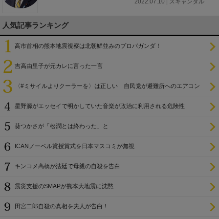
2022.07.10 | スキャンダル
人気記事ランキング
高市首相の熊本地震視察は北朝鮮並みのプロパガンダ！
吉高由里子が元カレに言った一言
〈#ミサイルよりクーラーを〉は正しい 自民党が避難所へのエアコン
設置を遅らせてきた
星野源がエッセイで明かしていた音楽が政治に利用される危険性
葵つかさが「松潤とは終わった」と
ICANノーベル賞授賞式を日本マスコミが無視
キンコメ高橋が法廷で母親の自殺を告白
震災支援のSMAPが熊本大地震に沈黙
田宮二郎自殺の真相を夫人が告白！