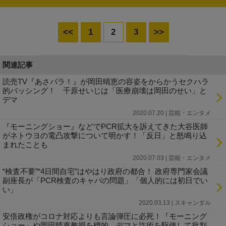
<<
1
2
3
>>
関連記事
読売TV『あさパラ！』が岡田晴恵の容姿をからかうセクハラ
的バッシング！ 千原せいじは「医療崩壊は岡田のせい」と
デマ
2020.07.20 | 芸能・エンタメ
『モーニングショー』などでPCR拡大を訴えてきた大谷医師
がネトウヨの電凸攻撃について明かす！「反日」と怒鳴り込
まれたことも
2020.07.03 | 芸能・エンタメ
“検査不要”“4日間自宅”はやはり政府の都合！ 政府専門家会議
副座長が「PCR検査のキャパの問題」「個人的には初日でい
い」
2020.03.13 | スキャンダル
安倍政権がコロナ対応よりも言論弾圧に必死！『モーニング
ショー』や岡田晴恵教授を標的、デマと詐術を駆使して批判