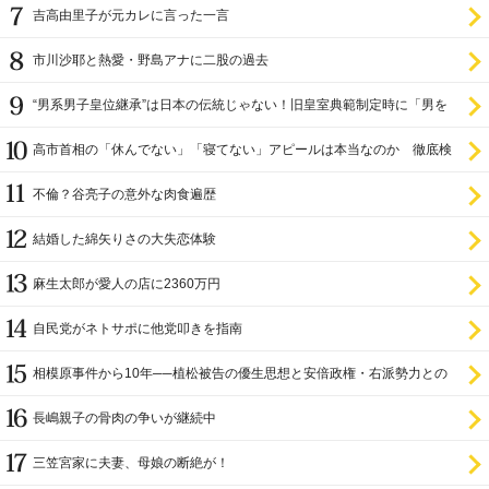
吉高由里子が元カレに言った一言
市川沙耶と熱愛・野島アナに二股の過去
“男系男子皇位継承”は日本の伝統じゃない！旧皇室典範制定時に「男を
尊び女を卑む」と
高市首相の「休んでない」「寝てない」アピールは本当なのか 徹底検
証
不倫？谷亮子の意外な肉食遍歴
結婚した綿矢りさの大失恋体験
麻生太郎が愛人の店に2360万円
自民党がネトサポに他党叩きを指南
相模原事件から10年──植松被告の優生思想と安倍政権・右派勢力との
関係
長嶋親子の骨肉の争いが継続中
三笠宮家に夫妻、母娘の断絶が！