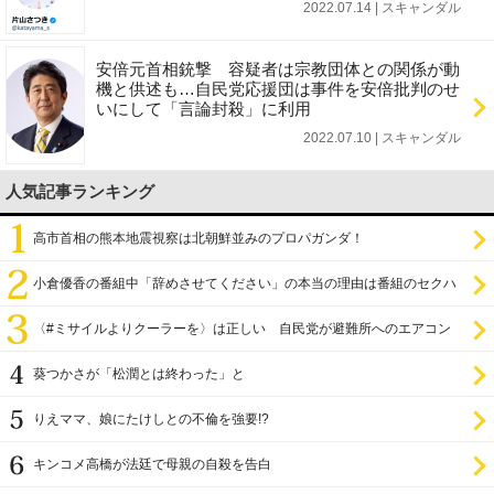
2022.07.14 | スキャンダル
安倍元首相銃撃 容疑者は宗教団体との関係が動
機と供述も…自民党応援団は事件を安倍批判のせ
いにして「言論封殺」に利用
2022.07.10 | スキャンダル
人気記事ランキング
高市首相の熊本地震視察は北朝鮮並みのプロパガンダ！
小倉優香の番組中「辞めさせてください」の本当の理由は番組のセクハ
ラ
〈#ミサイルよりクーラーを〉は正しい 自民党が避難所へのエアコン
設置を遅らせてきた
葵つかさが「松潤とは終わった」と
りえママ、娘にたけしとの不倫を強要!?
キンコメ高橋が法廷で母親の自殺を告白