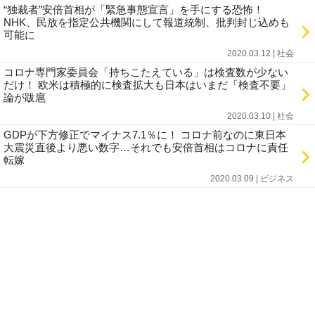
“独裁者”安倍首相が「緊急事態宣言」を手にする恐怖！
NHK、民放を指定公共機関にして報道統制、批判封じ込めも
可能に
2020.03.12 | 社会
コロナ専門家委員会「持ちこたえている」は検査数が少ない
だけ！ 欧米は積極的に検査拡大も日本はいまだ「検査不要」
論が跋扈
2020.03.10 | 社会
GDPが下方修正でマイナス7.1％に！ コロナ前なのに東日本
大震災直後より悪い数字…それでも安倍首相はコロナに責任
転嫁
2020.03.09 | ビジネス