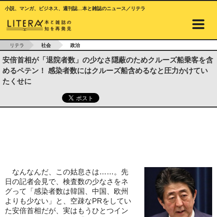
小説、マンガ、ビジネス、週刊誌…本と雑誌のニュース／リテラ
リテラ
社会
政治
安倍首相が「退院者数」の少なさ隠蔽のためクルーズ船乗客を含
めるペテン！ 感染者数にはクルーズ船含めるなと圧力かけてい
たくせに
なんなんだ、この姑息さは……。先
日の記者会見で、検査数の少なさをネ
グって「感染者数は韓国、中国、欧州
よりも少ない」と、空疎なPRをしてい
た安倍首相だが、実はもうひとつイン