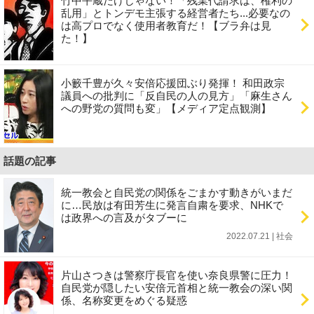
竹中平蔵だけじゃない！「残業代請求は、権利の
乱用」とトンデモ主張する経営者たち...必要なの
は高プロでなく使用者教育だ！【ブラ弁は見
た！】
小籔千豊が久々安倍応援団ぶり発揮！ 和田政宗
議員への批判に「反自民の人の見方」「麻生さん
への野党の質問も変」【メディア定点観測】
話題の記事
統一教会と自民党の関係をごまかす動きがいまだ
に…民放は有田芳生に発言自粛を要求、NHKで
は政界への言及がタブーに
2022.07.21 | 社会
片山さつきは警察庁長官を使い奈良県警に圧力！
自民党が隠したい安倍元首相と統一教会の深い関
係、名称変更をめぐる疑惑