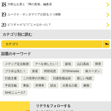
川島なお美と「噂の真相」編集長
ユースケ・サンタマリアが語るうつ体験
ビリギャル“ビリ”じゃなかった？
カテゴリ別に読む
話題のキーワード
メディア定点観測
アベを倒したい！
築地
山口真由
障害
ブラ弁は見た！
派遣
阿部花恵
月刊Hanada
南スーダン
行政文書
この世界の片隅に
日露首脳会談
新しい地図
平昌五輪
事故
岸博幸
談合
火垂るの墓
解散
NHKニュース7
リテラをフォローする