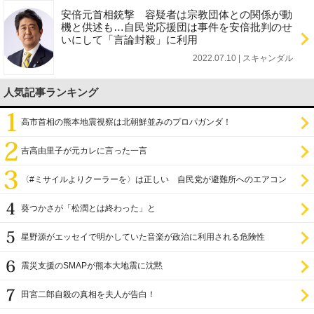
安倍元首相銃撃 容疑者は宗教団体との関係が動
機と供述も…自民党応援団は事件を安倍批判のせ
いにして「言論封殺」に利用
2022.07.10 | スキャンダル
人気記事ランキング
高市首相の熊本地震視察は北朝鮮並みのプロパガンダ！
吉高由里子が元カレに言った一言
〈#ミサイルよりクーラーを〉は正しい 自民党が避難所へのエアコン
設置を遅らせてきた
葵つかさが「松潤とは終わった」と
星野源がエッセイで明かしていた音楽が政治に利用される危険性
震災支援のSMAPが熊本大地震に沈黙
田宮二郎自殺の真相を夫人が告白！