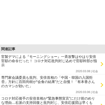
関連記事
官製デマによる『モーニングショー』一斉攻撃はやはり安倍
官邸の命令だった！ コロナ対応批判封じ込めで官邸幹部が指
示
2020.03.08 | 社会
専門家会議委員も批判、安倍首相の「中国・韓国の入国拒
否」方針に百田尚樹が“会食の結果”だと自慢！「有本香さん
のカマシが効いた」
2020.03.06 | 社会
コロナ対応後手の安倍首相が“緊急事態宣言”にだけ前のめり
な理由…右派の支持回復と批判封じ、安倍応援団は早くも