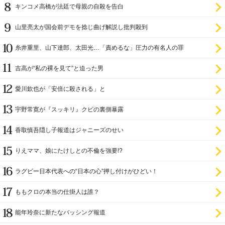
キンコメ高橋が法廷で母親の自殺を告白
山里亮太が国会前デモを捻じ曲げ解説し批判殺到
糸井重里、山下達郎、太田光…「責めるな」圧力の有名人の罪
吉高が“私の裸を見て”と迫った男
愛川欽也が「安倍に殺される」と
宇野常寛が『スッキリ』クビの裏側暴露
香取慎吾隠し子報道はジャニーズのせい
りえママ、娘にたけしとの不倫を強要!?
ラグビー日本代表への“日本の心”押し付けがひどい！
ももクロの本当の仕掛人は誰？
能年玲奈に新たなバッシング報道