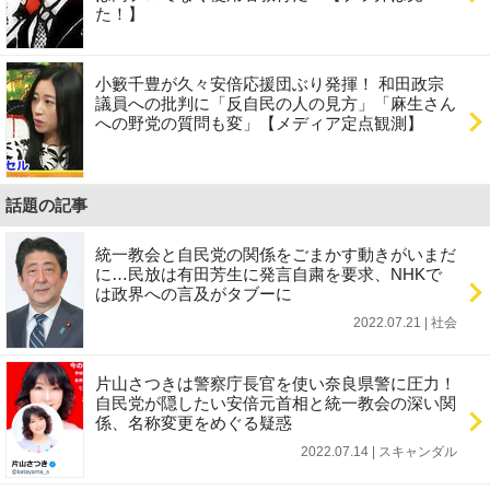
た！】
小籔千豊が久々安倍応援団ぶり発揮！ 和田政宗
議員への批判に「反自民の人の見方」「麻生さん
への野党の質問も変」【メディア定点観測】
話題の記事
統一教会と自民党の関係をごまかす動きがいまだ
に…民放は有田芳生に発言自粛を要求、NHKで
は政界への言及がタブーに
2022.07.21 | 社会
片山さつきは警察庁長官を使い奈良県警に圧力！
自民党が隠したい安倍元首相と統一教会の深い関
係、名称変更をめぐる疑惑
2022.07.14 | スキャンダル