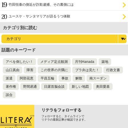
竹田恒泰の側近が詐欺逮捕、その裏側には
ユースケ・サンタマリアが語るうつ体験
カテゴリ別に読む
話題のキーワード
アベを倒したい！
メディア定点観測
月刊Hanada
築地
山口真由
障害
この世界の片隅に
ブラ弁は見た！
行政文書
派遣
阿部花恵
平昌五輪
事故
解散
南スーダン
著作権
野間易通
日露首脳会談
新しい地図
奥田愛基
談合
リテラをフォローする
フォローすると、タイムラインで
リテラの最新記事が確認できます。