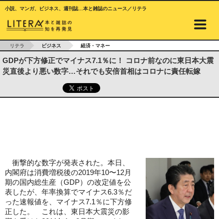
小説、マンガ、ビジネス、週刊誌…本と雑誌のニュース／リテラ
リテラ
ビジネス
経済・マネー
GDPが下方修正でマイナス7.1％に！ コロナ前なのに東日本大震
災直後より悪い数字…それでも安倍首相はコロナに責任転嫁
衝撃的な数字が発表された。本日、
内閣府は消費増税後の2019年10〜12月
期の国内総生産（GDP）の改定値を公
表したが、年率換算でマイナス6.3％だ
った速報値を、マイナス7.1％に下方修
正した。 これは、東日本大震災の影