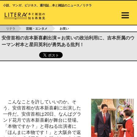
小説、マンガ、ビジネス、週刊誌…本と雑誌のニュース／リテラ
リテラ
芸能・エンタメ
お笑い
安倍首相の吉本新喜劇出演＝お笑いの政治利用に、吉本所属のウ
ーマン村本と星田英利が勇気ある批判！
こんなことを許していいのか。そ
う、安倍首相が吉本新喜劇に出演した
一件だ。安倍首相は20日、なんばグラ
ンド花月で吉本新喜劇が舞台に登場。
「本物ですか？」と尋ねる出演者に
「ほんまに本物です！」と大阪弁で返