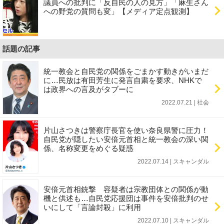
議員への批判に「反自民の人の見方」「麻生さん
への野党の質問も変」【メディア定点観測】
話題の記事
統一教会と自民党の関係をごまかす動きがいまだ
に…民放は有田芳生に発言自粛を要求、NHKで
は政界への言及がタブーに
2022.07.21 | 社会
片山さつきは警察庁長官を使い奈良県警に圧力！
自民党が隠したい安倍元首相と統一教会の深い関
係、名称変更をめぐる疑惑
2022.07.14 | スキャンダル
安倍元首相銃撃 容疑者は宗教団体との関係が動
機と供述も…自民党応援団は事件を安倍批判のせ
いにして「言論封殺」に利用
2022.07.10 | スキャンダル