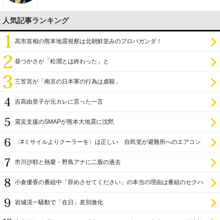
人気記事ランキング
高市首相の熊本地震視察は北朝鮮並みのプロパガンダ！
葵つかさが「松潤とは終わった」と
三笠宮が「南京の日本軍の行為は虐殺」
吉高由里子が元カレに言った一言
震災支援のSMAPが熊本大地震に沈黙
〈#ミサイルよりクーラーを〉は正しい 自民党が避難所へのエアコン
設置を遅らせてきた
市川沙耶と熱愛・野島アナに二股の過去
小倉優香の番組中「辞めさせてください」の本当の理由は番組のセクハ
ラ
岩城滉一騒動で「在日」差別激化