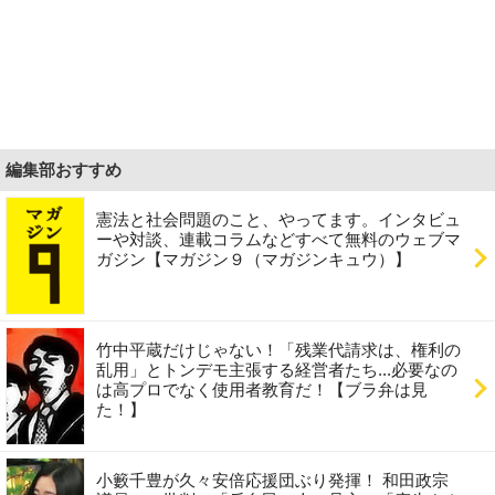
編集部おすすめ
憲法と社会問題のこと、やってます。インタビュ
ーや対談、連載コラムなどすべて無料のウェブマ
ガジン【マガジン９（マガジンキュウ）】
竹中平蔵だけじゃない！「残業代請求は、権利の
乱用」とトンデモ主張する経営者たち...必要なの
は高プロでなく使用者教育だ！【ブラ弁は見
た！】
小籔千豊が久々安倍応援団ぶり発揮！ 和田政宗