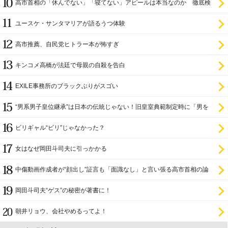
高市首相の「休んでない」「寝てない」アピールは本当なのか 徹底検
証
ユースケ・サンタマリアが語るうつ体験
高市推薦、自民党ヒトラー本が怖すぎ
キンコメ高橋が法廷で母親の自殺を告白
EXILE事務所のブラックぶりがスゴい
“男系男子皇位継承”は日本の伝統じゃない！旧皇室典範制定時に「男を
尊び女を卑む」と
ビリギャル“ビリ”じゃなかった？
女はなぜ岡田斗司夫に引っかかる
中傷動画作成者が“顔出し”証言も「面識なし」と言い張る高市首相の論
理破綻
岡田斗司夫“ゲス”の秘密が著書に！
朝井リョウ、会社やめるってよ！