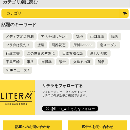
カテゴリ別に読む
話題のキーワード
メディア定点観測
アベを倒したい！
築地
山口真由
障害
ブラ弁は見た！
派遣
阿部花恵
月刊Hanada
南スーダン
行政文書
この世界の片隅に
日露首脳会談
新しい地図
平昌五輪
事故
岸博幸
談合
火垂るの墓
解散
NHKニュース7
リテラをフォローする
フォローすると、タイムラインで
リテラの最新記事が確認できます。
記事へのお問い合わせ
広告のお問い合わせ