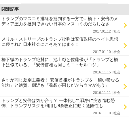
関連記事
トランプのマスコミ排除を批判する一方で…橋下・安倍のメ
ディア圧力を批判できない日本のマスコミのだらしなさ
2017.01.12 | 社会
メリル・ストリープのトランプ批判は安倍政権のヘイト思想
に侵された日本社会にこそあてはまる！
2017.01.10 | 社会
橋下徹のトランプ絶賛に、池上彰と佐藤優が「トランプと橋
下は似ている」「安倍首相も同じミニ・サルコジ」
2016.11.15 | 社会
さすが同じ差別主義者！ 安倍首相がトランプを「類い稀なる
能力」と絶賛、側近も「発想が同じだからウマがあう」
2016.11.11 | 社会
トランプと安倍は気が合う？ 一体化して戦争に突き進む恐
怖、トランプリスクを利用し9条改正に動く危険性も
2016.11.10 | 社会