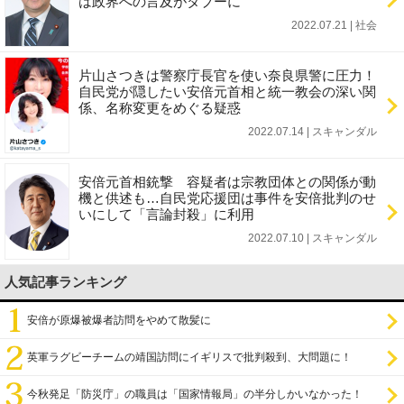
は政界への言及がタブーに
2022.07.21 | 社会
片山さつきは警察庁長官を使い奈良県警に圧力！
自民党が隠したい安倍元首相と統一教会の深い関
係、名称変更をめぐる疑惑
2022.07.14 | スキャンダル
安倍元首相銃撃 容疑者は宗教団体との関係が動
機と供述も…自民党応援団は事件を安倍批判のせ
いにして「言論封殺」に利用
2022.07.10 | スキャンダル
人気記事ランキング
安倍が原爆被爆者訪問をやめて散髪に
英軍ラグビーチームの靖国訪問にイギリスで批判殺到、大問題に！
今秋発足「防災庁」の職員は「国家情報局」の半分しかいなかった！