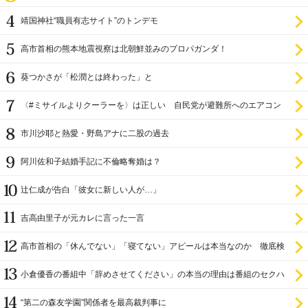
靖国神社“職員有志サイト”のトンデモ
高市首相の熊本地震視察は北朝鮮並みのプロパガンダ！
葵つかさが「松潤とは終わった」と
〈#ミサイルよりクーラーを〉は正しい 自民党が避難所へのエアコン
設置を遅らせてきた
市川沙耶と熱愛・野島アナに二股の過去
阿川佐和子結婚手記に不倫略奪婚は？
辻仁成が告白「彼女に新しい人が…」
吉高由里子が元カレに言った一言
高市首相の「休んでない」「寝てない」アピールは本当なのか 徹底検
証
小倉優香の番組中「辞めさせてください」の本当の理由は番組のセクハ
ラ
“第二の森友学園”関係者を最高裁判事に