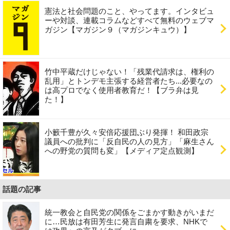
憲法と社会問題のこと、やってます。インタビュ
ーや対談、連載コラムなどすべて無料のウェブマ
ガジン【マガジン９（マガジンキュウ）】
竹中平蔵だけじゃない！「残業代請求は、権利の
乱用」とトンデモ主張する経営者たち...必要なの
は高プロでなく使用者教育だ！【ブラ弁は見
た！】
小籔千豊が久々安倍応援団ぶり発揮！ 和田政宗
議員への批判に「反自民の人の見方」「麻生さん
への野党の質問も変」【メディア定点観測】
話題の記事
統一教会と自民党の関係をごまかす動きがいまだ
に…民放は有田芳生に発言自粛を要求、NHKで