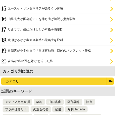
ユースケ・サンタマリアが語るうつ体験
山里亮太が国会前デモを捻じ曲げ解説し批判殺到
りえママ、娘にたけしとの不倫を強要!?
綾瀬はるかが毒ガス製造の元兵士を取材
自衛隊が小学生まで「自衛官勧誘」目的のパンフレット作成
吉高が“私の裸を見て”と迫った男
カテゴリ別に読む
話題のキーワード
メディア定点観測
築地
山口真由
阿部花恵
障害
ブラ弁は見た！
火垂るの墓
派遣
月刊Hanada