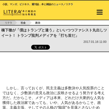
小説、マンガ、ビジネス、週刊誌…本と雑誌のニュース／リテラ
リテラ
社会
政治
橋下徹が「僕はトランプと違う」といいつつファシスト丸出しツ
イート！ トランプ批判メディアを「打ち首だ」
2017.01.16 11:00
しかし、言っておくが、民主主義は多数決や人気投票のこと
ではなく、少数派の意見も政治に反映させるよう努力する考え
方だ。だからこそ、メディアは本来、どれだけ大衆的な人気を
獲得した政治家であっても、いや、人気があるからこそ、政
策、主義主張、そしてその人格の“陥穽”を見落とさないため