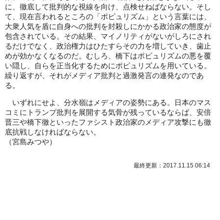
に、徹底して批判的な視線を向け、点検せねばならない。そし
て、現在言われるところの「ポピュリズム」という言葉には、
大衆人気を盾に自身への批判を封殺しにかかる政治家の態度が
包含されている。その結果、マイノリティがないがしろにされ
るだけでなく、政治権力はひたすらその力を増していき、歯止
めが効かなくなるのだ。むしろ、橋下はポピュリズムの悪を覆
い隠し、自らを正当化するためにポピュリズムを用いている。
繰り返すが、それがメディア批判と過激発言の連発なのであ
る。
いずれにせよ、分水嶺はメディアの姿勢にある。日本のマス
コミにトランプ批判を展開する気骨が残っているならば、安倍
晋三や橋下徹といったファシスト政治家のメディア攻撃にも徹
底抗戦しなければならない。
（宮島みつや）
最終更新：2017.11.15 06:14