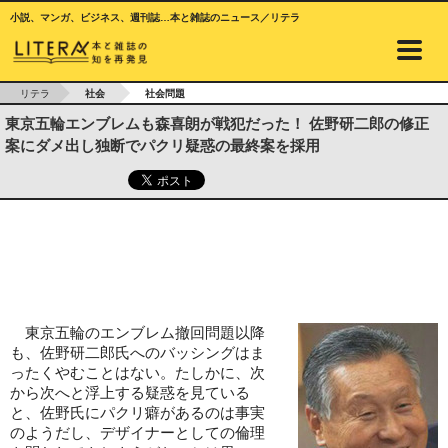
小説、マンガ、ビジネス、週刊誌…本と雑誌のニュース／リテラ
リテラ
社会
社会問題
東京五輪エンブレムも森喜朗が戦犯だった！ 佐野研二郎の修正
案にダメ出し独断でパクリ疑惑の最終案を採用
東京五輪のエンブレム撤回問題以降
も、佐野研二郎氏へのバッシングはま
ったくやむことはない。たしかに、次
から次へと浮上する疑惑を見ている
と、佐野氏にパクリ癖があるのは事実
のようだし、デザイナーとしての倫理