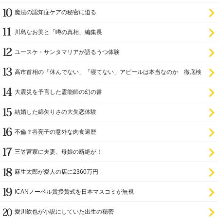
魔法の認知症ケアの秘密に迫る
川島なお美と「噂の真相」編集長
ユースケ・サンタマリアが語るうつ体験
高市首相の「休んでない」「寝てない」アピールは本当なのか 徹底検
証
大震災を予言した霊能師の幻の書
結婚した綿矢りさの大失恋体験
不倫？谷亮子の意外な肉食遍歴
三笠宮家に夫妻、母娘の断絶が！
麻生太郎が愛人の店に2360万円
ICANノーベル賞授賞式を日本マスコミが無視
愛川欽也が小説にしていた出生の秘密