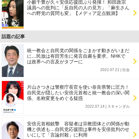
小籔千豊が久々安倍応援団ぶり発揮！ 和田政宗
議員への批判に「反自民の人の見方」「麻生さん
への野党の質問も変」【メディア定点観測】
話題の記事
統一教会と自民党の関係をごまかす動きがいまだ
に…民放は有田芳生に発言自粛を要求、NHKで
は政界への言及がタブーに
2022.07.21 | 社会
片山さつきは警察庁長官を使い奈良県警に圧力！
自民党が隠したい安倍元首相と統一教会の深い関
係、名称変更をめぐる疑惑
2022.07.14 | スキャンダル
安倍元首相銃撃 容疑者は宗教団体との関係が動
機と供述も…自民党応援団は事件を安倍批判のせ
いにして「言論封殺」に利用