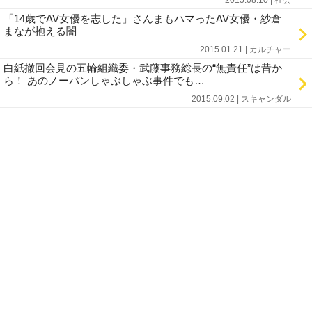
2015.08.10 | 社会
「14歳でAV女優を志した」さんまもハマったAV女優・紗倉
まなが抱える闇
2015.01.21 | カルチャー
白紙撤回会見の五輪組織委・武藤事務総長の“無責任”は昔か
ら！ あのノーパンしゃぶしゃぶ事件でも…
2015.09.02 | スキャンダル