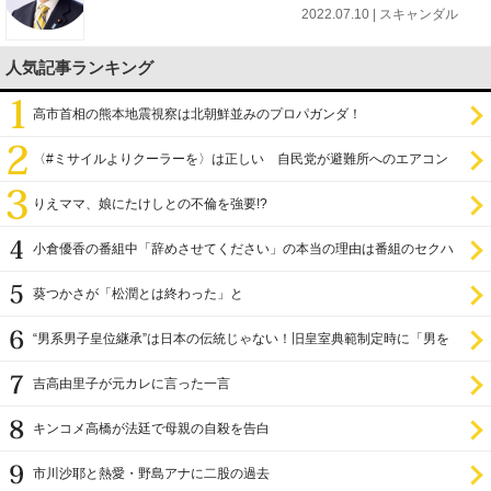
2022.07.10 | スキャンダル
人気記事ランキング
高市首相の熊本地震視察は北朝鮮並みのプロパガンダ！
〈#ミサイルよりクーラーを〉は正しい 自民党が避難所へのエアコン
設置を遅らせてきた
りえママ、娘にたけしとの不倫を強要!?
小倉優香の番組中「辞めさせてください」の本当の理由は番組のセクハ
ラ
葵つかさが「松潤とは終わった」と
“男系男子皇位継承”は日本の伝統じゃない！旧皇室典範制定時に「男を
尊び女を卑む」と
吉高由里子が元カレに言った一言
キンコメ高橋が法廷で母親の自殺を告白
市川沙耶と熱愛・野島アナに二股の過去