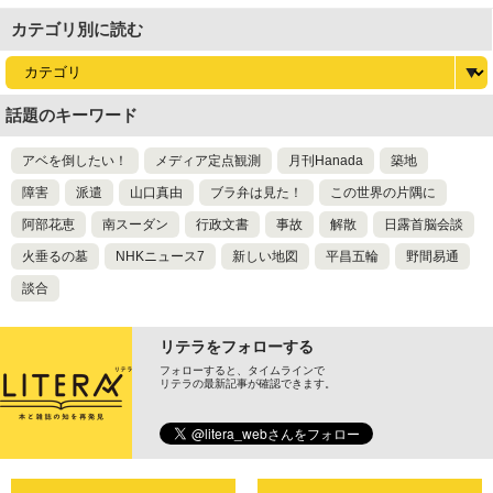
カテゴリ別に読む
話題のキーワード
アベを倒したい！
メディア定点観測
月刊Hanada
築地
障害
派遣
山口真由
ブラ弁は見た！
この世界の片隅に
阿部花恵
南スーダン
行政文書
事故
解散
日露首脳会談
火垂るの墓
NHKニュース7
新しい地図
平昌五輪
野間易通
談合
リテラをフォローする
フォローすると、タイムラインで
リテラの最新記事が確認できます。