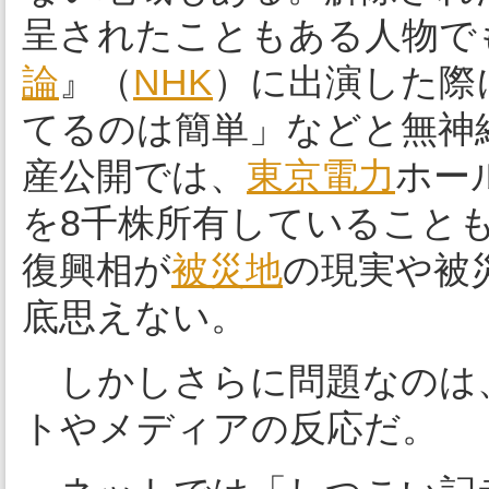
呈されたこともある人物でも
論
』（
NHK
）に出演した際
てるのは簡単」などと無神
産公開では、
東京電力
ホー
を8千株所有していること
復興相が
被災地
の現実や被
底思えない。
しかしさらに問題なのは
トやメディアの反応だ。