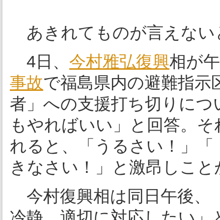
あきれてものが言えない
4日、
今村雅弘
復興
相が午
事故
で福島県内の避難指示
者」への支援打ち切りにつ
もやればいい」と回答。そ
れると、「うるさい！」「
きなさい！」と激昂しこと
今村復興相は同日午後、「
冷静、適切に対応したい」