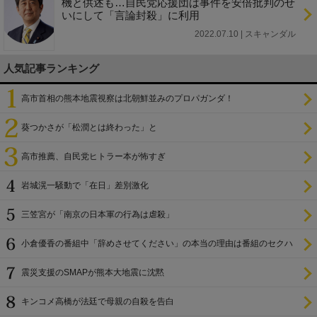
機と供述も…自民党応援団は事件を安倍批判のせ
いにして「言論封殺」に利用
2022.07.10 | スキャンダル
人気記事ランキング
高市首相の熊本地震視察は北朝鮮並みのプロパガンダ！
葵つかさが「松潤とは終わった」と
高市推薦、自民党ヒトラー本が怖すぎ
岩城滉一騒動で「在日」差別激化
三笠宮が「南京の日本軍の行為は虐殺」
小倉優香の番組中「辞めさせてください」の本当の理由は番組のセクハ
ラ
震災支援のSMAPが熊本大地震に沈黙
キンコメ高橋が法廷で母親の自殺を告白