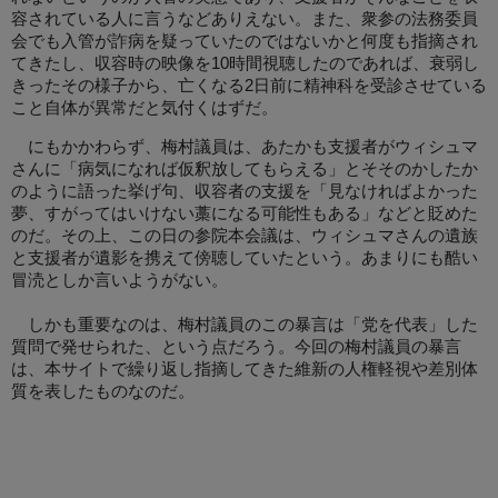
容されている人に言うなどありえない。また、衆参の法務委員
会でも入管が詐病を疑っていたのではないかと何度も指摘され
てきたし、収容時の映像を10時間視聴したのであれば、衰弱し
きったその様子から、亡くなる2日前に精神科を受診させている
こと自体が異常だと気付くはずだ。
にもかかわらず、梅村議員は、あたかも支援者がウィシュマ
さんに「病気になれば仮釈放してもらえる」とそそのかしたか
のように語った挙げ句、収容者の支援を「見なければよかった
夢、すがってはいけない藁になる可能性もある」などと貶めた
のだ。その上、この日の参院本会議は、ウィシュマさんの遺族
と支援者が遺影を携えて傍聴していたという。あまりにも酷い
冒涜としか言いようがない。
しかも重要なのは、梅村議員のこの暴言は「党を代表」した
質問で発せられた、という点だろう。今回の梅村議員の暴言
は、本サイトで繰り返し指摘してきた維新の人権軽視や差別体
質を表したものなのだ。