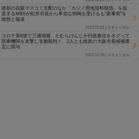
維新の在阪マスコミ支配のなか「カジノ用地賃料疑惑」を追
及するMBSが松井市長から卑劣な恫喝を受けるも“新事実”を
敢然と報道
2023.02.01 | スキャンダル
コロナ第8波で三浦瑠麗、たむらけんじが行政責任をネグって
医療機関を攻撃し非難殺到！ 2人とも維新の大阪市長候補選
定に関与
2022.11.20 | スキャンダル