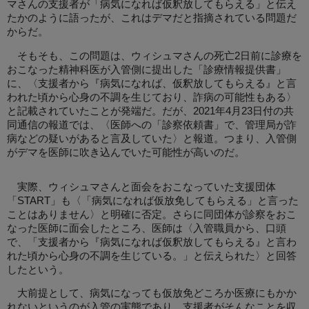
マさんの支援者が「病気になれば仮釈放してもらえる」と伝え
たかのように語ったが、これはデマだと指摘されている問題だ
からだ。
そもそも、この問題は、ウィシュマさんの死亡2日前に診療を
おこなった精神科医が入管側に提出した「診療情報提供書」
に、〈支援者から『病気になれば、仮釈放してもらえる』と言
われた頃から心身の不調を生じており、詐病の可能性もある〉
と記載されていたことが発端だ。だが、2021年4月23日付の共
同通信の報道では、〈医師への「診察依頼書」で、管理局が詐
病などの疑いがあると言及していた〉と報道。つまり、入管側
がデマを医師に吹き込んでいた可能性が高いのだ。
実際、ウィシュマさんと面会をおこなっていた支援団体
「START」も〈「病気になれば仮放免してもらえる」と言った
ことはありません〉と明確に否定。さらに同団体が診察をおこ
なった医師に面会したところ、医師は〈入管職員から、口頭
で、「支援者から『病気になれば仮釈放してもらえる』と言わ
れた頃から心身の不調を生じている。」と伝えられた〉と回答
したという。
大前提として、病気になっても仮放免どころか医療にもかか
れないというのが入管の実態であり、支援者がそんなことを収