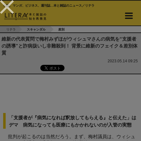
小説、マンガ、ビジネス、週刊誌…本と雑誌のニュース／リテラ
リテラ
スキャンダル
差別
維新の代表質問で梅村みずほがウィシュマさんの病気を“支援者
の誘導”と詐病扱いし非難殺到！ 背景に維新のフェイク＆差別体
質
2023.05.14 09:25
「支援者が『病気になれば釈放してもらえる』と伝えた」は
デマ 病気になっても医療にもかかれないのが入管の実態
批判が起こるのは当然だろう。まず、梅村議員は、ウィシュ