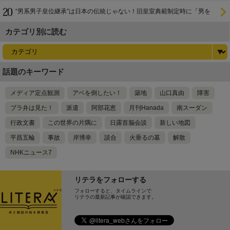
“男系男子皇位継承”は日本の伝統じゃない！旧皇室典範制定時に「男を
尊び女を卑む」と
カテゴリ別に読む
話題のキーワード
メディア定点観測
アベを倒したい！
築地
山口真由
障害
ブラ弁は見た！
派遣
阿部花恵
月刊Hanada
南スーダン
行政文書
この世界の片隅に
日露首脳会談
新しい地図
平昌五輪
事故
岸博幸
談合
火垂るの墓
解散
NHKニュース7
リテラをフォローする
フォローすると、タイムラインで
リテラの最新記事が確認できます。