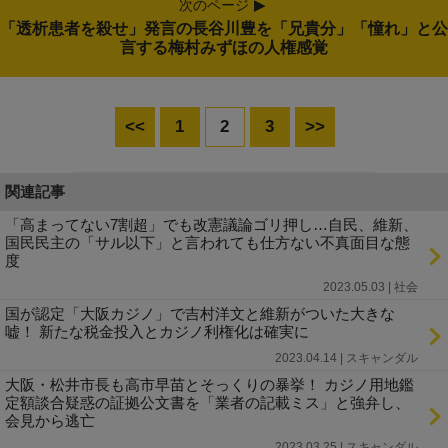
次のページ
「透析患者を殺せ」発言の長谷川豊を「兄貴分」「憧れ」と公
言する梅村みずほの人権感覚
<<
1
2
3
>>
関連記事
「高まってない7割超」でも改憲議論ゴリ押し…自民、維新、
国民民主の「サル以下」と言われても仕方ない不真面目な態
度
2023.05.03 | 社会
国が認定「大阪カジノ」で吉村洋文と維新がついた大きな
嘘！ 新たな税金投入とカジノ利権化は確実に
2023.04.14 | スキャンダル
大阪・松井市長も高市早苗とそっくりの暴挙！ カジノ用地鑑
定額談合疑惑の証拠公文書を「業者の記載ミス」と強弁し、
会見から逃亡
2023.03.25 | スキャンダル