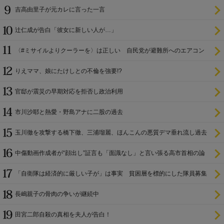
吉高由里子が元カレに言った一言
辻仁成が告白「彼女に新しい人が…」
〈#ミサイルよりクーラーを〉は正しい 自民党が避難所へのエアコン
設置を遅らせてきた
りえママ、娘にたけしとの不倫を強要!?
官邸が震災の早期対応を拒否し政治利用
市川沙耶と熱愛・野島アナに二股の過去
玉川徹を攻撃する橋下徹、三浦瑠麗、ほんこんの悪質デマ垂れ流し過去
中傷動画作成者が“顔出し”証言も「面識なし」と言い張る高市首相の論
理破綻
「自衛隊は経済的に厳しい子が」は事実 貧困層を標的にした隊員募集
長嶋親子の骨肉の争いが継続中
田宮二郎自殺の真相を夫人が告白！