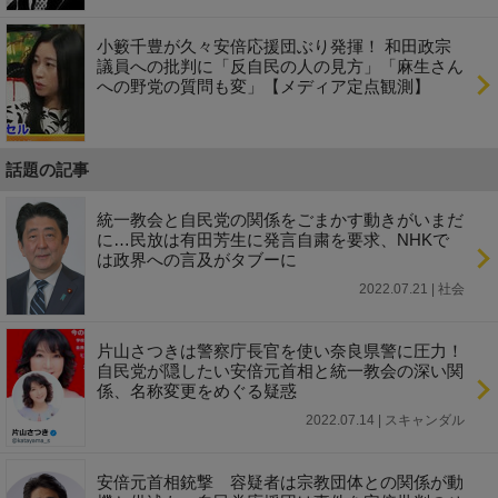
小籔千豊が久々安倍応援団ぶり発揮！ 和田政宗
議員への批判に「反自民の人の見方」「麻生さん
への野党の質問も変」【メディア定点観測】
話題の記事
統一教会と自民党の関係をごまかす動きがいまだ
に…民放は有田芳生に発言自粛を要求、NHKで
は政界への言及がタブーに
2022.07.21 | 社会
片山さつきは警察庁長官を使い奈良県警に圧力！
自民党が隠したい安倍元首相と統一教会の深い関
係、名称変更をめぐる疑惑
2022.07.14 | スキャンダル
安倍元首相銃撃 容疑者は宗教団体との関係が動