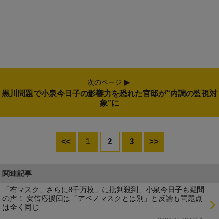
次のページ
黒川問題で小泉今日子の影響力を恐れた官邸が“内調の監視対
象”に
<<
1
2
3
>>
関連記事
「布マスク、さらに8千万枚」に批判殺到、小泉今日子も疑問
の声！ 安倍応援団は「アベノマスクとは別」と反論も問題点
は全く同じ