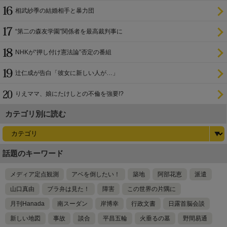
相武紗季の結婚相手と暴力団
“第二の森友学園”関係者を最高裁判事に
NHKが“押し付け憲法論”否定の番組
辻仁成が告白「彼女に新しい人が…」
りえママ、娘にたけしとの不倫を強要!?
カテゴリ別に読む
話題のキーワード
メディア定点観測
アベを倒したい！
築地
阿部花恵
派遣
山口真由
ブラ弁は見た！
障害
この世界の片隅に
月刊Hanada
南スーダン
岸博幸
行政文書
日露首脳会談
新しい地図
事故
談合
平昌五輪
火垂るの墓
野間易通