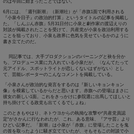
のは今回に始まったことではない。
6月には、「週刊新潮」（新潮社）が「赤旗1面で利用される
『小泉今日子』の政治的打算」というタイトルの記事を掲載し
た。「しんぶん赤旗」5月31日付に小泉と劇作家の渡辺えりの
対談が掲載されたことを受けて、共産党が小泉を政治利用する
ことを狙っており、小泉も政界に色気を見せているかのように
書き立てたのだ。
同記事では、大手プロダクションのバーニングと袂を分か
ち、プロデュース業に力入れている小泉だが、〈なんてたって
元アイドル、スポットライトが恋しくないはずがない〉とし
て、芸能レポーターのこんなコメントを掲載している。
「小泉さんが政治的な発言をするのは『新しいキョンキョン
像』を模索しているからだと思います。赤旗への登場はまさに
彼女の新しい1面。これをきっかけに参院選に出馬してほしいと
持ち掛けてくる政党も出てくるでしょね」
このときもやはり、ネトウヨからの執拗な攻撃や“共産党員認
定“がさかんに行なわれたが、これ、ある意味、『アサ芸』より
ひどい記事だ。「新潮」は小泉が「赤旗」に登場したことを鬼
の首を取ったように騒ぎ立てていたが、そもそもこの対談で小