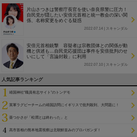
片山さつきは警察庁長官を使い奈良県警に圧力！
自民党が隠したい安倍元首相と統一教会の深い関
係、名称変更をめぐる疑惑
2022.07.14 | スキャンダル
安倍元首相銃撃 容疑者は宗教団体との関係が動
機と供述も…自民党応援団は事件を安倍批判のせ
いにして「言論封殺」に利用
2022.07.10 | スキャンダル
人気記事ランキング
靖国神社“職員有志サイト”のトンデモ
英軍ラグビーチームの靖国訪問にイギリスで批判殺到、大問題に！
葵つかさが「松潤とは終わった」と
高市首相の熊本地震視察は北朝鮮並みのプロパガンダ！