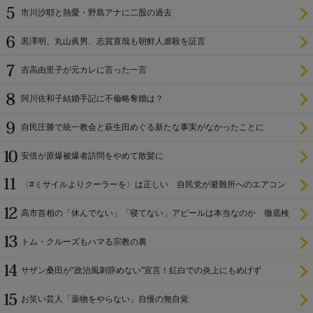
市川沙耶と熱愛・野島アナに二股の過去
黒澤明、丸山眞男、志賀直哉も朝鮮人虐殺を証言
吉高由里子が元カレに言った一言
阿川佐和子結婚手記に不倫略奪婚は？
自民圧勝で統一教会と萩生田めぐる新たな事実がなかったことに
安倍が原爆被爆者訪問をやめて散髪に
〈#ミサイルよりクーラーを〉は正しい 自民党が避難所へのエアコン
設置を遅らせてきた
高市首相の「休んでない」「寝てない」アピールは本当なのか 徹底検
証
トム・クルーズもハマる宗教の裏
サザン桑田が“政治風刺辞めない”宣言！紅白での炎上にもめげず
お笑い芸人「薬物をやらない」自慢の無自覚