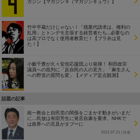
ガジン【マガジン９（マガジンキュウ）】
竹中平蔵だけじゃない！「残業代請求は、権利の
乱用」とトンデモ主張する経営者たち...必要なの
は高プロでなく使用者教育だ！【ブラ弁は見
た！】
小籔千豊が久々安倍応援団ぶり発揮！ 和田政宗
議員への批判に「反自民の人の見方」「麻生さん
への野党の質問も変」【メディア定点観測】
話題の記事
統一教会と自民党の関係をごまかす動きがいまだ
に…民放は有田芳生に発言自粛を要求、NHKで
は政界への言及がタブーに
2022.07.21 | 社会