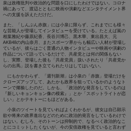
泉は政権批判や政治的な問題を口にしたわけではない。コロナ
禍にあって、渡辺とともに映画や演劇などエンタテイメント界
への支援を訴えただけだ。
また、「しんぶん赤旗」には小泉に限らず、これまでにも様々
な芸能人が登場してインタビューを受けている。たとえば嵐の
相葉雅紀や藤原紀香、長谷川博己、黒木華、東出昌大、元
AKB48の内山奈月、またスポーツ界からも幅広い人材が登場し
ているが、彼らはごく普通の人物インタビューや映画や演劇の
作品について語っているだけで、共産党とは何の関係もない
し、実際、登場した後も「共産党員」扱いされたり「共産党か
らの出馬」説を書き立てられたりはしてはいない。
にもかかわらず、「週刊新潮」は小泉の「赤旗」登場だけを
クローズアップして、あたかも政界を狙っているかのようなト
ーンで揶揄したのだ。しかも、「政治的な発言をしているのは
『新しいキョンキョン像の模索』」とか「スポットライトが恋
しい」とかテキトーにもほどがある。
小泉のツイートを見ていればよくわかるが、彼女は自己顕示
欲や将来の政界進出などのために政治的発言をしているわけで
はない。むしろ、そのトーンは抑制的で、なるべく政治的なこ
とにコミットしたくないが、今の安倍政権を見ていると言わず