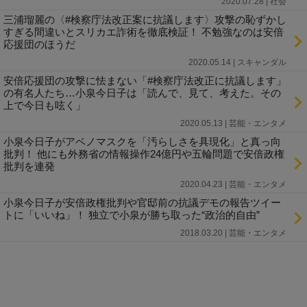
2020.07.28 | 社会
三浦瑠麗の〈#検察庁法改正案に抗議します〉攻撃の恥ずかし
すぎる間違いとスリカエ詐術を徹底検証！ 不勉強なのは安倍
応援団のほうだ
2020.05.14 | スキャンダル
安倍応援団の攻撃に怯まない「#検察庁法改正に抗議します」
の有名人たち…小泉今日子は「読んで、見て、考えた。その
上で今日も呟く」
2020.05.13 | 芸能・エンタメ
小泉今日子がアベノマスクを「汚らしさを具現化」と真っ向
批判！ 他にも外務省の情報操作24億円や五輪問題で安倍政権
批判を連発
2020.04.23 | 芸能・エンタメ
小泉今日子が安倍政権批判や官邸前の抗議デモの報告ツイー
トに「いいね」！ 独立で小泉が勝ち取った“政治的自由”
2018.03.20 | 芸能・エンタメ