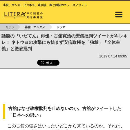
小説、マンガ、ビジネス、週刊誌…本と雑誌のニュース／リテラ
リテラ
芸能・エンタメ
ドラマ
話題の『いだてん』俳優・古舘寛治の安倍批判ツイートがキレキ
レ！ ネトウヨの攻撃にも怯まず安倍政権を「独裁」「全体主
義」と徹底批判
2019.07.14 09:05
古舘はなぜ政権批判を止めないのか。古舘がツイートした
「日本への思い」
この古舘の強さはいったいどこから来ているのか。それは、