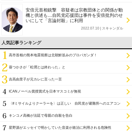
安倍元首相銃撃 容疑者は宗教団体との関係が動
機と供述も…自民党応援団は事件を安倍批判のせ
いにして「言論封殺」に利用
2022.07.10 | スキャンダル
人気記事ランキング
高市首相の熊本地震視察は北朝鮮並みのプロパガンダ！
葵つかさが「松潤とは終わった」と
吉高由里子が元カレに言った一言
ICANノーベル賞授賞式を日本マスコミが無視
〈#ミサイルよりクーラーを〉は正しい 自民党が避難所へのエアコン
設置を遅らせてきた
キンコメ高橋が法廷で母親の自殺を告白
星野源がエッセイで明かしていた音楽が政治に利用される危険性