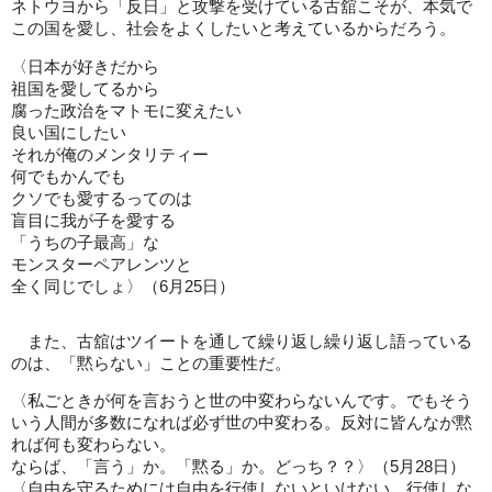
ネトウヨから「反日」と攻撃を受けている古舘こそが、本気で
この国を愛し、社会をよくしたいと考えているからだろう。
〈日本が好きだから
祖国を愛してるから
腐った政治をマトモに変えたい
良い国にしたい
それが俺のメンタリティー
何でもかんでも
クソでも愛するってのは
盲目に我が子を愛する
「うちの子最高」な
モンスターペアレンツと
全く同じでしょ〉（6月25日）
また、古舘はツイートを通して繰り返し繰り返し語っている
のは、「黙らない」ことの重要性だ。
〈私ごときが何を言おうと世の中変わらないんです。でもそう
いう人間が多数になれば必ず世の中変わる。反対に皆んなが黙
れば何も変わらない。
ならば、「言う」か。「黙る」か。どっち？？〉（5月28日）
〈自由を守るためには自由を行使しないといけない。行使しな