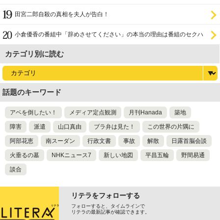
田宮二郎自殺の真相を夫人が告白！
小倉優香の番組中「辞めさせてください」の本当の理由は番組のセクハ
ラ
カテゴリ別に読む
話題のキーワード
アベを倒したい！
メディア定点観測
月刊Hanada
築地
障害
派遣
山口真由
ブラ弁は見た！
この世界の片隅に
阿部花恵
南スーダン
行政文書
事故
解散
日露首脳会談
火垂るの墓
NHKニュース7
新しい地図
平昌五輪
野間易通
談合
リテラをフォローする
フォローすると、タイムラインで
リテラの最新記事が確認できます。