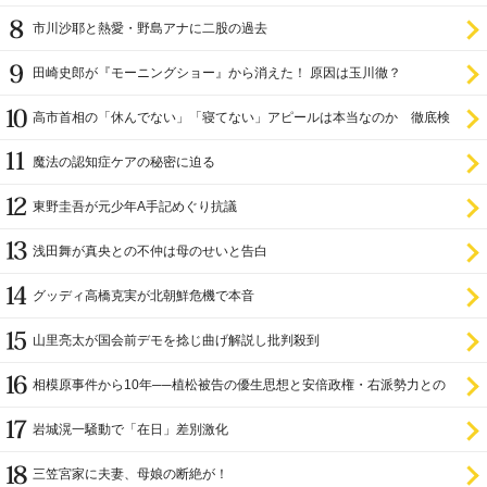
市川沙耶と熱愛・野島アナに二股の過去
田崎史郎が『モーニングショー』から消えた！ 原因は玉川徹？
高市首相の「休んでない」「寝てない」アピールは本当なのか 徹底検
証
魔法の認知症ケアの秘密に迫る
東野圭吾が元少年A手記めぐり抗議
浅田舞が真央との不仲は母のせいと告白
グッディ高橋克実が北朝鮮危機で本音
山里亮太が国会前デモを捻じ曲げ解説し批判殺到
相模原事件から10年──植松被告の優生思想と安倍政権・右派勢力との
関係
岩城滉一騒動で「在日」差別激化
三笠宮家に夫妻、母娘の断絶が！