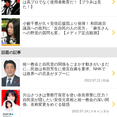
は高プロでなく使用者教育だ！【ブラ弁は見
た！】
小籔千豊が久々安倍応援団ぶり発揮！ 和田政宗
議員への批判に「反自民の人の見方」「麻生さん
への野党の質問も変」【メディア定点観測】
話題の記事
統一教会と自民党の関係をごまかす動きがいまだ
に…民放は有田芳生に発言自粛を要求、NHKで
は政界への言及がタブーに
2022.07.21 | 社会
片山さつきは警察庁長官を使い奈良県警に圧力！
自民党が隠したい安倍元首相と統一教会の深い関
係、名称変更をめぐる疑惑
2022.07.14 | スキャンダル