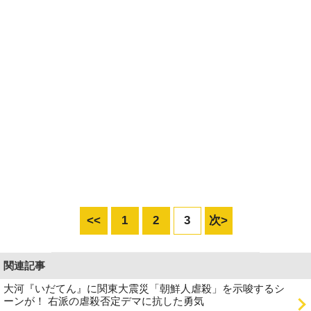
<<
1
2
3
次>
関連記事
大河『いだてん』に関東大震災「朝鮮人虐殺」を示唆するシ
ーンが！ 右派の虐殺否定デマに抗した勇気