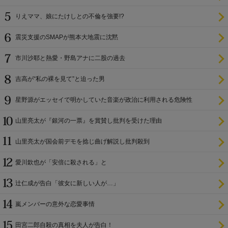
設置を遅らせてきた
りえママ、娘にたけしとの不倫を強要!?
震災支援のSMAPが熊本大地震に沈黙
市川沙耶と熱愛・野島アナに二股の過去
吉高が“私の裸を見て”と迫った男
星野源がエッセイで明かしていた音楽が政治に利用される危険性
山里亮太が『銀河の一票』を賞賛し批判を受けた理由
山里亮太が国会前デモを捻じ曲げ解説し批判殺到
愛川欽也が「安倍に殺される」と
辻仁成が告白「彼女に新しい人が…」
嵐メンバーの意外な恋愛事情
田宮二郎自殺の真相を夫人が告白！