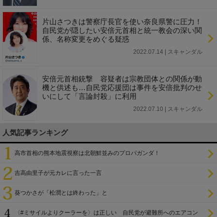
片山さつきは警察庁長官を使い奈良県警に圧力！
自民党が隠したい安倍元首相と統一教会の深い関
係、名称変更をめぐる疑惑
2022.07.14 | スキャンダル
安倍元首相銃撃 容疑者は宗教団体との関係が動
機と供述も…自民党応援団は事件を安倍批判のせ
いにして「言論封殺」に利用
2022.07.10 | スキャンダル
人気記事ランキング
高市首相の熊本地震視察は北朝鮮並みのプロパガンダ！
吉高由里子が元カレに言った一言
葵つかさが「松潤とは終わった」と
〈#ミサイルよりクーラーを〉は正しい 自民党が避難所へのエアコン