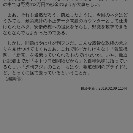
の中では野党の2万円の献金のほうが大事らしい。
まあ、それも当然だろう。前述したように、今回のネタはど
うみても、勤労統計の不正データ問題のカウンターとして仕掛
けられたネタ。安倍政権への追及をそらし、野党を攻撃できる
ならなんでもよかったのである。
しかし、問題はやはり夕刊フジだ。こんな露骨な政権の犬ぶ
りを見せつけてよくもまあ、これで恥ずかしげもなく「報道機
関」「新聞」を名乗っていられるものではないか。いや、最近
は記者までが「ネトウヨ機関紙だから」と自嘲気味に語ってい
るらしい「夕刊フジ」のこと、もはや、報道機関のプライドな
ど、とっくに捨て去っているということか。
（
編集部
）
最終更新：2019.02.09 11:44