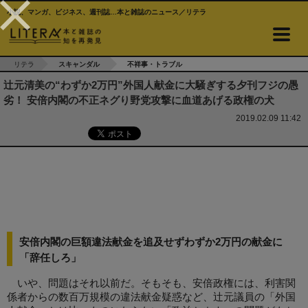
小説、マンガ、ビジネス、週刊誌…本と雑誌のニュース／リテラ
リテラ
スキャンダル
不祥事・トラブル
辻元清美の“わずか2万円”外国人献金に大騒ぎする夕刊フジの愚
劣！ 安倍内閣の不正ネグり野党攻撃に血道あげる政権の犬
2019.02.09 11:42
安倍内閣の巨額違法献金を追及せずわずか2万円の献金に
「辞任しろ」
いや、問題はそれ以前だ。そもそも、安倍政権には、利害関
係者からの数百万規模の違法献金疑惑など、辻元議員の「外国