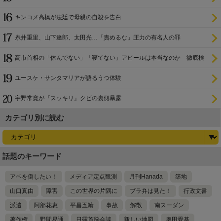
キンコメ高橋が法廷で母親の自殺を告白
糸井重里、山下達郎、太田光…「責めるな」圧力の有名人の罪
高市首相の「休んでない」「寝てない」アピールは本当なのか 徹底検
証
ユースケ・サンタマリアが語るうつ体験
宇野常寛が『スッキリ』クビの裏側暴露
カテゴリ別に読む
話題のキーワード
アベを倒したい！
メディア定点観測
月刊Hanada
築地
山口真由
障害
この世界の片隅に
ブラ弁は見た！
行政文書
派遣
阿部花恵
平昌五輪
事故
解散
南スーダン
著作権
野間易通
日露首脳会談
新しい地図
奥田愛基