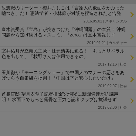
改憲派のリーダー・櫻井よしこは「言論人の仮面をかぶった
嘘つき」だ！ 憲法学者・小林節が対談を捏造されたと告発
2016.05.02 | スキャンダル
直木賞受賞『宝島』が突きつけた「沖縄問題」の本質！ 沖縄
問題から逃げ続けるマスコミ、『zero』は直木賞報じず
2019.01.21 | カルチャー
室井佑月が立憲民主党・辻元清美に迫る！「もっとリベラル
色を出して」「枝野さんは信用できるの」
2017.12.16 | 社会
玉川徹が『モーニングショー』で中国人のマナーの悪さをあ
げつらう自番組を批判！「中国は下と安心したいだけ」
2019.02.07 | 社会
首相官邸“望月衣塑子記者排除”の恫喝に新聞労連が抗議声
明！ 水面下でもっと露骨な圧力も記者クラブは抗議せず
2019.02.06 | 社会