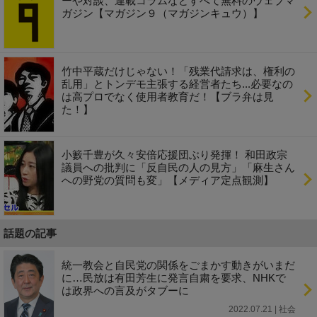
ーや対談、連載コラムなどすべて無料のウェブマ
ガジン【マガジン９（マガジンキュウ）】
竹中平蔵だけじゃない！「残業代請求は、権利の
乱用」とトンデモ主張する経営者たち...必要なの
は高プロでなく使用者教育だ！【ブラ弁は見
た！】
小籔千豊が久々安倍応援団ぶり発揮！ 和田政宗
議員への批判に「反自民の人の見方」「麻生さん
への野党の質問も変」【メディア定点観測】
話題の記事
統一教会と自民党の関係をごまかす動きがいまだ
に…民放は有田芳生に発言自粛を要求、NHKで
は政界への言及がタブーに
2022.07.21 | 社会