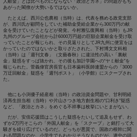
人献金」とは比べものにならない「政治とカネ」の問題がもち
あがった閣僚が大勢いるではないか。
たとえば、西川公也農相（当時）は、代表を務める政党支部
が、西川氏が顧問をしていた補助金受給企業から300万円の献
金を受けていたことなどが発覚。今村雅弘復興相（当時）もJR
九州のグループ会社から計6000万円超の巨額企業献金を受け取
っていたことが報じられ、その見返りとしてJR九州に便宜をは
かっていたのではないかと取りざたされた。下村博文文科相
（当時）は「週刊文春」（文藝春秋）に違法性の高い「裏献
金」疑惑をすっぱ抜かれ、その後も加計学園への“ヤミ献金”を
報じられた。菅義偉官房長官も日本歯科医師連盟からの「3000
万迂回献金」疑惑を「週刊ポスト」（小学館）にスクープされ
た。
他にも小渕優子経産相（当時）の政治資金問題や、甘利明経
済再生担当相（当時）や片山さつき地方創生相の“口利き”疑惑
など、「政治とカネ」をめぐる不祥事は枚挙にいとまがない。
だが、安倍応援団はこうした疑惑をたいして追及もせず、わ
ずか2万円そこらの「外国人献金」を「スクープ」と銘打って大
騒ぎを繰り広げているのだ。どっちが悪質で、国政の根幹に関
わる問題なのか、小学生でもわかりそうなものだが、連中の頭