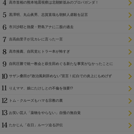
高市首相の熊本地震視察は北朝鮮並みのプロパガンダ！
黒澤明、丸山眞男、志賀直哉も朝鮮人虐殺を証言
市川沙耶と熱愛・野島アナに二股の過去
吉高由里子が元カレに言った一言
高市推薦、自民党ヒトラー本が怖すぎ
自民圧勝で統一教会と萩生田めぐる新たな事実がなかったことに
サザン桑田が“政治風刺辞めない”宣言！紅白での炎上にもめげず
りえママ、娘にたけしとの不倫を強要!?
トム・クルーズもハマる宗教の裏
お笑い芸人「薬物をやらない」自慢の無自覚
たかじん「在日」ルーツ迫る評伝