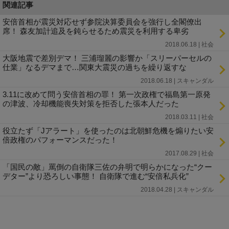
関連記事
安倍首相が震災対応せず参院決算委員会を強行し全閣僚出
席！ 森友加計追及を鈍らせるため震災を利用する卑劣
2018.06.18 | 社会
大阪地震で差別デマ！ 三浦瑠麗の影響か「スリーパーセルの
仕業」なるデマまで…関東大震災の過ちを繰り返すな
2018.06.18 | スキャンダル
3.11に改めて問う安倍首相の罪！ 第一次政権で福島第一原発
の津波、冷却機能喪失対策を拒否した張本人だった
2018.03.11 | 社会
役立たず「Jアラート」を使ったのは北朝鮮危機を煽りたい安
倍政権のパフォーマンスだった！
2017.08.29 | 社会
「国民の敵」罵倒の自衛隊三佐の弁明で明らかになった“クー
デター”より恐ろしい事態！ 自衛隊で進む“安倍私兵化”
2018.04.28 | スキャンダル