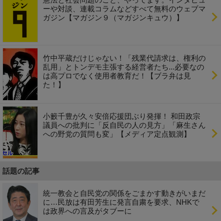
ーや対談、連載コラムなどすべて無料のウェブマ
ガジン【マガジン９（マガジンキュウ）】
竹中平蔵だけじゃない！「残業代請求は、権利の
乱用」とトンデモ主張する経営者たち...必要なの
は高プロでなく使用者教育だ！【ブラ弁は見
た！】
小籔千豊が久々安倍応援団ぶり発揮！ 和田政宗
議員への批判に「反自民の人の見方」「麻生さん
への野党の質問も変」【メディア定点観測】
話題の記事
統一教会と自民党の関係をごまかす動きがいまだ
に…民放は有田芳生に発言自粛を要求、NHKで
は政界への言及がタブーに