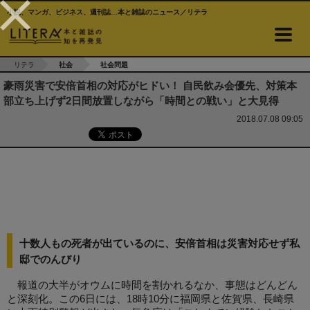
小説、マンガ、ビジネス、週刊誌…本と雑誌のニュース／リテラ
リテラ
社会
社会問題
豪雨災害で安倍首相の対応がヒドい！ 自民飲み会優先、対策本
部立ち上げず2日間放置しながら「時間との戦い」と大見得
2018.07.08 09:05
十数人もの死者が出ているのに、安倍首相は災害対応せず私
邸でのんびり
報道の大半がオウムに時間を割かれるなか、事態はどんどん
と深刻化。この6日には、18時10分に福岡県と佐賀県、長崎県