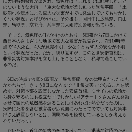
に大雨特別警報が出され、気象庁は「これまでに経験したこと
のないような大雨」「重大な危険が差し迫った異常事態」「土
砂崩れや浸水による重大な災害がすでに発生していてもおかし
くない状況」と呼びかけた。その後も、同日中に広島県、岡山
県、鳥取県、京都府、兵庫県に大雨特別警報が出ている。
そして、気象庁の呼びかけのとおり、6日夜から7日にかけて
西日本のさまざまな地域で甚大な被害が報告され、7日14時時
点で14人死亡、4人が意識不明、少なくとも50人の安否が不明
という状況だった。だが、繰り返すが、このとき安倍首相は、
非常災害対策本部を立ち上げることもなく、私邸で過ごしてい
るのだ。
6日の時点で今回の豪雨が「異常事態」なのは明白だったにも
かかわらず、きょう8日になるまで「非常災害」であることを認
めず、対策本部を設置しなかった安倍首相。ミサイルの危険か
ら身を守るのにも役立たずでしかないJアラートをさんざん発動
させて国民の危機感を煽ることにはあれだけ熱心だったのに、
実際に死者を含む被害者が広範囲にわたってでていても対策本
部さえ設置しないとは、国民の命を軽視しているとしか考えら
れないだろう。
だいたい、近年の災害の多さを考えても、迅速な対応のため