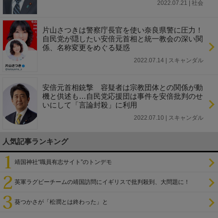
2022.07.21 | 社会
片山さつきは警察庁長官を使い奈良県警に圧力！
自民党が隠したい安倍元首相と統一教会の深い関
係、名称変更をめぐる疑惑
2022.07.14 | スキャンダル
安倍元首相銃撃 容疑者は宗教団体との関係が動
機と供述も…自民党応援団は事件を安倍批判のせ
いにして「言論封殺」に利用
2022.07.10 | スキャンダル
人気記事ランキング
靖国神社“職員有志サイト”のトンデモ
英軍ラグビーチームの靖国訪問にイギリスで批判殺到、大問題に！
葵つかさが「松潤とは終わった」と