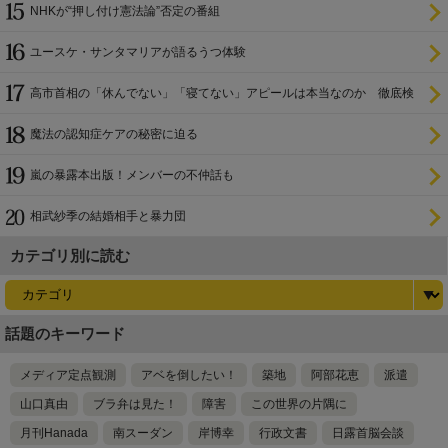
NHKが“押し付け憲法論”否定の番組
ユースケ・サンタマリアが語るうつ体験
高市首相の「休んでない」「寝てない」アピールは本当なのか 徹底検
証
魔法の認知症ケアの秘密に迫る
嵐の暴露本出版！メンバーの不仲話も
相武紗季の結婚相手と暴力団
カテゴリ別に読む
話題のキーワード
メディア定点観測
アベを倒したい！
築地
阿部花恵
派遣
山口真由
ブラ弁は見た！
障害
この世界の片隅に
月刊Hanada
南スーダン
岸博幸
行政文書
日露首脳会談