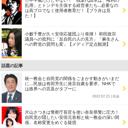
竹中平蔵だけじゃない！「残業代請求は、権利の
乱用」とトンデモ主張する経営者たち...必要なの
は高プロでなく使用者教育だ！【ブラ弁は見
た！】
小籔千豊が久々安倍応援団ぶり発揮！ 和田政宗
議員への批判に「反自民の人の見方」「麻生さん
への野党の質問も変」【メディア定点観測】
話題の記事
統一教会と自民党の関係をごまかす動きがいまだ
に…民放は有田芳生に発言自粛を要求、NHKで
は政界への言及がタブーに
2022.07.21 | 社会
片山さつきは警察庁長官を使い奈良県警に圧力！
自民党が隠したい安倍元首相と統一教会の深い関
係、名称変更をめぐる疑惑