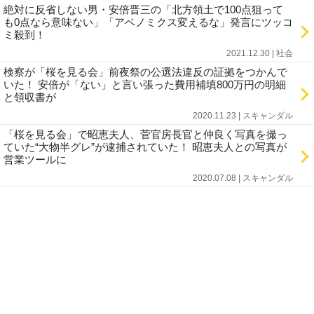
絶対に反省しない男・安倍晋三の「北方領土で100点狙って
も0点なら意味ない」「アベノミクス変えるな」発言にツッコ
ミ殺到！
2021.12.30 | 社会
検察が「桜を見る会」前夜祭の公選法違反の証拠をつかんで
いた！ 安倍が「ない」と言い張った費用補填800万円の明細
と領収書が
2020.11.23 | スキャンダル
「桜を見る会」で昭恵夫人、菅官房長官と仲良く写真を撮っ
ていた“大物半グレ”が逮捕されていた！ 昭恵夫人との写真が
営業ツールに
2020.07.08 | スキャンダル