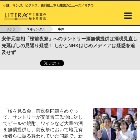
小説、マンガ、ビジネス、週刊誌…本と雑誌のニュース／リテラ
リテラ
スキャンダル
事件
安倍元首相「桜前夜祭」へのサントリー酒無償提供は酒税見直し
先延ばしの見返り疑惑！ しかしNHKはじめメディアは疑惑を追
及せず
「桜を見る会」前夜祭問題をめぐっ
て、サントリーが安倍晋三氏側に対し
てビールや焼酎、ワインなど大量の酒
を無償提供し、前夜祭において地元有
権者らに振る舞われていた問題で、新