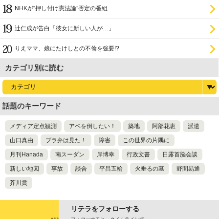
NHKが“押し付け憲法論”否定の番組
辻仁成が告白「彼女に新しい人が…」
りえママ、娘にたけしとの不倫を強要!?
カテゴリ別に読む
話題のキーワード
メディア定点観測
アベを倒したい！
築地
阿部花恵
派遣
山口真由
ブラ弁は見た！
障害
この世界の片隅に
月刊Hanada
南スーダン
岸博幸
行政文書
日露首脳会談
新しい地図
事故
談合
平昌五輪
火垂るの墓
野間易通
芥川賞
リテラをフォローする