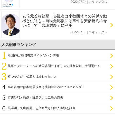
2022.07.14 | スキャンダル
安倍元首相銃撃 容疑者は宗教団体との関係が動
機と供述も…自民党応援団は事件を安倍批判のせ
いにして「言論封殺」に利用
2022.07.10 | スキャンダル
人気記事ランキング
靖国神社“職員有志サイト”のトンデモ
英軍ラグビーチームの靖国訪問にイギリスで批判殺到、大問題に！
葵つかさが「松潤とは終わった」と
高市首相の熊本地震視察は北朝鮮並みのプロパガンダ！
市川沙耶と熱愛・野島アナに二股の過去
黒澤明、丸山眞男、志賀直哉も朝鮮人虐殺を証言