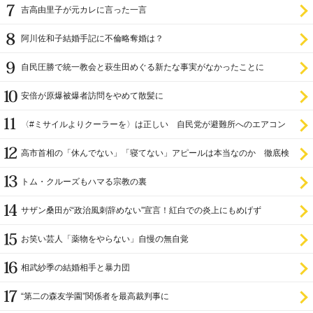
吉高由里子が元カレに言った一言
阿川佐和子結婚手記に不倫略奪婚は？
自民圧勝で統一教会と萩生田めぐる新たな事実がなかったことに
安倍が原爆被爆者訪問をやめて散髪に
〈#ミサイルよりクーラーを〉は正しい 自民党が避難所へのエアコン
設置を遅らせてきた
高市首相の「休んでない」「寝てない」アピールは本当なのか 徹底検
証
トム・クルーズもハマる宗教の裏
サザン桑田が“政治風刺辞めない”宣言！紅白での炎上にもめげず
お笑い芸人「薬物をやらない」自慢の無自覚
相武紗季の結婚相手と暴力団
“第二の森友学園”関係者を最高裁判事に