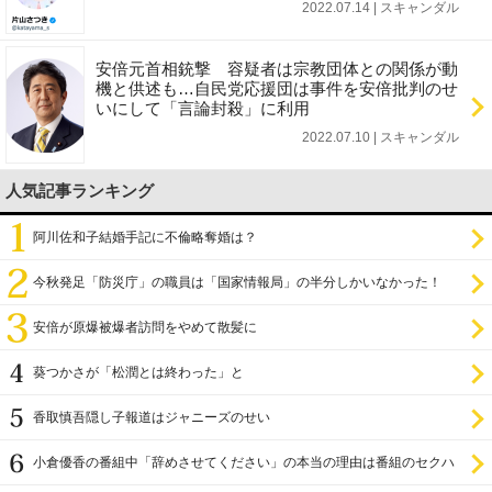
2022.07.14 | スキャンダル
安倍元首相銃撃 容疑者は宗教団体との関係が動
機と供述も…自民党応援団は事件を安倍批判のせ
いにして「言論封殺」に利用
2022.07.10 | スキャンダル
人気記事ランキング
阿川佐和子結婚手記に不倫略奪婚は？
今秋発足「防災庁」の職員は「国家情報局」の半分しかいなかった！
安倍が原爆被爆者訪問をやめて散髪に
葵つかさが「松潤とは終わった」と
香取慎吾隠し子報道はジャニーズのせい
小倉優香の番組中「辞めさせてください」の本当の理由は番組のセクハ