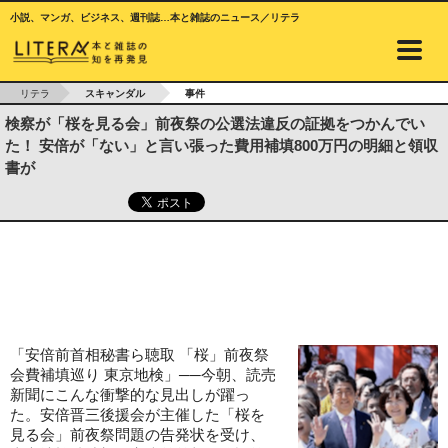
小説、マンガ、ビジネス、週刊誌…本と雑誌のニュース／リテラ
リテラ
スキャンダル
事件
検察が「桜を見る会」前夜祭の公選法違反の証拠をつかんでい
た！ 安倍が「ない」と言い張った費用補填800万円の明細と領収
書が
「安倍前首相秘書ら聴取 「桜」前夜祭
会費補填巡り 東京地検」──今朝、読売
新聞にこんな衝撃的な見出しが躍っ
た。安倍晋三後援会が主催した「桜を
見る会」前夜祭問題の告発状を受け、