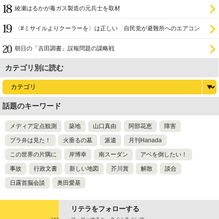
綾瀬はるかが毒ガス製造の元兵士を取材
〈#ミサイルよりクーラーを〉は正しい 自民党が避難所へのエアコン
設置を遅らせてきた
朝日の「吉田調書」誤報問題の謀略戦
カテゴリ別に読む
話題のキーワード
メディア定点観測
築地
山口真由
阿部花恵
障害
ブラ弁は見た！
火垂るの墓
派遣
月刊Hanada
この世界の片隅に
岸博幸
南スーダン
アベを倒したい！
事故
行政文書
新しい地図
芥川賞
解散
談合
日露首脳会談
奥田愛基
リテラをフォローする