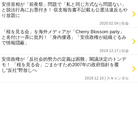
安倍首相が「前夜祭」問題で「私と同じ方式なら問題ない」
と脱法行為にお墨付き！ 収支報告書不記載も公選法違反もや
り放題に
2020.02.04 | 社会
「桜を見る会」を海外メディアが「Cherry Blossom party」
と名付け一斉に批判！「身内優遇」「安倍政権が組織ぐるみ
で情報隠蔽」
2019.12.17 | 社会
安倍政権が「反社会的勢力の定義は困難」閣議決定のトンデ
モ！ 「桜を見る会」ごまかすため2007年の政府指針を覆
し“反社”野放しへ
2019.12.10 | スキャンダル