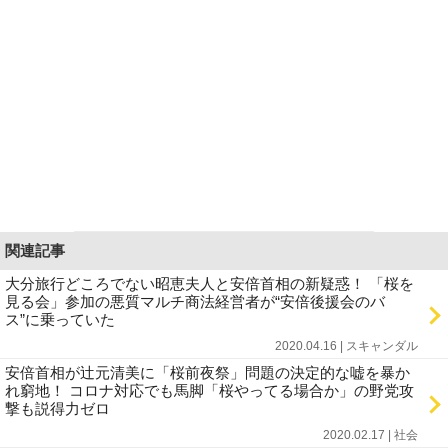
関連記事
大分旅行どころでない昭恵夫人と安倍首相の新疑惑！ 「桜を
見る会」参加の悪質マルチ商法経営者が“安倍後援会のバ
ス”に乗っていた
2020.04.16 | スキャンダル
安倍首相が辻元清美に「桜前夜祭」問題の決定的な嘘を暴か
れ窮地！ コロナ対応でも馬脚「桜やってる場合か」の野党攻
撃も説得力ゼロ
2020.02.17 | 社会