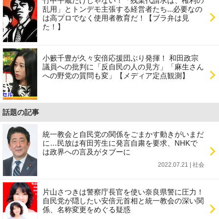
竹中平蔵だけじゃない！「残業代請求は、権利の
乱用」とトンデモ主張する経営者たち...必要なの
は高プロでなく使用者教育だ！【ブラ弁は見
た！】
小籔千豊が久々安倍応援団ぶり発揮！ 和田政宗
議員への批判に「反自民の人の見方」「麻生さん
への野党の質問も変」【メディア定点観測】
話題の記事
統一教会と自民党の関係をごまかす動きがいまだ
に…民放は有田芳生に発言自粛を要求、NHKで
は政界への言及がタブーに
2022.07.21 | 社会
片山さつきは警察庁長官を使い奈良県警に圧力！
自民党が隠したい安倍元首相と統一教会の深い関
係、名称変更をめぐる疑惑