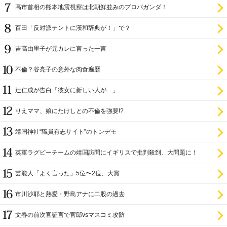
ラ
高市首相の熊本地震視察は北朝鮮並みのプロパガンダ！
百田「反対派テントに漢和辞典が！」で？
吉高由里子が元カレに言った一言
不倫？谷亮子の意外な肉食遍歴
辻仁成が告白「彼女に新しい人が…」
りえママ、娘にたけしとの不倫を強要!?
靖国神社“職員有志サイト”のトンデモ
英軍ラグビーチームの靖国訪問にイギリスで批判殺到、大問題に！
芸能人「よく言った」5位〜2位、大賞
市川沙耶と熱愛・野島アナに二股の過去
文春の前次官証言で官邸vsマスコミ攻防