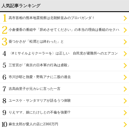
人気記事ランキング
高市首相の熊本地震視察は北朝鮮並みのプロパガンダ！
小倉優香の番組中「辞めさせてください」の本当の理由は番組のセクハ
ラ
葵つかさが「松潤とは終わった」と
〈#ミサイルよりクーラーを〉は正しい 自民党が避難所へのエアコン
設置を遅らせてきた
三笠宮が「南京の日本軍の行為は虐殺」
市川沙耶と熱愛・野島アナに二股の過去
吉高由里子が元カレに言った一言
ユースケ・サンタマリアが語るうつ体験
りえママ、娘にたけしとの不倫を強要!?
麻生太郎が愛人の店に2360万円