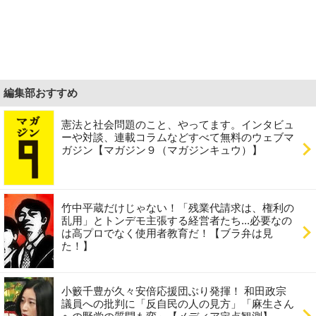
編集部おすすめ
憲法と社会問題のこと、やってます。インタビュ
ーや対談、連載コラムなどすべて無料のウェブマ
ガジン【マガジン９（マガジンキュウ）】
竹中平蔵だけじゃない！「残業代請求は、権利の
乱用」とトンデモ主張する経営者たち...必要なの
は高プロでなく使用者教育だ！【ブラ弁は見
た！】
小籔千豊が久々安倍応援団ぶり発揮！ 和田政宗
議員への批判に「反自民の人の見方」「麻生さん