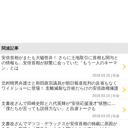
関連記事
安倍首相がまたも大嘘答弁！ さらに土地取引に首相も関与と
の情報も…安倍首相が頻繁に会っていた「もう一人のキーマ
ン」とは
2018.03.15 | 社会
北村晴男弁護士と和田政宗議員が朝日報道批判の反省もなく
ワイドショーに登場！ 支離滅裂な詐術だらけの安倍政権擁護
2018.03.15 | 社会
文書改ざんで田崎史郎と八代英輝が“安倍応援漫才”状態に…
「僕たちが言っても説得力ない」と自虐トークも
2018.03.15 | 社会
文書改ざんでマツコ・デラックスが安倍首相の独裁に原因が