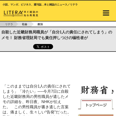
小説、マンガ、ビジネス、週刊誌…本と雑誌のニュース／リテラ
リテラ
社会
政治
自殺した近畿財務局職員が「自分1人の責任にされてしまう」の
メモ！ 財務省理財局でも責任押しつけの犠牲者が
「このままでは自分1人の責任にされて
しまう」「冷たい」──今月7日に自殺
した近畿財務局の男性職員が遺したメ
モの詳細を、昨日夜、NHKが伝え
た。 この男性職員が書き遺した言葉
は、痛ましく、生々しい“告発”だった。