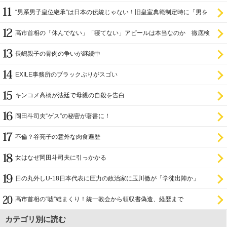
“男系男子皇位継承”は日本の伝統じゃない！旧皇室典範制定時に「男を
尊び女を卑む」と
高市首相の「休んでない」「寝てない」アピールは本当なのか 徹底検
証
長嶋親子の骨肉の争いが継続中
EXILE事務所のブラックぶりがスゴい
キンコメ高橋が法廷で母親の自殺を告白
岡田斗司夫“ゲス”の秘密が著書に！
不倫？谷亮子の意外な肉食遍歴
女はなぜ岡田斗司夫に引っかかる
日の丸外しU-18日本代表に圧力の政治家に玉川徹が「学徒出陣か」
高市首相の“嘘”総まくり！統一教会から領収書偽造、経歴まで
カテゴリ別に読む