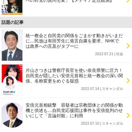
への野党の質問も変」【メディア定点観測】
話題の記事
統一教会と自民党の関係をごまかす動きがいまだ
に…民放は有田芳生に発言自粛を要求、NHKで
は政界への言及がタブーに
2022.07.21 | 社会
片山さつきは警察庁長官を使い奈良県警に圧力！
自民党が隠したい安倍元首相と統一教会の深い関
係、名称変更をめぐる疑惑
2022.07.14 | スキャンダル
安倍元首相銃撃 容疑者は宗教団体との関係が動
機と供述も…自民党応援団は事件を安倍批判のせ
いにして「言論封殺」に利用
2022.07.10 | スキャンダル