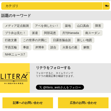
話題のキーワード
メディア定点観測
アベを倒したい！
築地
山口真由
障害
ブラ弁は見た！
派遣
阿部花恵
月刊Hanada
南スーダン
行政文書
この世界の片隅に
日露首脳会談
新しい地図
平昌五輪
事故
岸博幸
談合
火垂るの墓
解散
NHKニュース7
リテラをフォローする
フォローすると、タイムラインで
リテラの最新記事が確認できます。
記事へのお問い合わせ
広告のお問い合わせ