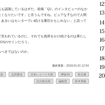
氏も認識しているはずだ。前掲「QJ」のインタビューのなか
なくなりたいです」と言うんですね。ピュアな子なので人間
、あるいはセンターでい続ける重圧かもしれない」と語って
で言われているのに、それでも負荷をかけ続けるのは果たし
OSのサインだろう。
るべきではないのか。
最終更新：2018.01.01 12:54
梨奈
志田愛佳
日本レコード大賞
欅坂46
秋元康
紅白歌合戦
編集部
鈴本美愉