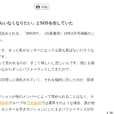
印刷
らいなくなりたい」とSOSを出していた
みとれる。「BRODY」（白夜書房）18年2月号掲載の
イ
る。
ます。きっと私がセンターになっても誰も喜ばないだろうな
です」
って言われるのが、すごく悔しいし悲しいんです。他にも個
いながらずっとパフォーマンスしてきたので」
日増しに強化されていく。それを端的に示したのが、前述
ションが他のメンバーによって埋められることはなく、そ
KB48
グループや
乃木坂46
では通常そのような場合、誰か他
、センターを空きポジションにしたままパフォーマンスが行
人気