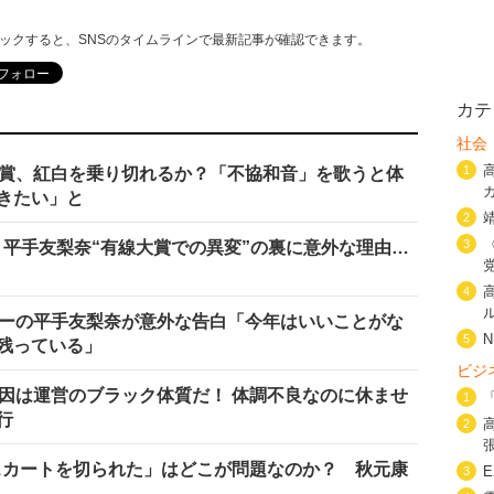
リックすると、SNSのタイムラインで最新記事が確認できます。
カテ
社会
1
大賞、紅白を乗り切れるか？「不協和音」を歌うと体
きたい」と
2
3
6・平手友梨奈“有線大賞での異変”の裏に意外な理由…
4
ターの平手友梨奈が意外な告白「今年はいいことがな
5
残っている」
ビジ
原因は運営のブラック体質だ！ 体調不良なのに休ませ
1
行
2
、スカートを切られた」はどこが問題なのか？ 秋元康
3