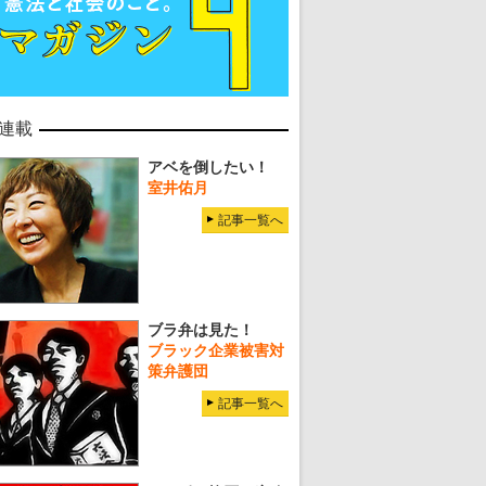
連載
アベを倒したい！
室井佑月
記事一覧へ
ブラ弁は見た！
ブラック企業被害対
策弁護団
記事一覧へ