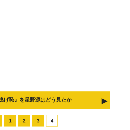
逃げ恥』を星野源はどう見たか
1
2
3
4