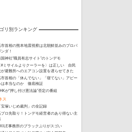
ゴリ別ランキング
高市首相の熊本地震視察は北朝鮮並みのプロパ
ガンダ！
靖国神社“職員有志サイト”のトンデモ
〈#ミサイルよりクーラーを〉は正しい 自民
党が避難所へのエアコン設置を遅らせてきた
高市首相の「休んでない」「寝てない」アピー
ルは本当なのか 徹底検証
NHKが“押し付け憲法論”否定の番組
ネス
「宝塚いじめ裁判」の全記録
高プロ先取り！トンデモ経営者のあり得ない主
張
EXILE事務所のブラックぶりがスゴい