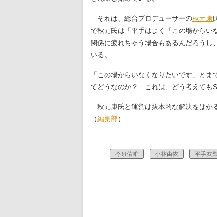
それは、総合プロデューサーの
秋元康
で秋元氏は「平手はよく「この場からい
関係に疲れちゃう場合もあるんだろうし
いる。
「この場からいなくなりたいです」とま
てどうなのか？ これは、どう考えてもS
秋元康氏と運営は抜本的な解決をはか
（
編集部
）
今泉佑唯
小林由依
平手友