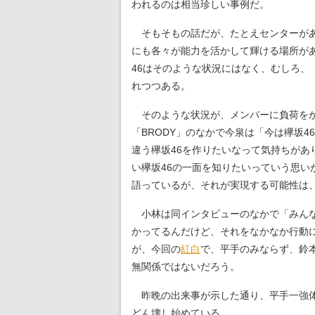
われるのは相当珍しい事例だ。
そもそもの話だが、たとえセンターがあ
にも各々が能力を活かして輝ける場所が
46はそのような状況にはなく、むしろ
れつつある。
そのような状況が、メンバーに負荷をか
「BRODY」のなかで今泉は「今は欅坂
違う欅坂46を作りたいなって気持ちがあ
い欅坂46の一面を知りたいっていう思
語っているが、それが実現する可能性は
小林は同インタビューのなかで「みんな
かってるんだけど、それをなかなか行動
が、今回の
紅白
で、平手のみならず、鈴
無関係ではないだろう。
昨晩の出来事が示した通り、平手一強体
どん壊し始めている。