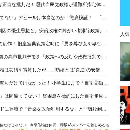
〈#ミサイルよりクーラーを〉は正当な批判だ！ 歴代自民党政権が避難所指定体育館へのエアコン設置を遅らせてきた客観的事実
高市首相の「休んでない」「寝てない」アピールは本当なのか 徹底検証！ 「資料読み込み」「アイロンがけ」も矛盾だらけ…
相模原事件から10年──植松死刑囚の優生思想と、安倍政権の障がい者排除政策、右派勢力の差別主義との関係を改めて問う
人気
“男系男子の皇位継承”は明治期の創作！ 旧皇室典範策定時に「男を尊び女を卑むの慣習、人民の脳髄」とトンデモ論で女性天皇を否定
山里亮太が『DayDay.』で国会前の高市批判デモを「政策への反対や政権批判でない」と捻じ曲げ解説 デモ参加者から批判殺到
安倍晋三元首相の命日で高市首相は功績を賞賛したが……功績とは“真逆”の安倍元首相のトンデモ発言を振り返る
自衛隊リクルートは貧困層狙い撃ちだけではなかった！ 小学生にまで「自衛官勧誘」目的のパンフレット作成
「自衛隊は経済的に厳しい子が」は間違ってない！ 貧困層を標的にした自衛隊員募集、やす子、山上被告も…日本でも進む“経済的徴兵制”
高市首相がミュージックアワードに登壇で「音楽を政治利用するな」と非難殺到！ MAJの国策的本質を批判する声も
佳だけじゃない、今泉佑唯は休養…欅坂46メンバーを苦しめるも