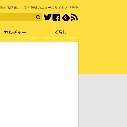
知を再発見
関する話題……本と雑誌のニュースサイト／リテラ
Facebook
feedly
RSS
Twitter
ス
社会
カルチャー
くらし