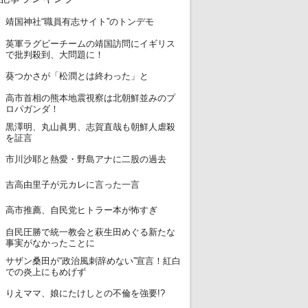
1
靖国神社“職員有志サイト”のトンデモ
英軍ラグビーチームの靖国訪問にイギリス
2
で批判殺到、大問題に！
3
葵つかさが「松潤とは終わった」と
高市首相の熊本地震視察は北朝鮮並みのプ
4
ロパガンダ！
黒澤明、丸山眞男、志賀直哉も朝鮮人虐殺
5
を証言
6
市川沙耶と熱愛・野島アナに二股の過去
7
吉高由里子が元カレに言った一言
8
高市推薦、自民党ヒトラー本が怖すぎ
自民圧勝で統一教会と萩生田めぐる新たな
9
事実がなかったことに
サザン桑田が“政治風刺辞めない”宣言！紅白
10
での炎上にもめげず
11
りえママ、娘にたけしとの不倫を強要!?