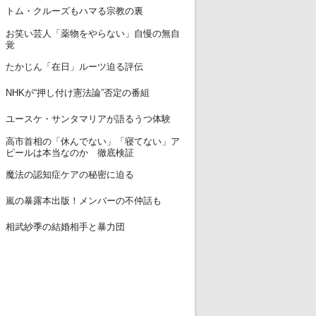
12
トム・クルーズもハマる宗教の裏
お笑い芸人「薬物をやらない」自慢の無自
13
覚
14
たかじん「在日」ルーツ迫る評伝
15
NHKが“押し付け憲法論”否定の番組
16
ユースケ・サンタマリアが語るうつ体験
高市首相の「休んでない」「寝てない」ア
17
ピールは本当なのか 徹底検証
18
魔法の認知症ケアの秘密に迫る
19
嵐の暴露本出版！メンバーの不仲話も
20
相武紗季の結婚相手と暴力団