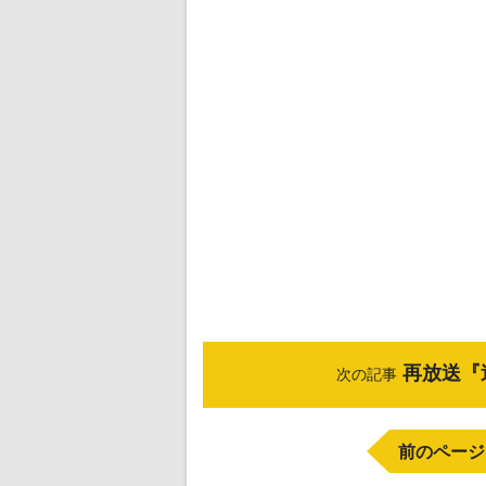
再放送『
次の記事
前のページ