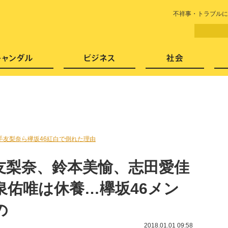
LITERA／リテラ 本と雑誌の
不祥事・トラブルに
芸能・エンタメ
スキャンダル
ビジネ
手友梨奈ら欅坂46紅白で倒れた理由
友梨奈、鈴本美愉、志田愛佳
泉佑唯は休養…欅坂46メン
の
2018.01.01 09:58