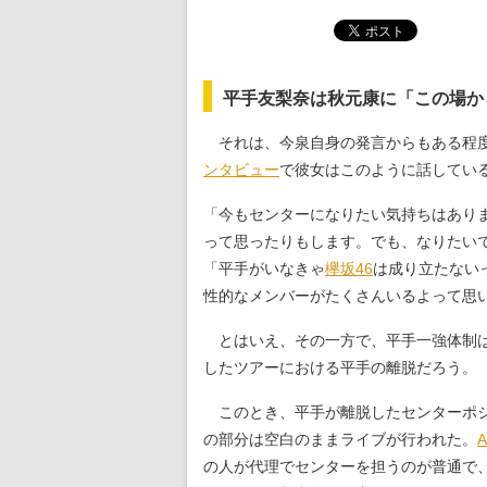
平手友梨奈は秋元康に「この場か
それは、今泉自身の発言からもある程度読
ンタビュー
で彼女はこのように話してい
「今もセンターになりたい気持ちはあり
って思ったりもします。でも、なりたい
「平手がいなきゃ
欅坂46
は成り立たない
性的なメンバーがたくさんいるよって思
とはいえ、その一方で、平手一強体制は
したツアーにおける平手の離脱だろう。
このとき、平手が離脱したセンターポジ
の部分は空白のままライブが行われた。
A
の人が代理でセンターを担うのが普通で