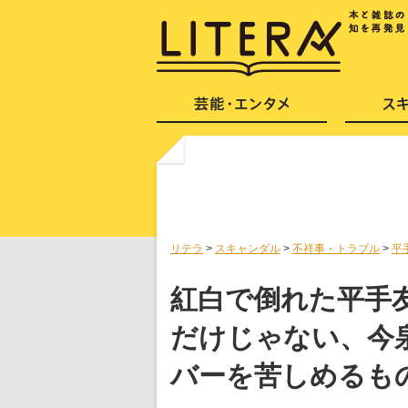
リテラ
>
スキャンダル
>
不祥事・トラブル
>
平
紅白で倒れた平手
だけじゃない、今
バーを苦しめるも