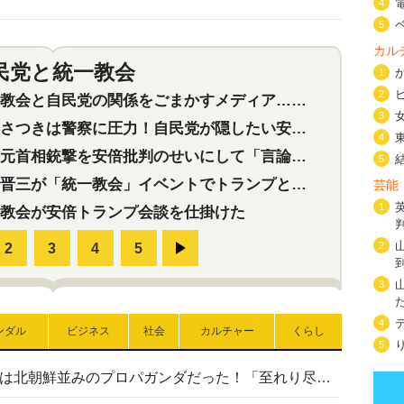
4
5
カル
民党と統一教会
特集
2
1
2
会と自民党の関係をごまかすメディア…民放は有田芳生に発言自粛を要求
3
つきは警察に圧力！自民党が隠したい安倍元首相と統一教会の深い関係
4
首相銃撃を安倍批判のせいにして「言論封殺」に利用する自民党応援団
5
三が「統一教会」イベントでトランプと演説！同性婚や夫婦別姓を攻撃
芸能
1
教会が安倍トランプ会談を仕掛けた
2
3
4
ンダル
ビジネス
社会
カルチャー
くらし
5
高市首相の熊本地震避難所視察は北朝鮮並みのプロパガンダだった！「至れり尽くせり」の選ばれた避難所の一方で実態は…