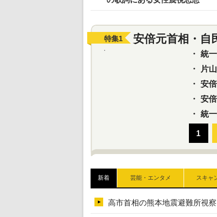
安倍元首相・自
特集
1
・
統一教
・
片山さ
・
安倍元
・
安倍晋
・
統一
新着
芸能・エンタメ
スキャ