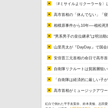
紅白で倒れた平手友梨奈、鈴本美愉、志田愛