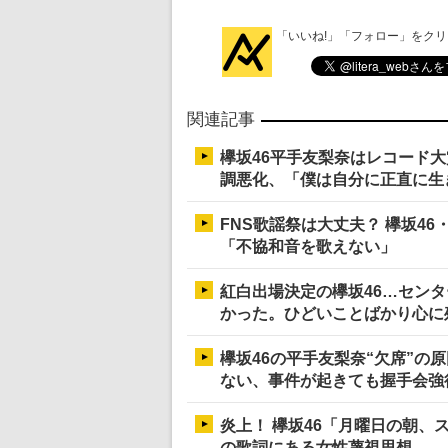
「いいね!」「フォロー」をク
関連記事
欅坂46平手友梨奈はレコード
調悪化、「僕は自分に正直に生
FNS歌謡祭は大丈夫？ 欅坂4
「不協和音を歌えない」
紅白出場決定の欅坂46…セン
かった。ひどいことばかり心に
欅坂46の平手友梨奈“欠席”の
ない、事件が起きても握手会強
炎上！ 欅坂46「月曜日の朝
の歌詞にある女性蔑視思想