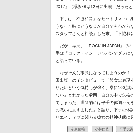
2017』（欅坂46は12日に出演）だったと、
平手は「不協和音」をセットリストに組
うなった時にどうなるか自分でもわから
スタッフさんと相談」した末、「不協和
だが、結局、「ROCK IN JAPAN
手は「ロック・イン・ジャパンでダメに
と語っている。
なぜそんな事態になってしまうのか？ 欅坂
田出版）のインタビューで「彼女は表現
りたいという気持ちが強く、常に100点
ない」とわかった瞬間、自分の中で失格
てしまった。世間的には平手の体調不良
の戦いに見えました」と語り、平手の体
リエイティブに関わる彼女の精神状態に
今泉佑唯
小林由依
平手友