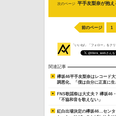
平手友梨奈が抱え
次のページ
前のページ
1
「いいね!」「フォロー」をク
関連記事
欅坂46平手友梨奈はレコード
調悪化、「僕は自分に正直に生
FNS歌謡祭は大丈夫？ 欅坂4
「不協和音を歌えない」
紅白出場決定の欅坂46…セン