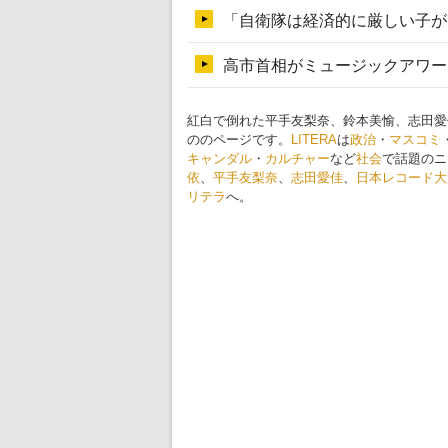
紅白で倒れた平手友梨奈、鈴本美愉、志田愛
ののページです。
LITERA
は
政治
・
マスコミ
キャンダル
・
カルチャー
など
社会
で話題のニ
依
、
平手友梨奈
、
志田愛佳
、
日本レコード大
リテラ
へ。