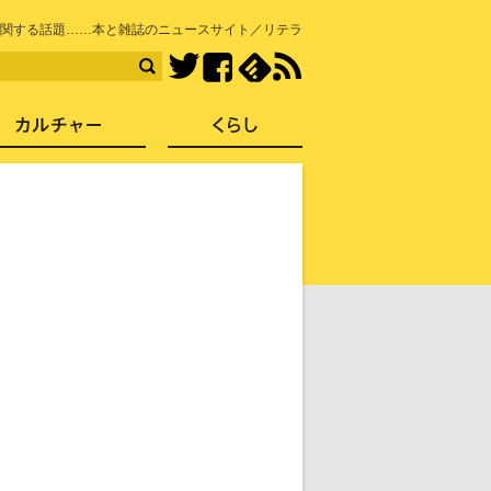
知を再発見
関する話題……本と雑誌のニュースサイト／リテラ
Facebook
feedly
RSS
Twitter
ス
社会
カルチャー
くらし