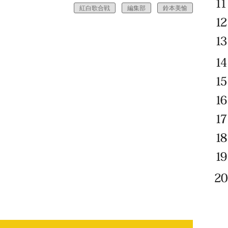
紅白歌合戦
編集部
鈴本美愉