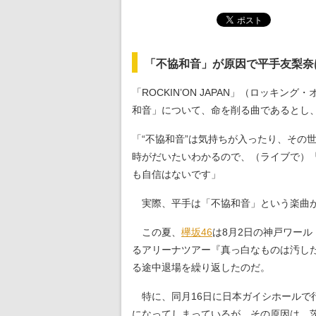
「不協和音」が原因で平手友梨奈
「ROCKIN’ON JAPAN」（ロッキング
和音」について、命を削る曲であるとし
「“不協和音”は気持ちが入ったり、その
時がだいたいわかるので、（ライブで）
も自信はないです」
実際、平手は「不協和音」という楽曲が
この夏、
欅坂46
は8月2日の神戸ワール
るアリーナツアー『真っ白なものは汚し
る途中退場を繰り返したのだ。
特に、同月16日に日本ガイシホールで
になってしまっているが、その原因は、茨城県ひ