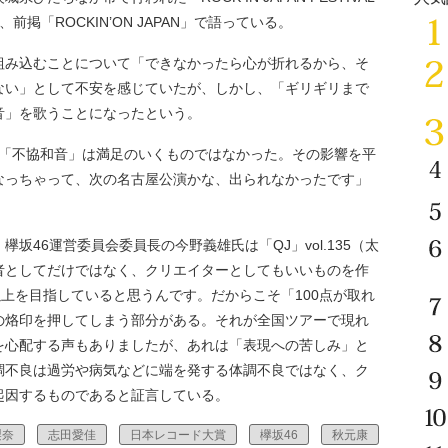
前掲「ROCKIN’ON JAPAN」で語っている。
み込むことについて「できなかったら心が折れるから、そ
ない」として不安を感じていたが、しかし、「ギリギリまで
音」を歌うことになったという。
」での「不協和音」は満足のいくものではなかった。その影響を平
なっちゃって、次の名古屋公演かな、出られなかったです」
46運営委員会委員長の今野義雄氏は「QJ」vol.135（太
者としてだけではなく、クリエイターとしてもいいものを作
以上を目指していると思うんです。だからこそ「100点が取れ
の烙印を押してしまう部分がある。それが全国ツアーで現れ
を心配する声もありましたが、あれは「表現への苦しみ」と
調不良は過労や病気などに端を発する体調不良ではなく、ク
起因するものであると証言している。
梨奈
志田愛佳
日本レコード大賞
欅坂46
秋元康