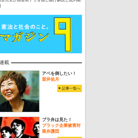
到
連載
アベを倒したい！
室井佑月
記事一覧へ
ブラ弁は見た！
ブラック企業被害対
策弁護団