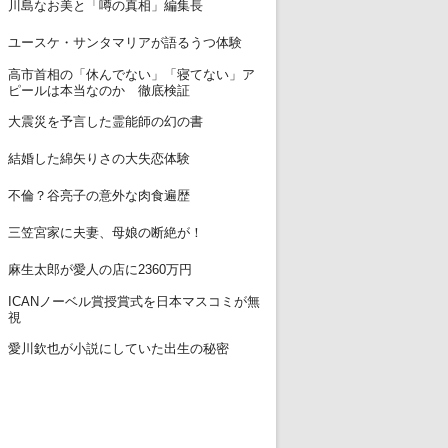
11
川島なお美と「噂の真相」編集長
12
ユースケ・サンタマリアが語るうつ体験
高市首相の「休んでない」「寝てない」ア
13
ピールは本当なのか 徹底検証
14
大震災を予言した霊能師の幻の書
15
結婚した綿矢りさの大失恋体験
16
不倫？谷亮子の意外な肉食遍歴
17
三笠宮家に夫妻、母娘の断絶が！
18
麻生太郎が愛人の店に2360万円
ICANノーベル賞授賞式を日本マスコミが無
19
視
20
愛川欽也が小説にしていた出生の秘密