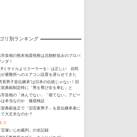
ゴリ別ランキング
高市首相の熊本地震視察は北朝鮮並みのプロパ
ガンダ！
東京五輪強行開催特別企画 大ウソだら
〈#ミサイルよりクーラーを〉は正しい 自民
党が避難所へのエアコン設置を遅らせてきた
・
五輪入場行進にすぎやまこういちの曲、杉田水脈のLGB
“男系男子皇位継承”は日本の伝統じゃない！旧
・
大ウソだらけの東京五輪！ 安倍・菅・森はどんな嘘を
皇室典範制定時に「男を尊び女を卑む」と
・
五輪サッカー・久保建英が南アの陽性者に「僕らに損ではない」
高市首相の「休んでない」「寝てない」アピー
ルは本当なのか 徹底検証
・
五輪関係者が入国当日、築地を散歩！
皇室典範改正で「旧宮家男子」を皇位継承者に
・
五輪でIOCラウンジ以外にVIPルーム、広告代理店は物品購入
して大丈夫なのか？
ネス
「宝塚いじめ裁判」の全記録