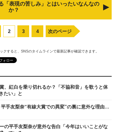
る「表現の苦しみ」とはいったいなんなの
か？
2
3
4
次のページ
リックすると、SNSのタイムラインで最新記事が確認できます。
大賞、紅白を乗り切れるか？「不協和音」を歌うと体
きたい」と
6・平手友梨奈“有線大賞での異変”の裏に意外な理由…
ターの平手友梨奈が意外な告白「今年はいいことがな