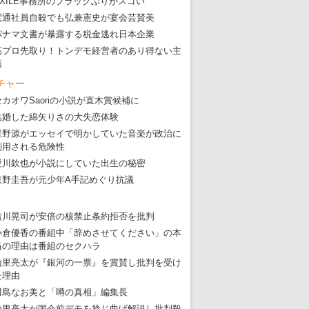
EXILE事務所のブラックぶりがスゴい
電通社員自殺でも弘兼憲史が宴会芸賛美
パナマ文書が暴露する税金逃れ日本企業
高プロ先取り！トンデモ経営者のあり得ない主
張
チャー
セカオワSaoriの小説が直木賞候補に
結婚した綿矢りさの大失恋体験
星野源がエッセイで明かしていた音楽が政治に
利用される危険性
愛川欽也が小説にしていた出生の秘密
東野圭吾が元少年A手記めぐり抗議
吉川晃司が安倍の核禁止条約拒否を批判
小倉優香の番組中「辞めさせてください」の本
当の理由は番組のセクハラ
山里亮太が『銀河の一票』を賞賛し批判を受け
た理由
川島なお美と「噂の真相」編集長
山里亮太が国会前デモを捻じ曲げ解説し批判殺