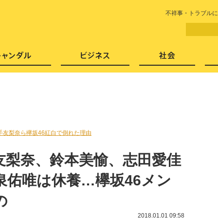
LITERA／リテラ 本と雑誌の
不祥事・トラブルに
芸能・エンタメ
スキャンダル
ビジネ
手友梨奈ら欅坂46紅白で倒れた理由
友梨奈、鈴本美愉、志田愛佳
泉佑唯は休養…欅坂46メン
の
2018.01.01 09:58