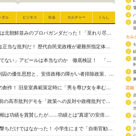
2
3
4
ンダル
ビジネス
社会
カルチャー
くらし
5
高市首相の熊本地震避難所視察は北朝鮮並みのプロパガンダだった！「至れり尽くせり」の選ばれた避難所の一方で実態は…
カル
1
〈#ミサイルよりクーラーを〉は正当な批判だ！ 歴代自民党政権が避難所指定体育館へのエアコン設置を遅らせてきた客観的事実
2
3
高市首相の「休んでない」「寝てない」アピールは本当なのか 徹底検証！ 「資料読み込み」「アイロンがけ」も矛盾だらけ…
4
相模原事件から10年──植松死刑囚の優生思想と、安倍政権の障がい者排除政策、右派勢力の差別主義との関係を改めて問う
5
“男系男子の皇位継承”は明治期の創作！ 旧皇室典範策定時に「男を尊び女を卑むの慣習、人民の脳髄」とトンデモ論で女性天皇を否定
芸能
1
山里亮太が『DayDay.』で国会前の高市批判デモを「政策への反対や政権批判でない」と捻じ曲げ解説 デモ参加者から批判殺到
2
安倍晋三元首相の命日で高市首相は功績を賞賛したが……功績とは“真逆”の安倍元首相のトンデモ発言を振り返る
3
自衛隊リクルートは貧困層狙い撃ちだけではなかった！ 小学生にまで「自衛官勧誘」目的のパンフレット作成
4
5