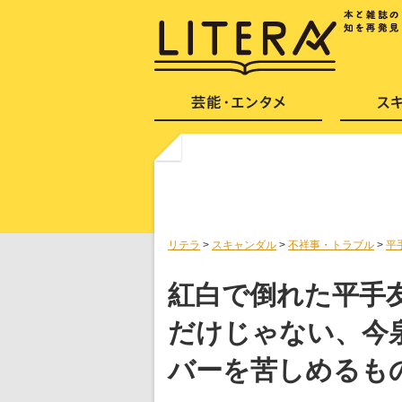
リテラ
>
スキャンダル
>
不祥事・トラブル
>
平
紅白で倒れた平手
だけじゃない、今
バーを苦しめるも