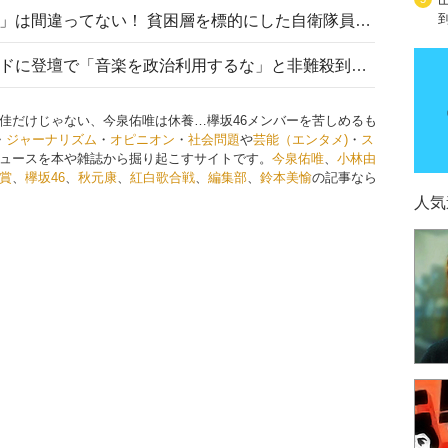
「自衛隊は経済的に厳しい子が」は間違ってない！ 貧困層を標的にした自衛隊員募集、やす子、山上被告も…日本でも進む“経済的徴兵制”
高市首相がミュージックアワードに登壇で「音楽を政治利用するな」と非難殺到！ MAJの国策的本質を批判する声も
佳だけじゃない、今泉佑唯は休養…欅坂46メンバーを苦しめるも
・
ジャーナリズム
・
オピニオン
・
社会問題
や
芸能（エンタメ)
・
ス
ュースを本や雑誌から掘り起こすサイトです。
今泉佑唯
、
小林由
賞
、
欅坂46
、
秋元康
、
紅白歌合戦
、
編集部
、
鈴本美愉
の記事なら
人気