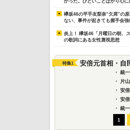
かった。ひどいことばかり心に
欅坂46の平手友梨奈“欠席”の
ない、事件が起きても握手会強
炎上！ 欅坂46「月曜日の朝
の歌詞にある女性蔑視思想
安倍元首相・自
特集
1
・
統一教
・
片山さ
・
安倍元
・
安倍晋
・
統一