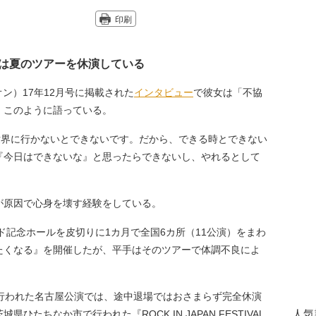
印刷
は夏のツアーを休演している
・オン）17年12月号に掲載された
インタビュー
で彼女は「不協
、このように語っている。
世界に行かないとできないです。だから、できる時とできない
『今日はできないな』と思ったらできないし、やれるとして
原因で心身を壊す経験をしている。
ド記念ホールを皮切りに1カ月で全国6カ所（11公演）をまわ
たくなる』を開催したが、平手はそのツアーで体調不良によ
行われた名古屋公演では、途中退場ではおさまらず完全休演
たちなか市で行われた『ROCK IN JAPAN FESTIVAL
人気