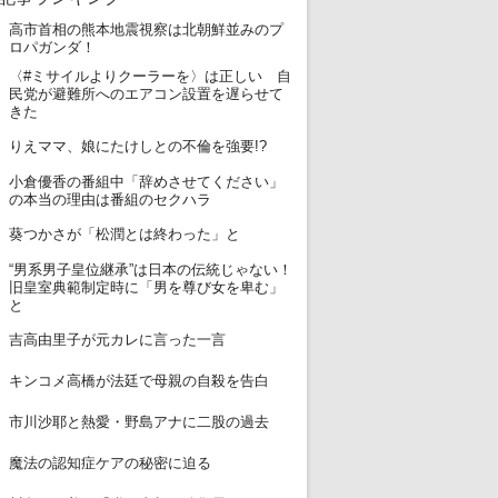
高市首相の熊本地震視察は北朝鮮並みのプ
1
ロパガンダ！
〈#ミサイルよりクーラーを〉は正しい 自
2
民党が避難所へのエアコン設置を遅らせて
きた
3
りえママ、娘にたけしとの不倫を強要!?
小倉優香の番組中「辞めさせてください」
4
の本当の理由は番組のセクハラ
5
葵つかさが「松潤とは終わった」と
“男系男子皇位継承”は日本の伝統じゃない！
6
旧皇室典範制定時に「男を尊び女を卑む」
と
7
吉高由里子が元カレに言った一言
8
キンコメ高橋が法廷で母親の自殺を告白
9
市川沙耶と熱愛・野島アナに二股の過去
10
魔法の認知症ケアの秘密に迫る