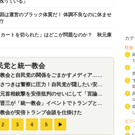
残っている」
原因は運営のブラック体質だ！ 体調不良なのに休ませ
行
、スカートを切られた」はどこが問題なのか？ 秋元康
カテ
社会
1
民党と統一教会
特集
2
2
会と自民党の関係をごまかすメディア…民放は有田芳生に発言自粛を要求
3
つきは警察に圧力！自民党が隠したい安倍元首相と統一教会の深い関係
首相銃撃を安倍批判のせいにして「言論封殺」に利用する自民党応援団
4
三が「統一教会」イベントでトランプと演説！同性婚や夫婦別姓を攻撃
5
教会が安倍トランプ会談を仕掛けた
ビジ
1