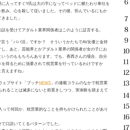
屋に入ってすぐY氏は大の字になってベッドに横たわり奉仕を
を飲み、心を殺して従いました。その後、拒んでいるにもか
てきました」
話を受けてアダルト業界関係者はこのように証言する。
で言う「パパ活」ですか？ そういうかたちでAV女優と金持
すし、あと、芸能界とかアダルト業界の関係者が女の子にお
というのももちろんあります。でも、香西さんの場合、自分
ネを得るために強要されて枕営業を行っているわけですか
と言えますね」
ウェブサイト「ブッチ
NEWS
」の連載コラムのなかで枕営業
けられることは滅多にないと前置きしつつ、実体験を踏まえて
に入って何回か、枕営業的なことを持ちかけられたことがあり
て口説いてくるパターンでした。