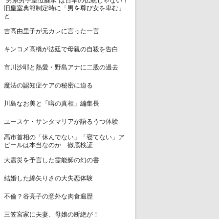
“男系男子皇位継承”は日本の伝統じゃない！
6
旧皇室典範制定時に「男を尊び女を卑む」
と
7
吉高由里子が元カレに言った一言
8
キンコメ高橋が法廷で母親の自殺を告白
9
市川沙耶と熱愛・野島アナに二股の過去
10
魔法の認知症ケアの秘密に迫る
11
川島なお美と「噂の真相」編集長
12
ユースケ・サンタマリアが語るうつ体験
高市首相の「休んでない」「寝てない」ア
13
ピールは本当なのか 徹底検証
14
大震災を予言した霊能師の幻の書
15
結婚した綿矢りさの大失恋体験
16
不倫？谷亮子の意外な肉食遍歴
17
三笠宮家に夫妻、母娘の断絶が！