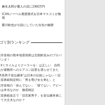
18
麻生太郎が愛人の店に2360万円
ICANノーベル賞授賞式を日本マスコミが無
19
視
20
愛川欽也が小説にしていた出生の秘密
ゴリ別ランキング
高市首相の熊本地震視察は北朝鮮並みのプロパ
ガンダ！
〈#ミサイルよりクーラーを〉は正しい 自民
党が避難所へのエアコン設置を遅らせてきた
“男系男子皇位継承”は日本の伝統じゃない！旧
皇室典範制定時に「男を尊び女を卑む」と
高市首相の「休んでない」「寝てない」アピー
ルは本当なのか 徹底検証
皇室典範改正で「旧宮家男子」を皇位継承者に
して大丈夫なのか？