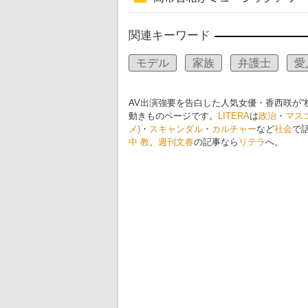
関連キーワード
モデル
家族
弁護士
愛
AV出演強要を告白した人気女優・香西咲が“
動きものページです。
LITERA
は
政治
・
マス
メ)
・
スキャンダル
・
カルチャー
など
社会
で
中 教
、
週刊文春
の記事なら
リテラ
へ。