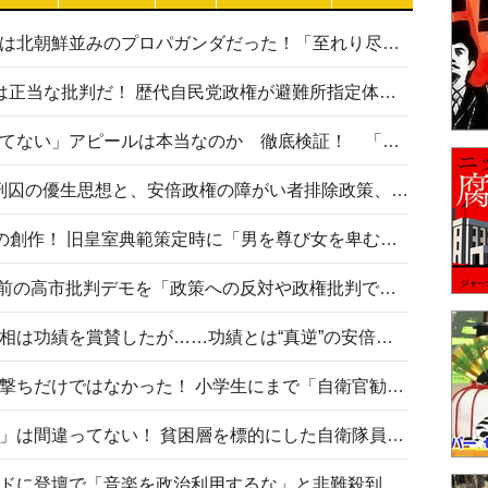
高市首相の熊本地震避難所視察は北朝鮮並みのプロパガンダだった！「至れり尽くせり」の選ばれた避難所の一方で実態は…
〈#ミサイルよりクーラーを〉は正当な批判だ！ 歴代自民党政権が避難所指定体育館へのエアコン設置を遅らせてきた客観的事実
高市首相の「休んでない」「寝てない」アピールは本当なのか 徹底検証！ 「資料読み込み」「アイロンがけ」も矛盾だらけ…
相模原事件から10年──植松死刑囚の優生思想と、安倍政権の障がい者排除政策、右派勢力の差別主義との関係を改めて問う
“男系男子の皇位継承”は明治期の創作！ 旧皇室典範策定時に「男を尊び女を卑むの慣習、人民の脳髄」とトンデモ論で女性天皇を否定
山里亮太が『DayDay.』で国会前の高市批判デモを「政策への反対や政権批判でない」と捻じ曲げ解説 デモ参加者から批判殺到
安倍晋三元首相の命日で高市首相は功績を賞賛したが……功績とは“真逆”の安倍元首相のトンデモ発言を振り返る
自衛隊リクルートは貧困層狙い撃ちだけではなかった！ 小学生にまで「自衛官勧誘」目的のパンフレット作成
「自衛隊は経済的に厳しい子が」は間違ってない！ 貧困層を標的にした自衛隊員募集、やす子、山上被告も…日本でも進む“経済的徴兵制”
高市首相がミュージックアワードに登壇で「音楽を政治利用するな」と非難殺到！ MAJの国策的本質を批判する声も