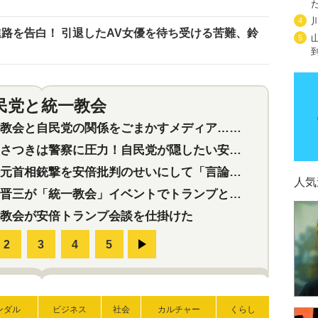
4
路を告白！ 引退したAV女優を待ち受ける苦難、鈴
5
民党と統一教会
特集
2
会と自民党の関係をごまかすメディア…民放は有田芳生に発言自粛を要求
つきは警察に圧力！自民党が隠したい安倍元首相と統一教会の深い関係
首相銃撃を安倍批判のせいにして「言論封殺」に利用する自民党応援団
人気
三が「統一教会」イベントでトランプと演説！同性婚や夫婦別姓を攻撃
教会が安倍トランプ会談を仕掛けた
ンダル
ビジネス
社会
カルチャー
くらし