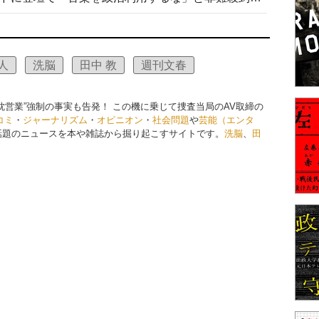
人
洗脳
田中 教
週刊文春
枕営業”強制の事実も告発！ この機に乗じて捜査当局のAV取締の
コミ
・
ジャーナリズム
・
オピニオン
・
社会問題
や
芸能（エンタ
話題のニュースを本や雑誌から掘り起こすサイトです。
洗脳
、
田