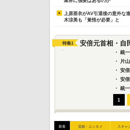
業界に強要はあるのか
上原亜衣がAV引退後の意外な進
木涼美も「覚悟が必要」と
安倍元首相・自
特集
1
・
統一教
・
片山さ
・
安倍元
・
安倍晋
・
統一
新着
芸能・エンタメ
スキャ