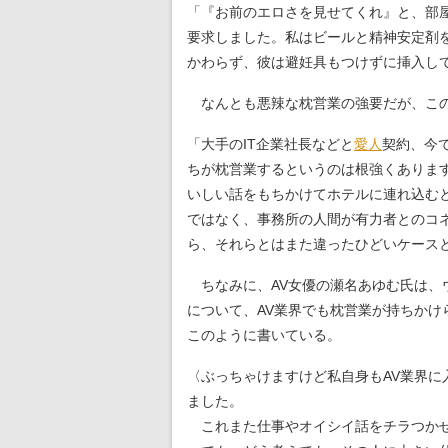
「『お前のエロさを見せてくれ』と、部
要求しました。私はビールと精神安定剤
かわらず、彼は避妊具もつけずに挿入し
なんとも悪辣な枕営業の強要だが、この
「大手のIT企業社長などと
愛人
契約、今
ちが枕営業するというのは根強くありま
いしい話をもちかけてホテルに連れ込む
ではなく、事務所の人間が有力者とのコ
ら、それらとはまた違ったひどいケース
ちなみに、AV女優の瀬名あゆむ氏は、
について、AV業界でも枕営業が持ちか
このように書いている。
〈ぶっちゃけますけど私自身もAV業界
ました。
これまた仕事やオイシイ話をチラつかせ