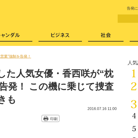
LITERA／リテラ 本と雑誌の
告発に
芸能・エンタメ
スキャンダル
ビジネ
枕営業”強制を告発！
人気
した人気女優・香西咲が“枕
告発！ この機に乗じて捜査
きも
2016.07.16 11:00
印刷