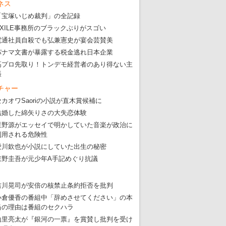
ネス
「宝塚いじめ裁判」の全記録
EXILE事務所のブラックぶりがスゴい
電通社員自殺でも弘兼憲史が宴会芸賛美
パナマ文書が暴露する税金逃れ日本企業
高プロ先取り！トンデモ経営者のあり得ない主
張
チャー
セカオワSaoriの小説が直木賞候補に
結婚した綿矢りさの大失恋体験
星野源がエッセイで明かしていた音楽が政治に
利用される危険性
愛川欽也が小説にしていた出生の秘密
東野圭吾が元少年A手記めぐり抗議
吉川晃司が安倍の核禁止条約拒否を批判
小倉優香の番組中「辞めさせてください」の本
当の理由は番組のセクハラ
山里亮太が『銀河の一票』を賞賛し批判を受け