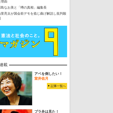
た理由
川島なお美と「噂の真相」編集長
山里亮太が国会前デモを捻じ曲げ解説し批判殺
到
東京五輪強行開催特別企画 大ウソだら
・
五輪入場行進にすぎやまこういちの曲、杉田水脈のLGB
・
大ウソだらけの東京五輪！ 安倍・菅・森はどんな嘘を
・
五輪サッカー・久保建英が南アの陽性者に「僕らに損ではない」
連載
・
五輪関係者が入国当日、築地を散歩！
アベを倒したい！
・
五輪でIOCラウンジ以外にVIPルーム、広告代理店は物品購入
室井佑月
記事一覧へ
ブラ弁は見た！