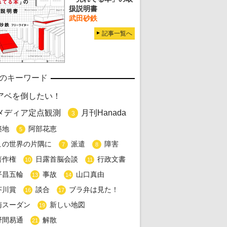
扱説明書
武田砂鉄
記事一覧へ
のキーワード
アベを倒したい！
メディア定点観測
月刊Hanada
3
築地
阿部花恵
5
この世界の片隅に
派遣
障害
7
8
著作権
日露首脳会談
行政文書
10
11
平昌五輪
事故
山口真由
13
14
芥川賞
談合
ブラ弁は見た！
16
17
南スーダン
新しい地図
19
野間易通
解散
21