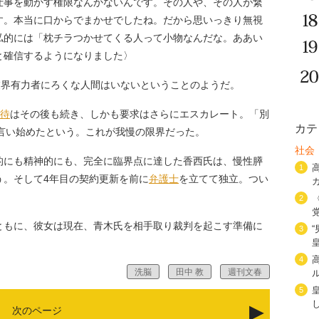
事を動かす権限なんかないんです。その人や、その人が繋
す。本当に口からでまかせでしたね。だから思いっきり無視
私的には「枕チラつかせてくる人って小物なんだな。ああい
と確信するようになりました〉
業界有力者にろくな人間はいないということのようだ。
待
はその後も続き、しかも要求はさらにエスカレート。「別
カテ
言い始めたという。これが我慢の限界だった。
社会
にも精神的にも、完全に臨界点に達した香西氏は、慢性膵
1
う。そして4年目の契約更新を前に
弁護士
を立てて独立。つい
。
2
ともに、彼女は現在、青木氏を相手取り裁判を起こす準備に
3
4
洗脳
田中 教
週刊文春
5
次のページ