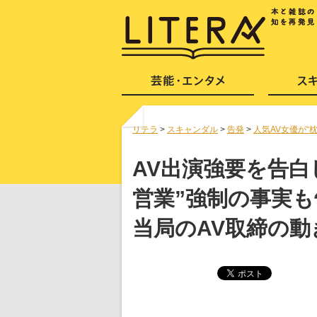
リテラ
>
スキャンダル
>
告発
>
人気AV女優が“
AV出演強要を告白
営業”強制の事実も
当局のAV取締の動