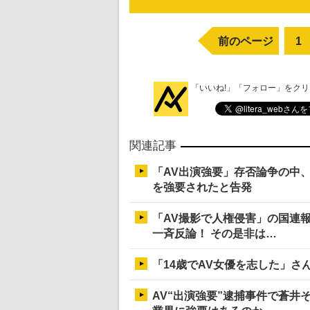
前のページ
1
「いいね!」「フォロー」をク
関連記事
「AV出演強要」存否論争の中
を強要されたと告発
「AV撮影で人権侵害」の国連
一斉反論！ その是非は…
「14歳でAV女優を志した」さ
AV“出演強要”逮捕事件で蒼井