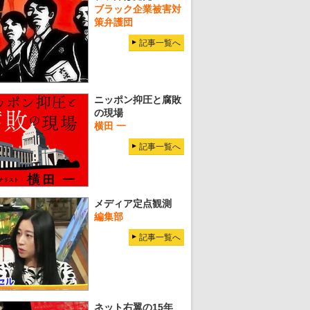
ブラック企業被害対
策弁護団
記事一覧へ
ニッポン抑圧と腐敗
の現場
横田 一
記事一覧へ
メディア定点観測
編集部
記事一覧へ
ネット右翼の15年