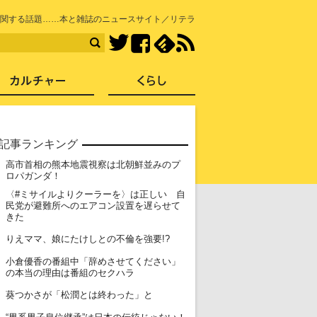
知を再発見
関する話題……本と雑誌のニュースサイト／リテラ
Facebook
feedly
RSS
Twitter
ス
社会
カルチャー
くらし
記事ランキング
高市首相の熊本地震視察は北朝鮮並みのプ
1
ロパガンダ！
〈#ミサイルよりクーラーを〉は正しい 自
2
民党が避難所へのエアコン設置を遅らせて
きた
3
りえママ、娘にたけしとの不倫を強要!?
小倉優香の番組中「辞めさせてください」
4
の本当の理由は番組のセクハラ
5
葵つかさが「松潤とは終わった」と