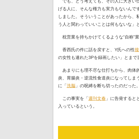
でも、どう考えても、その人に大きい仕
げる人に、そんな権力も実力もないんで
しました。そういうことがあったから、
う人と関わっていいことは何もないな」
枕営業を持ちかけてくるような“自称”
香西氏の件に話を戻すと、Y氏への性
接
の女性も連れた3Pを録画したい」とまで
あまりにも理不尽な仕打ちから、肉体的
炎、胃腸炎・逆流性食道炎になってしま
に「
洗脳
」の呪縛を断ち切ったのだった
この事実を「
週刊文春
」に告発すると
入っているという。