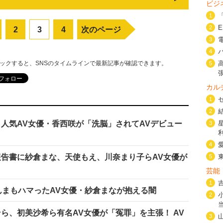
ビジ
1
2
2
3
4
次のページ
3
4
リックすると、SNSのタイムラインで最新記事が確認できます。
5
カル
1
2
、人気AV女優・香西咲が「洗脳」されてAVデビュー
3
4
報告書に紗倉まな、天使もえ、川奈まり子らAV女優が
5
芸能
1
んまもハマったAV女優・紗倉まなが抱える闇
2
そら、初美沙希ら有名AV女優が「冤罪」を主張！ AV
3