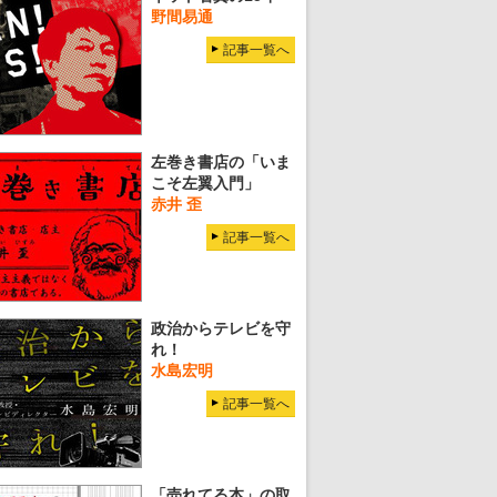
野間易通
記事一覧へ
左巻き書店の「いま
こそ左翼入門」
赤井 歪
記事一覧へ
政治からテレビを守
れ！
水島宏明
記事一覧へ
「売れてる本」の取