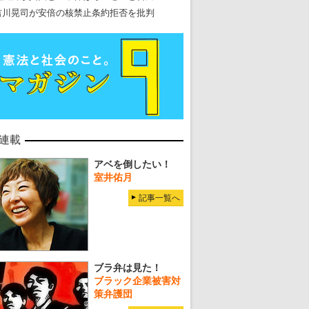
吉川晃司が安倍の核禁止条約拒否を批判
連載
アベを倒したい！
室井佑月
記事一覧へ
ブラ弁は見た！
ブラック企業被害対
策弁護団