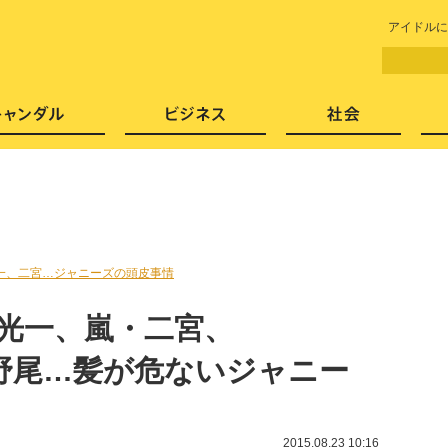
LITERA／リテラ 本と雑誌の
アイドルに
芸能・エンタメ
スキャンダル
ビジネ
一、二宮…ジャニーズの頭皮事情
Ki光一、嵐・二宮、
MP伊野尾…髪が危ないジャニー
2015.08.23 10:16