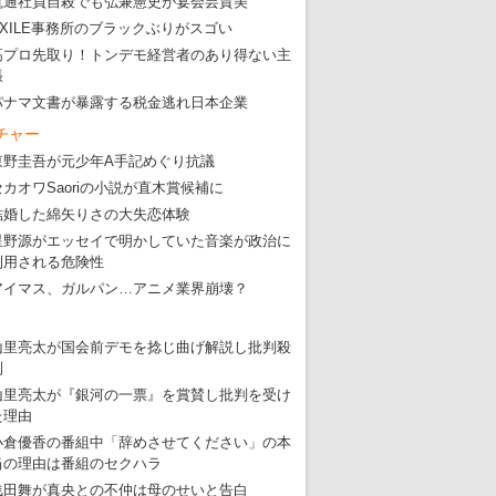
電通社員自殺でも弘兼憲史が宴会芸賛美
EXILE事務所のブラックぶりがスゴい
高プロ先取り！トンデモ経営者のあり得ない主
張
パナマ文書が暴露する税金逃れ日本企業
チャー
東野圭吾が元少年A手記めぐり抗議
セカオワSaoriの小説が直木賞候補に
結婚した綿矢りさの大失恋体験
星野源がエッセイで明かしていた音楽が政治に
利用される危険性
アイマス、ガルパン…アニメ業界崩壊？
山里亮太が国会前デモを捻じ曲げ解説し批判殺
到
山里亮太が『銀河の一票』を賞賛し批判を受け
た理由
小倉優香の番組中「辞めさせてください」の本
当の理由は番組のセクハラ
浅田舞が真央との不仲は母のせいと告白