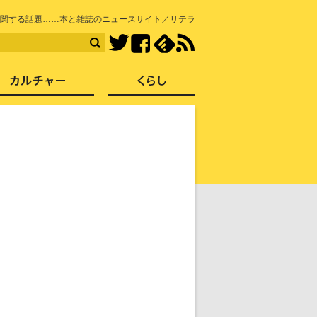
知を再発見
関する話題……本と雑誌のニュースサイト／リテラ
Facebook
feedly
RSS
Twitter
ス
社会
カルチャー
くらし