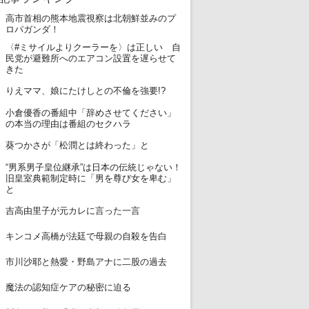
高市首相の熊本地震視察は北朝鮮並みのプ
1
ロパガンダ！
〈#ミサイルよりクーラーを〉は正しい 自
2
民党が避難所へのエアコン設置を遅らせて
きた
3
りえママ、娘にたけしとの不倫を強要!?
小倉優香の番組中「辞めさせてください」
4
の本当の理由は番組のセクハラ
5
葵つかさが「松潤とは終わった」と
“男系男子皇位継承”は日本の伝統じゃない！
6
旧皇室典範制定時に「男を尊び女を卑む」
と
7
吉高由里子が元カレに言った一言
8
キンコメ高橋が法廷で母親の自殺を告白
9
市川沙耶と熱愛・野島アナに二股の過去
10
魔法の認知症ケアの秘密に迫る