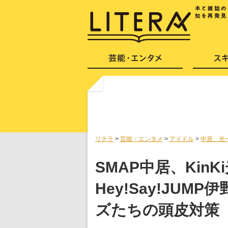
リテラ
>
芸能・エンタメ
>
アイドル
>
中居、光
SMAP中居、Kin
Hey!Say!JU
ズたちの頭皮対策