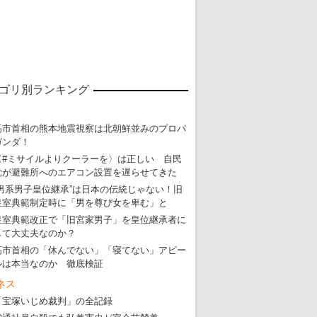
東京五輪強行開催特別企画 大ウソだら
・
五輪入場行進にすぎやまこういちの曲、杉田水脈のLGB
・
大ウソだらけの東京五輪！ 安倍・菅・森はどんな嘘を
・
五輪サッカー・久保建英が南アの陽性者に「僕らに損ではない」
ゴリ別ランキング
・
五輪関係者が入国当日、築地を散歩！
・
五輪でIOCラウンジ以外にVIPルーム、広告代理店は物品購入
高市首相の熊本地震視察は北朝鮮並みのプロパ
ガンダ！
〈#ミサイルよりクーラーを〉は正しい 自民
党が避難所へのエアコン設置を遅らせてきた
“男系男子皇位継承”は日本の伝統じゃない！旧
皇室典範制定時に「男を尊び女を卑む」と
皇室典範改正で「旧宮家男子」を皇位継承者に
して大丈夫なのか？
高市首相の「休んでない」「寝てない」アピー
ルは本当なのか 徹底検証
ネス
「宝塚いじめ裁判」の全記録