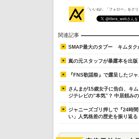
「いいね!」「フォロー」をク
関連記事
SMAP最大のタブー キムタク
嵐の元スタッフが暴露本を出版
『FNS歌謡祭』で露呈したジ
さんまが15歳女子に告白、キ
ジテレビの“本気”？ 中居頼み
ジャニーズゴリ押しで『24時
い」人気格差の歴史を振り返る