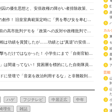
2
3
相模原事件から10年──植松死刑囚の優生思想と、安倍政権の障がい者排除政策、右派勢力の差別主義との関係を改めて問う
4
“男系男子の皇位継承”は明治期の創作！ 旧皇室典範策定時に「男を尊び女を卑むの慣習、人民の脳髄」とトンデモ論で女性天皇を否定
5
カル
山里亮太が『DayDay.』で国会前の高市批判デモを「政策への反対や政権批判でない」と捻じ曲げ解説 デモ参加者から批判殺到
1
安倍晋三元首相の命日で高市首相は功績を賞賛したが……功績とは“真逆”の安倍元首相のトンデモ発言を振り返る
2
3
自衛隊リクルートは貧困層狙い撃ちだけではなかった！ 小学生にまで「自衛官勧誘」目的のパンフレット作成
4
「自衛隊は経済的に厳しい子が」は間違ってない！ 貧困層を標的にした自衛隊員募集、やす子、山上被告も…日本でも進む“経済的徴兵制”
5
芸能
高市首相がミュージックアワードに登壇で「音楽を政治利用するな」と非難殺到！ MAJの国策的本質を批判する声も
1
2
ハゲ
フジテレビ
中居正広
中年
3
崎理生
雑誌
4