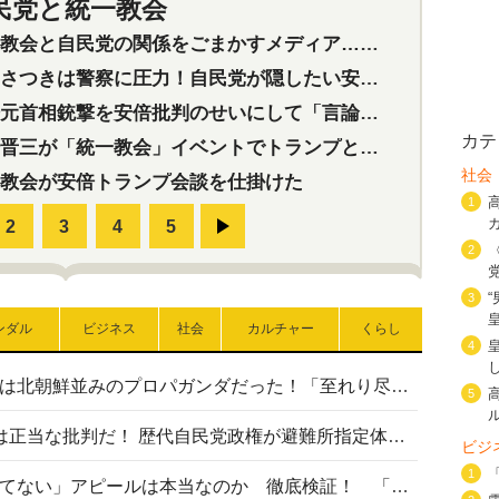
民党と統一教会
特集
2
会と自民党の関係をごまかすメディア…民放は有田芳生に発言自粛を要求
つきは警察に圧力！自民党が隠したい安倍元首相と統一教会の深い関係
首相銃撃を安倍批判のせいにして「言論封殺」に利用する自民党応援団
カテ
三が「統一教会」イベントでトランプと演説！同性婚や夫婦別姓を攻撃
社会
教会が安倍トランプ会談を仕掛けた
1
2
3
ンダル
ビジネス
社会
カルチャー
くらし
4
高市首相の熊本地震避難所視察は北朝鮮並みのプロパガンダだった！「至れり尽くせり」の選ばれた避難所の一方で実態は…
5
〈#ミサイルよりクーラーを〉は正当な批判だ！ 歴代自民党政権が避難所指定体育館へのエアコン設置を遅らせてきた客観的事実
ビジ
1
高市首相の「休んでない」「寝てない」アピールは本当なのか 徹底検証！ 「資料読み込み」「アイロンがけ」も矛盾だらけ…