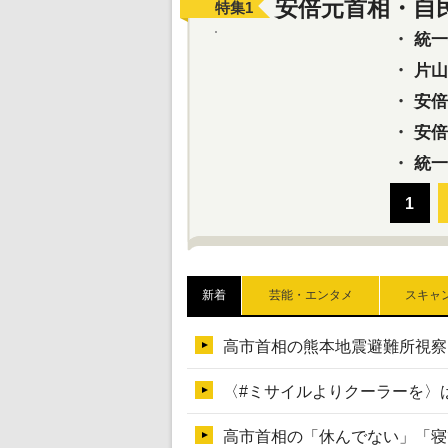
安倍元首相・自
特集
1
・
統一教
・
片山さ
・
安倍元
・
安倍晋
・
統一
新着
芸能・エンタメ
スキャ