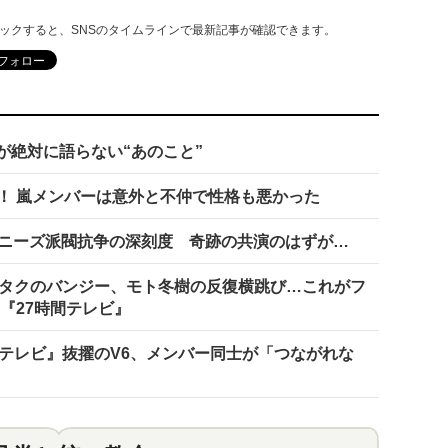
リックすると、SNSのタイムラインで最新記事が確認できます。
が絶対に語らない“あのこと”
！ 嵐メンバーは意外と不仲で性格も悪かった
ャニーズ派閥抗争の深刻度 奇跡の共演のはずが…
ムタクのバンジー、モト冬樹の反復横跳び…これがフ
の『27時間テレビ』
間テレビ』抜擢のV6、メンバー同士が「つながれな