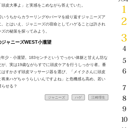
「頭皮大事よ」と実感をこめながら答えていた。
いうちからカラーリングやパーマを繰り返すジャニーズア
に。とはいえ、ジャニーズの宿命としてハゲることは許され
ーズの秘策を探ってみよう。
ジャニーズWEST小瀧望
年少・小瀧望。183センチというでっかい体躯と甘えん坊な
だが、実は19歳ながらすでに頭皮ケアを行うしっかり者。番
にはすかさず頭皮マッサージ器を選び、「メイクさんに頭皮
と将来ハゲちゃうらしいんですよね」と危機感も高め。若い
遅らせる？
ジャニーズ
ハゲ
江崎理生