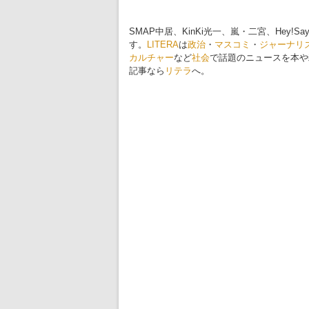
SMAP中居、KinKi光一、嵐・二宮、Hey
す。
LITERA
は
政治
・
マスコミ
・
ジャーナリ
カルチャー
など
社会
で話題のニュースを本や
記事なら
リテラ
へ。