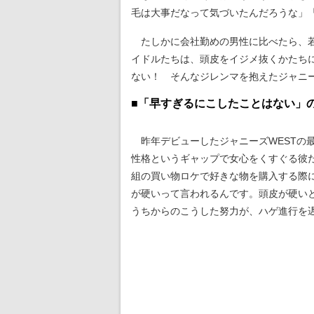
毛は大事だなって気づいたんだろうな」
たしかに会社勤めの男性に比べたら、若
イドルたちは、頭皮をイジメ抜くかたち
ない！ そんなジレンマを抱えたジャニ
■「早すぎるにこしたことはない」の
昨年デビューしたジャニーズWESTの最
性格というギャップで女心をくすぐる彼
組の買い物ロケで好きな物を購入する際
が硬いって言われるんです。頭皮が硬い
うちからのこうした努力が、ハゲ進行を