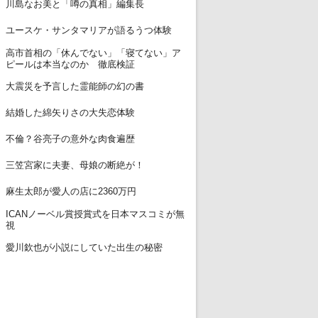
11
川島なお美と「噂の真相」編集長
12
ユースケ・サンタマリアが語るうつ体験
高市首相の「休んでない」「寝てない」ア
13
ピールは本当なのか 徹底検証
14
大震災を予言した霊能師の幻の書
15
結婚した綿矢りさの大失恋体験
16
不倫？谷亮子の意外な肉食遍歴
17
三笠宮家に夫妻、母娘の断絶が！
18
麻生太郎が愛人の店に2360万円
ICANノーベル賞授賞式を日本マスコミが無
19
視
20
愛川欽也が小説にしていた出生の秘密