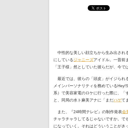
中性的な美しい顔立ちから生み出される
にしている
ジャニーズ
アイドル。一昔前
「王子様」然としていた彼らだが、今で
最近では、彼らの「頭皮」がイジられ
メインパーソナリティを務めているHey!
系）で美容家電のロケに行った際に、「
と、同局の水ト麻美アナに「まだ
ハゲ
て
また、『24時間テレビ』の制作発表
会
チャラチャラしてるじゃないですか。で
になっていく。それはどういうことがきっ