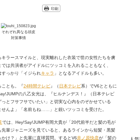
印刷
それぞれ異なる頭皮
対策事情
キラースマイルと、現実離れした衣装で世の女性たちを虜
までは共演者がアイドルにツッコミを入れることもなく、
はすっかり「イジられ
キャラ
」となるアイドルも多い。
ることも。『
24時間テレビ
』（
日本テレビ
系）でV6とともに
Say!JUMPの八乙女光は、『ヒルナンデス！』（日本テレビ
ずっとフサフサでいたい」と切実な心内をのぞかせている
ませんよ」「名前もね……」と鋭いツッコミを受けた。
見
では、Hey!Say!JUMP有岡大貴が「20代前半だと髪の毛が
も先輩ジャニーズを見ていると、あるラインから短髪・黒髪
かけ？」と先輩に直球質問。するとV6
井ノ原快彦
が「髪の
人気