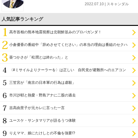
2022.07.10 | スキャンダル
人気記事ランキング
高市首相の熊本地震視察は北朝鮮並みのプロパガンダ！
小倉優香の番組中「辞めさせてください」の本当の理由は番組のセクハ
ラ
葵つかさが「松潤とは終わった」と
〈#ミサイルよりクーラーを〉は正しい 自民党が避難所へのエアコン
設置を遅らせてきた
三笠宮が「南京の日本軍の行為は虐殺」
市川沙耶と熱愛・野島アナに二股の過去
吉高由里子が元カレに言った一言
ユースケ・サンタマリアが語るうつ体験
りえママ、娘にたけしとの不倫を強要!?