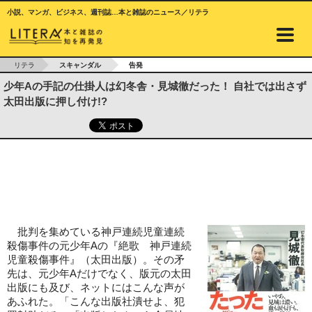
小説、マンガ、ビジネス、週刊誌…本と雑誌のニュース／リテラ
リテラ
スキャンダル
告発
少年Aの手記の仕掛人は幻冬舎・見城徹だった！ 自社では出さず
太田出版に押し付け!?
批判を集めている神戸連続児童連続
殺傷事件の元少年Aの『絶歌 神戸連続
児童殺傷事件』（太田出版）。その矛
先は、元少年Aだけでなく、版元の太田
出版にも及び、ネットにはこんな声が
あふれた。「こんな出版社潰せよ、犯