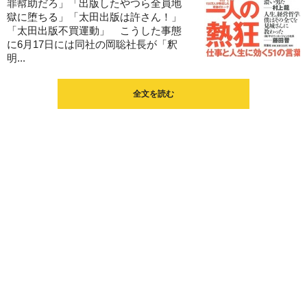
罪幇助だろ」「出版したやつら全員地
獄に堕ちる」「太田出版は許さん！」
「太田出版不買運動」 こうした事態
に6月17日には同社の岡聡社長が「釈
明...
全文を読む