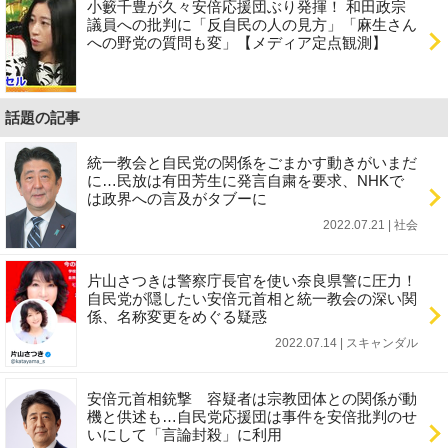
小籔千豊が久々安倍応援団ぶり発揮！ 和田政宗
議員への批判に「反自民の人の見方」「麻生さん
への野党の質問も変」【メディア定点観測】
話題の記事
統一教会と自民党の関係をごまかす動きがいまだ
に…民放は有田芳生に発言自粛を要求、NHKで
は政界への言及がタブーに
2022.07.21 | 社会
片山さつきは警察庁長官を使い奈良県警に圧力！
自民党が隠したい安倍元首相と統一教会の深い関
係、名称変更をめぐる疑惑
2022.07.14 | スキャンダル
安倍元首相銃撃 容疑者は宗教団体との関係が動
機と供述も…自民党応援団は事件を安倍批判のせ
いにして「言論封殺」に利用