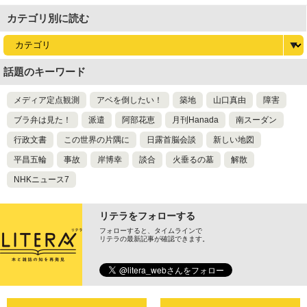
カテゴリ別に読む
話題のキーワード
メディア定点観測
アベを倒したい！
築地
山口真由
障害
ブラ弁は見た！
派遣
阿部花恵
月刊Hanada
南スーダン
行政文書
この世界の片隅に
日露首脳会談
新しい地図
平昌五輪
事故
岸博幸
談合
火垂るの墓
解散
NHKニュース7
リテラをフォローする
フォローすると、タイムラインで
リテラの最新記事が確認できます。