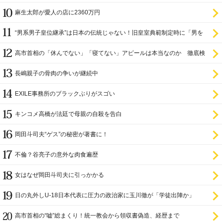
麻生太郎が愛人の店に2360万円
“男系男子皇位継承”は日本の伝統じゃない！旧皇室典範制定時に「男を
尊び女を卑む」と
高市首相の「休んでない」「寝てない」アピールは本当なのか 徹底検
証
長嶋親子の骨肉の争いが継続中
EXILE事務所のブラックぶりがスゴい
キンコメ高橋が法廷で母親の自殺を告白
岡田斗司夫“ゲス”の秘密が著書に！
不倫？谷亮子の意外な肉食遍歴
女はなぜ岡田斗司夫に引っかかる
日の丸外しU-18日本代表に圧力の政治家に玉川徹が「学徒出陣か」
高市首相の“嘘”総まくり！統一教会から領収書偽造、経歴まで