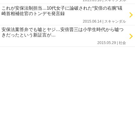
2015.05.10 | スキャンダル
これが安保法制担当…10代女子に論破された“安倍の右腕”礒
崎首相補佐官のトンデモ発言録
2015.06.14 | スキャンダル
安保法案答弁でも嘘とヤジ…安倍晋三は小学生時代から嘘つ
きだったという新証言が…
2015.05.29 | 社会