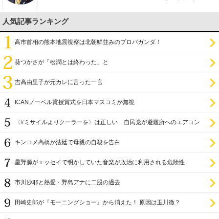
人気記事ランキング
高市首相の熊本地震視察は北朝鮮並みのプロパガンダ！
葵つかさが「松潤とは終わった」と
吉高由里子が元カレに言った一言
ICANノーベル賞授賞式を日本マスコミが無視
〈#ミサイルよりクーラーを〉は正しい 自民党が避難所へのエアコン
設置を遅らせてきた
キンコメ高橋が法廷で母親の自殺を告白
星野源がエッセイで明かしていた音楽が政治に利用される危険性
市川沙耶と熱愛・野島アナに二股の過去
田崎史郎が『モーニングショー』から消えた！ 原因は玉川徹？