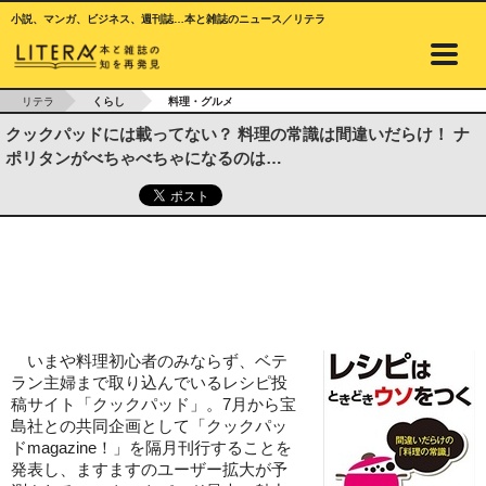
小説、マンガ、ビジネス、週刊誌…本と雑誌のニュース／リテラ
リテラ
くらし
料理・グルメ
クックパッドには載ってない？ 料理の常識は間違いだらけ！ ナ
ポリタンがべちゃべちゃになるのは…
いまや料理初心者のみならず、ベテ
ラン主婦まで取り込んでいるレシピ投
稿サイト「クックパッド」。7月から宝
島社との共同企画として「クックパッ
ドmagazine！」を隔月刊行することを
発表し、ますますのユーザー拡大が予