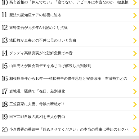
高市首相の「休んでない」「寝てない」アピールは本当なのか 徹底検
証
魔法の認知症ケアの秘密に迫る
東野圭吾が元少年A手記めぐり抗議
浅田舞が真央との不仲は母のせいと告白
グッディ高橋克実が北朝鮮危機で本音
山里亮太が国会前デモを捻じ曲げ解説し批判殺到
相模原事件から10年──植松被告の優生思想と安倍政権・右派勢力との
関係
岩城滉一騒動で「在日」差別激化
三笠宮家に夫妻、母娘の断絶が！
田宮二郎自殺の真相を夫人が告白！
小倉優香の番組中「辞めさせてください」の本当の理由は番組のセクハ
ラ