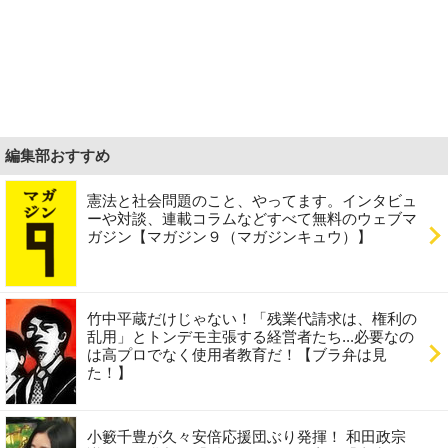
編集部おすすめ
憲法と社会問題のこと、やってます。インタビュ
ーや対談、連載コラムなどすべて無料のウェブマ
ガジン【マガジン９（マガジンキュウ）】
竹中平蔵だけじゃない！「残業代請求は、権利の
乱用」とトンデモ主張する経営者たち...必要なの
は高プロでなく使用者教育だ！【ブラ弁は見
た！】
小籔千豊が久々安倍応援団ぶり発揮！ 和田政宗