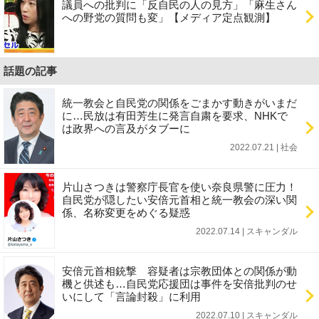
議員への批判に「反自民の人の見方」「麻生さん
への野党の質問も変」【メディア定点観測】
話題の記事
統一教会と自民党の関係をごまかす動きがいまだ
に…民放は有田芳生に発言自粛を要求、NHKで
は政界への言及がタブーに
2022.07.21 | 社会
片山さつきは警察庁長官を使い奈良県警に圧力！
自民党が隠したい安倍元首相と統一教会の深い関
係、名称変更をめぐる疑惑
2022.07.14 | スキャンダル
安倍元首相銃撃 容疑者は宗教団体との関係が動
機と供述も…自民党応援団は事件を安倍批判のせ
いにして「言論封殺」に利用
2022.07.10 | スキャンダル