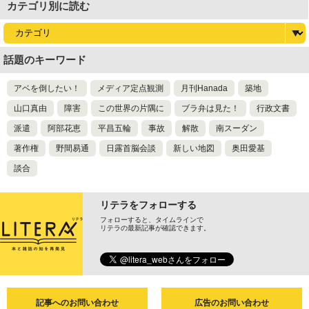
カテゴリ別に読む
話題のキーワード
アベを倒したい！
メディア定点観測
月刊Hanada
築地
山口真由
障害
この世界の片隅に
ブラ弁は見た！
行政文書
派遣
阿部花恵
平昌五輪
事故
解散
南スーダン
著作権
野間易通
日露首脳会談
新しい地図
奥田愛基
談合
リテラをフォローする
フォローすると、タイムラインで
リテラの最新記事が確認できます。
記事へのお問い合わせ
広告のお問い合わせ