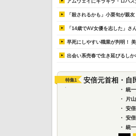
アムウェイにキラキラ・ロハス
「殺されるかも」小栗旬が親友
「14歳でAV女優を志した」さ
早死にしやすい職業が判明！ 
出会い系売春で生き延びるしか
安倍元首相・自
特集
1
・
統一教
・
片山さ
・
安倍元
・
安倍晋
・
統一