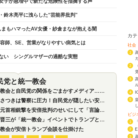
女子が急増中で新たな危険性を指摘する声
・鈴木亮平に洩らした“芸能界批判”
んまもハマったAV女優・紗倉まなが抱える闇
カテ
美容師、SE、営業がなりやすい病気とは
社会
1
ない シングルマザーの過酷な実態
2
3
民党と統一教会
特集
2
会と自民党の関係をごまかすメディア…民放は有田芳生に発言自粛を要求
4
つきは警察に圧力！自民党が隠したい安倍元首相と統一教会の深い関係
5
首相銃撃を安倍批判のせいにして「言論封殺」に利用する自民党応援団
ビジ
三が「統一教会」イベントでトランプと演説！同性婚や夫婦別姓を攻撃
1
教会が安倍トランプ会談を仕掛けた
2
3