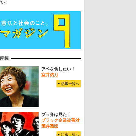
どい！
連載
アベを倒したい！
室井佑月
記事一覧へ
ブラ弁は見た！
ブラック企業被害対
策弁護団
記事一覧へ