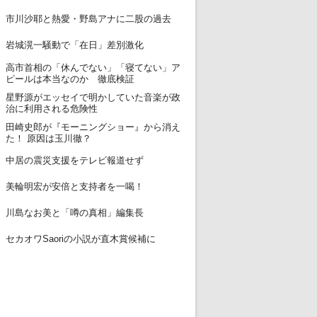
12
市川沙耶と熱愛・野島アナに二股の過去
13
岩城滉一騒動で「在日」差別激化
高市首相の「休んでない」「寝てない」ア
14
ピールは本当なのか 徹底検証
星野源がエッセイで明かしていた音楽が政
15
治に利用される危険性
田崎史郎が『モーニングショー』から消え
16
た！ 原因は玉川徹？
17
中居の震災支援をテレビ報道せず
18
美輪明宏が安倍と支持者を一喝！
19
川島なお美と「噂の真相」編集長
20
セカオワSaoriの小説が直木賞候補に