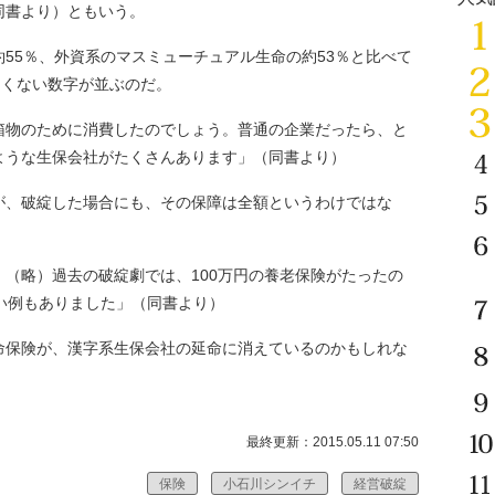
同書より）ともいう。
55％、外資系のマスミューチュアル生命の約53％と比べて
しくない数字が並ぶのだ。
箱物のために消費したのでしょう。普通の企業だったら、と
ような生保会社がたくさんあります」（同書より）
、破綻した場合にも、その保障は全額というわけではな
（略）過去の破綻劇では、100万円の養老保険がたったの
い例もありました」（同書より）
保険が、漢字系生保会社の延命に消えているのかもしれな
最終更新：2015.05.11 07:50
保険
小石川シンイチ
経営破綻