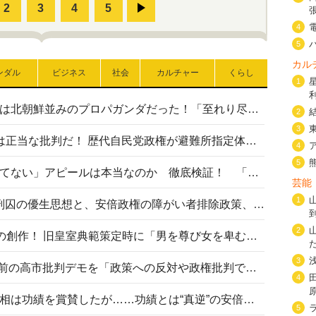
4
5
カル
ンダル
ビジネス
社会
カルチャー
くらし
1
高市首相の熊本地震避難所視察は北朝鮮並みのプロパガンダだった！「至れり尽くせり」の選ばれた避難所の一方で実態は…
2
3
〈#ミサイルよりクーラーを〉は正当な批判だ！ 歴代自民党政権が避難所指定体育館へのエアコン設置を遅らせてきた客観的事実
4
5
高市首相の「休んでない」「寝てない」アピールは本当なのか 徹底検証！ 「資料読み込み」「アイロンがけ」も矛盾だらけ…
芸能
1
相模原事件から10年──植松死刑囚の優生思想と、安倍政権の障がい者排除政策、右派勢力の差別主義との関係を改めて問う
2
“男系男子の皇位継承”は明治期の創作！ 旧皇室典範策定時に「男を尊び女を卑むの慣習、人民の脳髄」とトンデモ論で女性天皇を否定
3
山里亮太が『DayDay.』で国会前の高市批判デモを「政策への反対や政権批判でない」と捻じ曲げ解説 デモ参加者から批判殺到
4
安倍晋三元首相の命日で高市首相は功績を賞賛したが……功績とは“真逆”の安倍元首相のトンデモ発言を振り返る
5