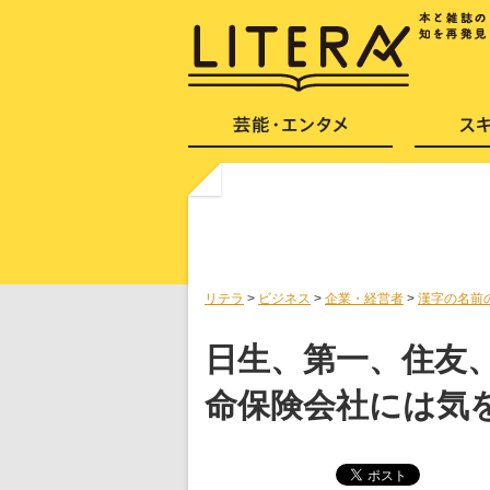
リテラ
>
ビジネス
>
企業・経営者
>
漢字の名前
日生、第一、住友
命保険会社には気を