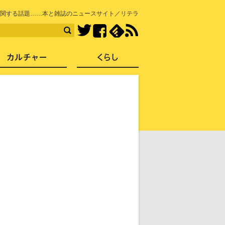
知を再発見
)に関する話題……本と雑誌のニュースサイト／リテラ
Facebook
feedly
RSS
Twitter
ス
社会
カルチャー
くらし