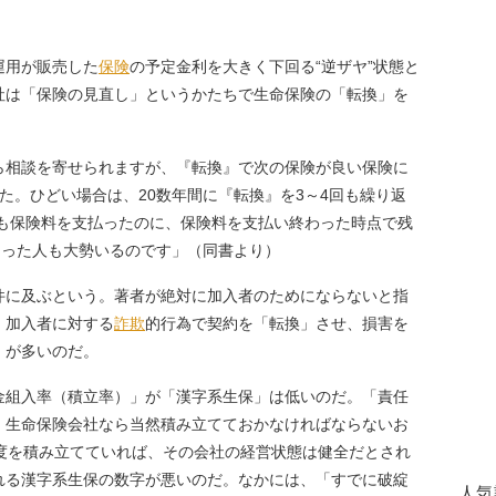
運用が販売した
保険
の予定金利を大きく下回る“逆ザヤ”状態と
社は「保険の見直し」というかたちで生命保険の「転換」を
ら相談を寄せられますが、『転換』で次の保険が良い保険に
た。ひどい場合は、20数年間に『転換』を3～4回も繰り返
上も保険料を支払ったのに、保険料を支払い終わった時点で残
まった人も大勢いるのです」（同書より）
9万件に及ぶという。著者が絶対に加入者のためにならないと指
、加入者に対する
詐欺
的行為で契約を「転換」させ、損害を
」が多いのだ。
組入率（積立率）」が「漢字系生保」は低いのだ。「責任
、生命保険会社なら当然積み立てておかなければならないお
程度を積み立てていれば、その会社の経営状態は健全だとされ
れる漢字系生保の数字が悪いのだ。なかには、「すでに破綻
人気