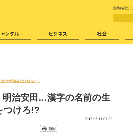
LITERA／リテラ 本と雑誌の
企業(会社
芸能・エンタメ
スキャンダル
ビジネ
の生命保険会社は危ない!?
、明治安田…漢字の名前の生
つけろ!?
2015.05.11 07:39
印刷