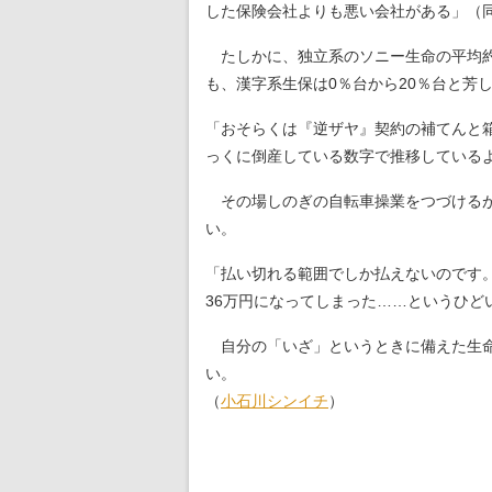
した保険会社よりも悪い会社がある」（
たしかに、独立系のソニー生命の平均約
も、漢字系生保は0％台から20％台と芳
「おそらくは『逆ザヤ』契約の補てんと
っくに倒産している数字で推移している
その場しのぎの自転車操業をつづけるが
い。
「払い切れる範囲でしか払えないのです。
36万円になってしまった……というひど
自分の「いざ」というときに備えた生命
い。
（
小石川シンイチ
）