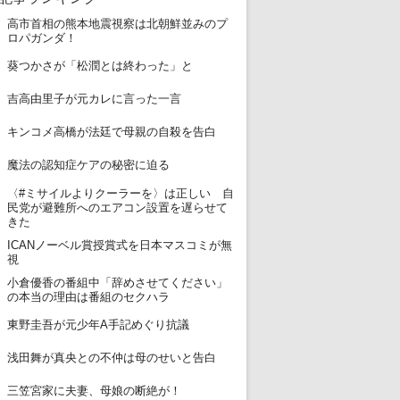
高市首相の熊本地震視察は北朝鮮並みのプ
1
ロパガンダ！
2
葵つかさが「松潤とは終わった」と
3
吉高由里子が元カレに言った一言
4
キンコメ高橋が法廷で母親の自殺を告白
5
魔法の認知症ケアの秘密に迫る
〈#ミサイルよりクーラーを〉は正しい 自
6
民党が避難所へのエアコン設置を遅らせて
きた
ICANノーベル賞授賞式を日本マスコミが無
7
視
小倉優香の番組中「辞めさせてください」
8
の本当の理由は番組のセクハラ
9
東野圭吾が元少年A手記めぐり抗議
10
浅田舞が真央との不仲は母のせいと告白
11
三笠宮家に夫妻、母娘の断絶が！