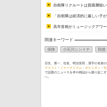
関連キーワード
保険
小石川シンイチ
戦後
日生、第一、住友、明治安田…漢字の名前の
マスコミ
・
ジャーナリズム
・
オピニオン
・
社
で話題のニュースを本や雑誌から掘り起こす
へ。