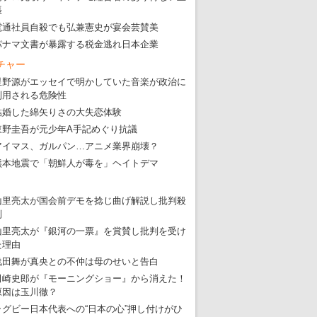
張
電通社員自殺でも弘兼憲史が宴会芸賛美
パナマ文書が暴露する税金逃れ日本企業
チャー
星野源がエッセイで明かしていた音楽が政治に
利用される危険性
結婚した綿矢りさの大失恋体験
東野圭吾が元少年A手記めぐり抗議
アイマス、ガルパン…アニメ業界崩壊？
熊本地震で「朝鮮人が毒を」ヘイトデマ
山里亮太が国会前デモを捻じ曲げ解説し批判殺
到
山里亮太が『銀河の一票』を賞賛し批判を受け
た理由
浅田舞が真央との不仲は母のせいと告白
田崎史郎が『モーニングショー』から消えた！
原因は玉川徹？
ラグビー日本代表への“日本の心”押し付けがひ