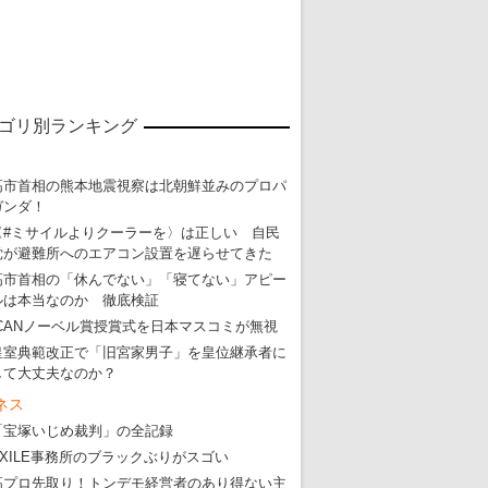
ゴリ別ランキング
高市首相の熊本地震視察は北朝鮮並みのプロパ
ガンダ！
〈#ミサイルよりクーラーを〉は正しい 自民
党が避難所へのエアコン設置を遅らせてきた
高市首相の「休んでない」「寝てない」アピー
東京五輪強行開催特別企画 大ウソだら
ルは本当なのか 徹底検証
・
五輪入場行進にすぎやまこういちの曲、杉田水脈のLGB
ICANノーベル賞授賞式を日本マスコミが無視
皇室典範改正で「旧宮家男子」を皇位継承者に
・
大ウソだらけの東京五輪！ 安倍・菅・森はどんな嘘を
して大丈夫なのか？
・
五輪サッカー・久保建英が南アの陽性者に「僕らに損ではない」
ネス
・
五輪関係者が入国当日、築地を散歩！
「宝塚いじめ裁判」の全記録
・
五輪でIOCラウンジ以外にVIPルーム、広告代理店は物品購入
EXILE事務所のブラックぶりがスゴい
高プロ先取り！トンデモ経営者のあり得ない主