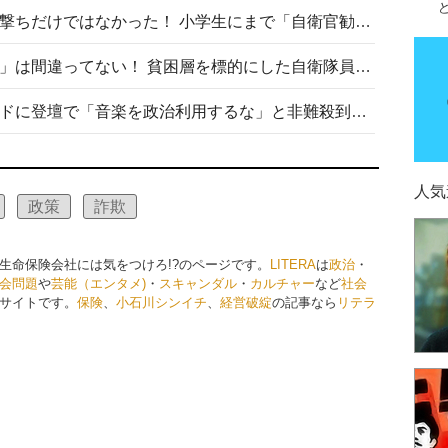
自衛隊リクルートは貧困層狙い撃ちだけではなかった！ 小学生にまで「自衛官勧誘」目的のパンフレット作成
「自衛隊は経済的に厳しい子が」は間違ってない！ 貧困層を標的にした自衛隊員募集、やす子、山上被告も…日本でも進む“経済的徴兵制”
高市首相がミュージックアワードに登壇で「音楽を政治利用するな」と非難殺到！ MAJの国策的本質を批判する声も
人気
政策
詐欺
生命保険会社には気をつけろ!?のページです。
LITERA
は
政治
・
会問題
や
芸能（エンタメ)
・
スキャンダル
・
カルチャー
など
社会
サイトです。
保険
、
小石川シンイチ
、
経営破綻
の記事なら
リテラ