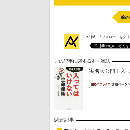
前の
「いいね!」「フォロー」をク
この記事に関する本・雑誌
実名大公開！入
関連記事