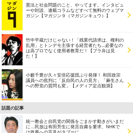
憲法と社会問題のこと、やってます。インタビュ
ーや対談、連載コラムなどすべて無料のウェブマ
ガジン【マガジン９（マガジンキュウ）】
竹中平蔵だけじゃない！「残業代請求は、権利の
乱用」とトンデモ主張する経営者たち...必要なの
は高プロでなく使用者教育だ！【ブラ弁は見
た！】
小籔千豊が久々安倍応援団ぶり発揮！ 和田政宗
議員への批判に「反自民の人の見方」「麻生さん
への野党の質問も変」【メディア定点観測】
話題の記事
統一教会と自民党の関係をごまかす動きがいまだ
に…民放は有田芳生に発言自粛を要求、NHKで
は政界への言及がタブーに