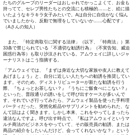
たちのグループのリーダーはおしゃれでかっこよくて、お金も
持ってて、セレブ男性たちとの交流にも積極的……と、絵に描
いたようなキラキラ女子みたいで。Aは自分に自信がなく悩ん
でいましたから、反動で無理をしていないか……心配です」
（Aさんの知人）
また、「特定商取引に関する法律」（以下、「特商法」）第
33条で禁じられている「不適切な勧誘行為」（不実告知、威迫
困惑行為等）も取り沙汰されている。アムウェイに詳しいジャ
ーナリストはこう指摘する。
「アムウェイでは、『まずは身近な大切な家族や友人に教えて
あげましょう』と、自分に近しい人たちへの勧誘を推奨してい
ます。そのため、ディストリビューターが新たな勧誘を行う
際、『ちょっとお茶しない？』『うちにご飯食べにこない？』
といった、普段通りの誘いをして呼び出すケースが多いんで
す。それでいざ行ってみたら、アムウェイ製品を使った手料理
パーティだった、突然化粧品やサプリメントを勧められた、な
んて話はよく聞きます。しかし本来、これをやってしまったら
違法なんですよ。呼び出す時点で、『私はアムウェイというマ
ルチ商法のビジネスをやっていて、その販売員の勧誘、または
商品の紹介をしたいんだけど、会ってくれないかな？』という