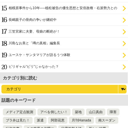
相模原事件から10年──植松被告の優生思想と安倍政権・右派勢力との
関係
長嶋親子の骨肉の争いが継続中
三笠宮家に夫妻、母娘の断絶が！
川島なお美と「噂の真相」編集長
ユースケ・サンタマリアが語るうつ体験
ビリギャル“ビリ”じゃなかった？
カテゴリ別に読む
話題のキーワード
メディア定点観測
アベを倒したい！
築地
山口真由
障害
ブラ弁は見た！
派遣
阿部花恵
月刊Hanada
南スーダン