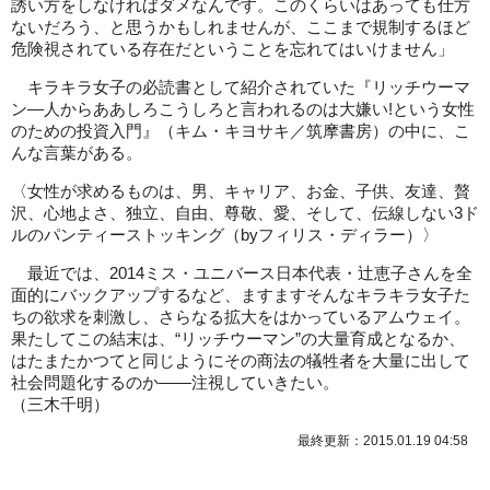
誘い方をしなければダメなんです。このくらいはあっても仕方
ないだろう、と思うかもしれませんが、ここまで規制するほど
危険視されている存在だということを忘れてはいけません」
キラキラ女子の必読書として紹介されていた『リッチウーマ
ン―人からああしろこうしろと言われるのは大嫌い!という女性
のための投資入門』（キム・キヨサキ／筑摩書房）の中に、こ
んな言葉がある。
〈女性が求めるものは、男、キャリア、お金、子供、友達、贅
沢、心地よさ、独立、自由、尊敬、愛、そして、伝線しない3ド
ルのパンティーストッキング（byフィリス・ディラー）〉
最近では、2014ミス・ユニバース日本代表・辻恵子さんを全
面的にバックアップするなど、ますますそんなキラキラ女子た
ちの欲求を刺激し、さらなる拡大をはかっているアムウェイ。
果たしてこの結末は、“リッチウーマン”の大量育成となるか、
はたまたかつてと同じようにその商法の犠牲者を大量に出して
社会問題化するのか――注視していきたい。
（三木千明）
最終更新：2015.01.19 04:58