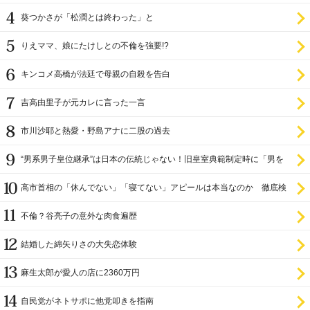
設置を遅らせてきた
葵つかさが「松潤とは終わった」と
りえママ、娘にたけしとの不倫を強要!?
キンコメ高橋が法廷で母親の自殺を告白
吉高由里子が元カレに言った一言
市川沙耶と熱愛・野島アナに二股の過去
“男系男子皇位継承”は日本の伝統じゃない！旧皇室典範制定時に「男を
尊び女を卑む」と
高市首相の「休んでない」「寝てない」アピールは本当なのか 徹底検
証
不倫？谷亮子の意外な肉食遍歴
結婚した綿矢りさの大失恋体験
麻生太郎が愛人の店に2360万円
自民党がネトサポに他党叩きを指南