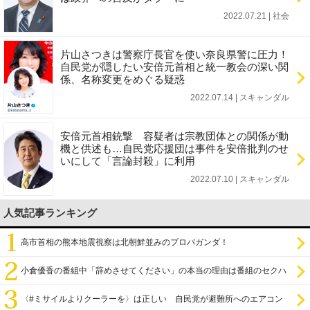
2022.07.21 | 社会
片山さつきは警察庁長官を使い奈良県警に圧力！
自民党が隠したい安倍元首相と統一教会の深い関
係、名称変更をめぐる疑惑
2022.07.14 | スキャンダル
安倍元首相銃撃 容疑者は宗教団体との関係が動
機と供述も…自民党応援団は事件を安倍批判のせ
いにして「言論封殺」に利用
2022.07.10 | スキャンダル
人気記事ランキング
高市首相の熊本地震視察は北朝鮮並みのプロパガンダ！
小倉優香の番組中「辞めさせてください」の本当の理由は番組のセクハ
ラ
〈#ミサイルよりクーラーを〉は正しい 自民党が避難所へのエアコン