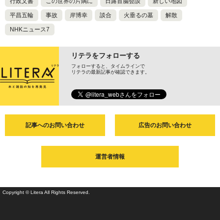
行政文書
この世界の片隅に
日露首脳会談
新しい地図
平昌五輪
事故
岸博幸
談合
火垂るの墓
解散
NHKニュース7
リテラをフォローする
フォローすると、タイムラインで
リテラの最新記事が確認できます。
記事へのお問い合わせ
広告のお問い合わせ
運営者情報
Copyright © Litera All Rights Reserved.