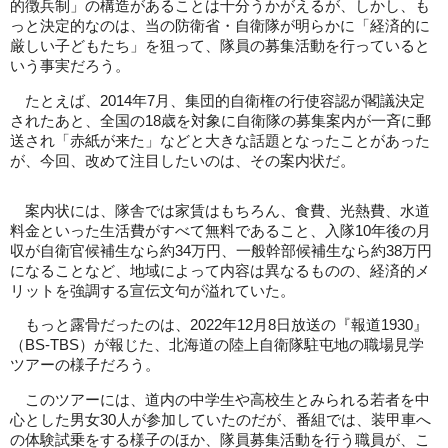
的徴兵制」の構造があることは十分うかがえるが、しかし、も
っと決定的なのは、当の防衛省・自衛隊が明らかに「経済的に
厳しい子どもたち」を狙って、隊員の募集活動を行っていると
いう事実だろう。
たとえば、2014年7月、集団的自衛権の行使容認が閣議決定
されたあと、全国の18歳を対象に自衛隊の募集案内が一斉に郵
送され「赤紙が来た」などと大きな話題となったことがあった
が、今回、改めて注目したいのは、その案内状だ。
案内状には、隊舎では家賃はもちろん、食費、光熱費、水道
料金といった生活費がすべて無料であること、入隊10年後の月
収が自衛官候補生なら約34万円、一般幹部候補生なら約38万円
になることなど、地域によって内容は異なるものの、経済的メ
リットを強調する宣伝文句が溢れていた。
もっと露骨だったのは、2022年12月8日放送の『報道1930』
（BS-TBS）が報じた、北海道の陸上自衛隊駐屯地の職場見学
ツアーの様子だろう。
このツアーには、道内の中学生や高校生とみられる若者を中
心とした男女30人が参加していたのだが、番組では、装甲車へ
の体験試乗をする様子のほか、隊員募集活動を行う職員が、こ