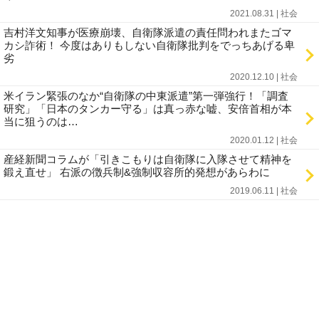
2021.08.31 | 社会
吉村洋文知事が医療崩壊、自衛隊派遣の責任問われまたゴマ
カシ詐術！ 今度はありもしない自衛隊批判をでっちあげる卑
劣
2020.12.10 | 社会
米イラン緊張のなか“自衛隊の中東派遣”第一弾強行！「調査
研究」「日本のタンカー守る」は真っ赤な嘘、安倍首相が本
当に狙うのは…
2020.01.12 | 社会
産経新聞コラムが「引きこもりは自衛隊に入隊させて精神を
鍛え直せ」 右派の徴兵制&強制収容所的発想があらわに
2019.06.11 | 社会