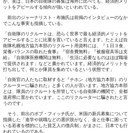
が、実は、日本の自衛隊の募集は海外に比べても、経済的メリ
ットをアピールする傾向が強いといわれている。
前出のジャーナリスト・布施氏は前掲のインタビューのなか
でこんな事実も指摘している。
「自衛隊のリクルートは、恐らく世界で最も経済的メリットを
アピールすることに比重を置いていると言えます。たとえば自
衛隊札幌地方協力本部のリクルート用資料には、『１日３食、
栄養バランスの取れた食事』『宿舎費無料』『被服寝具等は支
給』『自衛隊医療機関は無料」「生活に必要なものはほぼ職場
で提供されます」などと書かれています。経済的なメリットを
打ち出して、何とか隊員を集めているという状態です」
「自衛官の人たちに取材すると『チホン（地方協力本部）のリ
クルーターに騙された』と多くの人が言います。地方協力本部
とは、隊員のリクルートを所管している自衛隊の機関で、全都
道府県に置かれています。ここのリクルーターに騙されたと言
うのです」
そう、前出のボブ・フィッチ氏が、米国の新兵募集について
指摘した「進学や就職などの選択肢がなく、金と仕事に困って
いる若者を標的にした貧乏人の徴兵制」がまさに、日本でも行
われているのである。