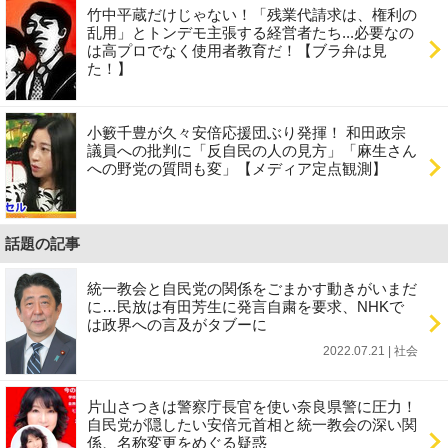
竹中平蔵だけじゃない！「残業代請求は、権利の
乱用」とトンデモ主張する経営者たち...必要なの
は高プロでなく使用者教育だ！【ブラ弁は見
た！】
小籔千豊が久々安倍応援団ぶり発揮！ 和田政宗
議員への批判に「反自民の人の見方」「麻生さん
への野党の質問も変」【メディア定点観測】
話題の記事
統一教会と自民党の関係をごまかす動きがいまだ
に…民放は有田芳生に発言自粛を要求、NHKで
は政界への言及がタブーに
2022.07.21 | 社会
片山さつきは警察庁長官を使い奈良県警に圧力！
自民党が隠したい安倍元首相と統一教会の深い関
係、名称変更をめぐる疑惑