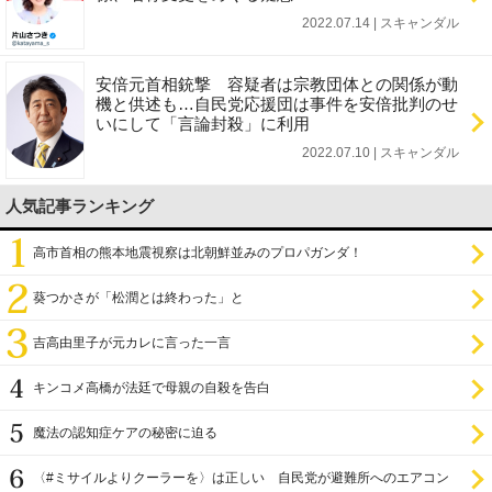
2022.07.14 | スキャンダル
安倍元首相銃撃 容疑者は宗教団体との関係が動
機と供述も…自民党応援団は事件を安倍批判のせ
いにして「言論封殺」に利用
2022.07.10 | スキャンダル
人気記事ランキング
高市首相の熊本地震視察は北朝鮮並みのプロパガンダ！
葵つかさが「松潤とは終わった」と
吉高由里子が元カレに言った一言
キンコメ高橋が法廷で母親の自殺を告白
魔法の認知症ケアの秘密に迫る
〈#ミサイルよりクーラーを〉は正しい 自民党が避難所へのエアコン