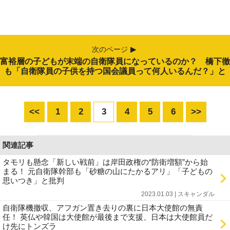
次のページ
富裕層の子どもが末端の自衛隊員になっているのか？ 橋下徹
も「自衛隊員の子供を持つ国会議員って何人いるんだ？」と
<<
1
2
3
4
5
6
>>
関連記事
タモリも懸念「新しい戦前」は岸田政権の“防衛増額”から始
まる！ 元自衛隊幹部も「砂糖の山にたかるアリ」「子どもの
思いつき」と批判
2023.01.03 | スキャンダル
自衛隊機撤収、アフガン置き去りの裏に日本大使館の無責
任！ 英仏や韓国は大使館が最後まで支援、日本は大使館員だ
け先にトンズラ