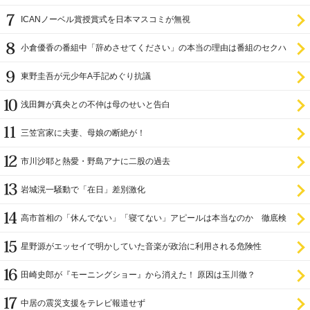
設置を遅らせてきた
ICANノーベル賞授賞式を日本マスコミが無視
小倉優香の番組中「辞めさせてください」の本当の理由は番組のセクハ
ラ
東野圭吾が元少年A手記めぐり抗議
浅田舞が真央との不仲は母のせいと告白
三笠宮家に夫妻、母娘の断絶が！
市川沙耶と熱愛・野島アナに二股の過去
岩城滉一騒動で「在日」差別激化
高市首相の「休んでない」「寝てない」アピールは本当なのか 徹底検
証
星野源がエッセイで明かしていた音楽が政治に利用される危険性
田崎史郎が『モーニングショー』から消えた！ 原因は玉川徹？
中居の震災支援をテレビ報道せず