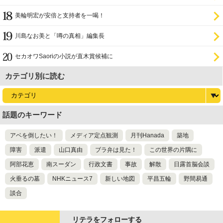
美輪明宏が安倍と支持者を一喝！
川島なお美と「噂の真相」編集長
セカオワSaoriの小説が直木賞候補に
カテゴリ別に読む
話題のキーワード
アベを倒したい！
メディア定点観測
月刊Hanada
築地
障害
派遣
山口真由
ブラ弁は見た！
この世界の片隅に
阿部花恵
南スーダン
行政文書
事故
解散
日露首脳会談
火垂るの墓
NHKニュース7
新しい地図
平昌五輪
野間易通
談合
リテラをフォローする