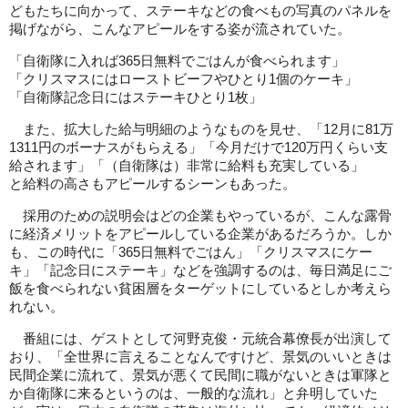
どもたちに向かって、ステーキなどの食べもの写真のパネルを
掲げながら、こんなアピールをする姿が流されていた。
「自衛隊に入れば365日無料でごはんが食べられます」
「クリスマスにはローストビーフやひとり1個のケーキ」
「自衛隊記念日にはステーキひとり1枚」
また、拡大した給与明細のようなものを見せ、「12月に81万
1311円のボーナスがもらえる」「今月だけで120万円くらい支
給されます」「（自衛隊は）非常に給料も充実している」
と給料の高さもアピールするシーンもあった。
採用のための説明会はどの企業もやっているが、こんな露骨
に経済メリットをアピールしている企業があるだろうか。しか
も、この時代に「365日無料でごはん」「クリスマスにケー
キ」「記念日にステーキ」などを強調するのは、毎日満足にご
飯を食べられない貧困層をターゲットにしているとしか考えら
れない。
番組には、ゲストとして河野克俊・元統合幕僚長が出演して
おり、「全世界に言えることなんですけど、景気のいいときは
民間企業に流れて、景気が悪くて民間に職がないときは軍隊と
か自衛隊に来るというのは、一般的な流れ」と弁明していた