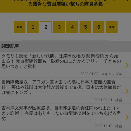
る露骨な貧困層狙い撃ちの隊員募集
<<
1
2
3
4
5
6
>>
関連記事
タモリも懸念「新しい戦前」は岸田政権の“防衛増額”から始
まる！ 元自衛隊幹部も「砂糖の山にたかるアリ」「子どもの
思いつき」と批判
2023.01.03 | スキャンダル
自衛隊機撤収、アフガン置き去りの裏に日本大使館の無責
任！ 英仏や韓国は大使館が最後まで支援、日本は大使館員だ
け先にトンズラ
2021.08.31 | 社会
吉村洋文知事が医療崩壊、自衛隊派遣の責任問われまたゴマ
カシ詐術！ 今度はありもしない自衛隊批判をでっちあげる卑
劣
2020.12.10 | 社会