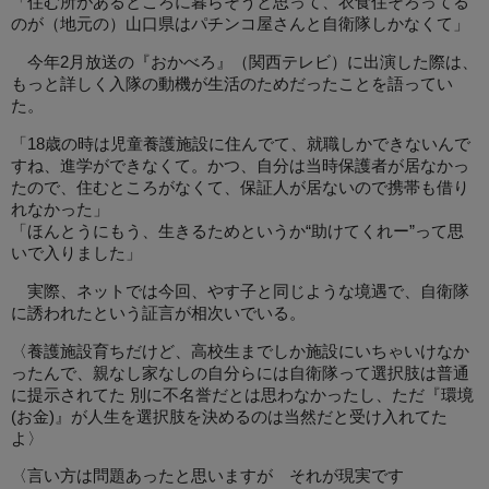
「住む所があるところに暮らそうと思って、衣食住そろってる
のが（地元の）山口県はパチンコ屋さんと自衛隊しかなくて」
今年2月放送の『おかべろ』（関西テレビ）に出演した際は、
もっと詳しく入隊の動機が生活のためだったことを語ってい
た。
「18歳の時は児童養護施設に住んでて、就職しかできないんで
すね、進学ができなくて。かつ、自分は当時保護者が居なかっ
たので、住むところがなくて、保証人が居ないので携帯も借り
れなかった」
「ほんとうにもう、生きるためというか“助けてくれー”って思
いで入りました」
実際、ネットでは今回、やす子と同じような境遇で、自衛隊
に誘われたという証言が相次いでいる。
〈養護施設育ちだけど、高校生までしか施設にいちゃいけなか
ったんで、親なし家なしの自分らには自衛隊って選択肢は普通
に提示されてた 別に不名誉だとは思わなかったし、ただ『環境
(お金)』が人生を選択肢を決めるのは当然だと受け入れてた
よ〉
〈言い方は問題あったと思いますが それが現実です