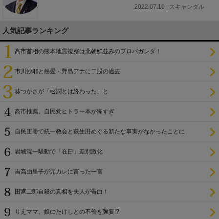
2022.07.10 | スキャンダル
人気記事ランキング
高市首相の熊本地震視察は北朝鮮並みのプロパガンダ！
市川沙耶と熱愛・野島アナに二股の過去
葵つかさが「松潤とは終わった」と
高市推薦、自民党ヒトラー本が怖すぎ
自民圧勝で統一教会と萩生田めぐる新たな事実がなかったことに
岩城滉一騒動で「在日」差別激化
吉高由里子が元カレに言った一言
田宮二郎自殺の真相を夫人が告白！
りえママ、娘にたけしとの不倫を強要!?