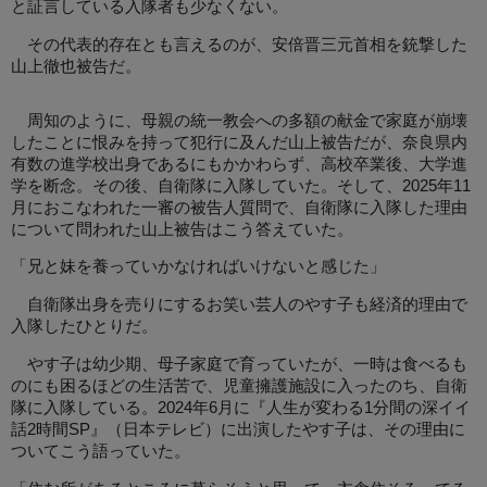
と証言している入隊者も少なくない。
その代表的存在とも言えるのが、安倍晋三元首相を銃撃した
山上徹也被告だ。
周知のように、母親の統一教会への多額の献金で家庭が崩壊
したことに恨みを持って犯行に及んだ山上被告だが、奈良県内
有数の進学校出身であるにもかかわらず、高校卒業後、大学進
学を断念。その後、自衛隊に入隊していた。そして、2025年11
月におこなわれた一審の被告人質問で、自衛隊に入隊した理由
について問われた山上被告はこう答えていた。
「兄と妹を養っていかなければいけないと感じた」
自衛隊出身を売りにするお笑い芸人のやす子も経済的理由で
入隊したひとりだ。
やす子は幼少期、母子家庭で育っていたが、一時は食べるも
のにも困るほどの生活苦で、児童擁護施設に入ったのち、自衛
隊に入隊している。2024年6月に『人生が変わる1分間の深イイ
話2時間SP』（日本テレビ）に出演したやす子は、その理由に
ついてこう語っていた。