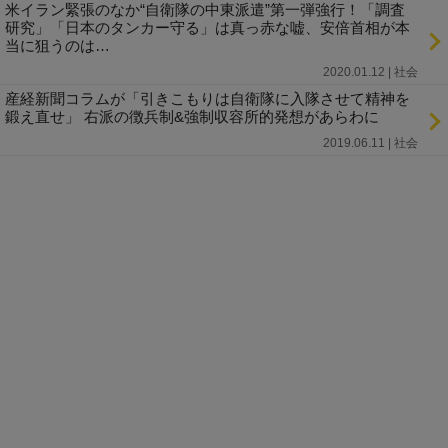
米イラン緊張のなか“自衛隊の中東派遣”第一弾強行！「調査
研究」「日本のタンカー守る」は真っ赤な嘘、安倍首相が本
当に狙うのは…
2020.01.12 | 社会
産経新聞コラムが「引きこもりは自衛隊に入隊させて精神を
鍛え直せ」 右派の徴兵制&強制収容所的発想があらわに
2019.06.11 | 社会