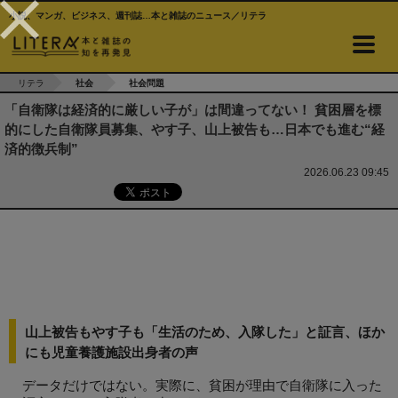
小説、マンガ、ビジネス、週刊誌…本と雑誌のニュース／リテラ
リテラ
社会
社会問題
「自衛隊は経済的に厳しい子が」は間違ってない！ 貧困層を標
的にした自衛隊員募集、やす子、山上被告も…日本でも進む“経
済的徴兵制”
2026.06.23 09:45
山上被告もやす子も「生活のため、入隊した」と証言、ほか
にも児童養護施設出身者の声
データだけではない。実際に、貧困が理由で自衛隊に入った