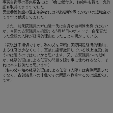
事実自衛隊の募集広告には 3食ご飯付き、お給料も貰え 免許
証も取得できますでした
児童養護施設の退去年齢者には2期満期除隊でかなりの退職金が
でますと勧誘してました〉
また、前衆院議員の米山隆一氏は自身が自衛隊出身ではない
が、今回の古賀議員を擁護する6月16日のポストで、自衛官だ
った父親の入隊が経済的理由だったことを明かしている。
〈表現は不適切ですが、私の父を筆頭に実際問題経済的理由に
よる任官は少なくなく、直後に謝罪撤回している以上過度に論
うのは違うのではないかと思います。又、古賀議員への批判
が、経済的理由による任官の問題を隠す事に使われるなら、そ
れは本末転倒だと思います〉
〈私の父を始め経済的理由による任官（入隊）は実際問題少な
くなく、古賀議員への非難でその問題を糊塗するのは誤魔化し
です〉