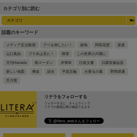
カテゴリ別に読む
話題のキーワード
メディア定点観測
アベを倒したい！
築地
阿部花恵
派遣
山口真由
ブラ弁は見た！
障害
この世界の片隅に
月刊Hanada
南スーダン
岸博幸
行政文書
日露首脳会談
新しい地図
事故
談合
平昌五輪
火垂るの墓
野間易通
芥川賞
リテラをフォローする
フォローすると、タイムラインで
リテラの最新記事が確認できます。