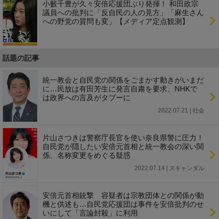
小籔千豊が久々安倍応援団ぶり発揮！ 和田政宗
議員への批判に「反自民の人の見方」「麻生さん
への野党の質問も変」【メディア定点観測】
話題の記事
統一教会と自民党の関係をごまかす動きがいまだ
に…民放は有田芳生に発言自粛を要求、NHKで
は政界への言及がタブーに
2022.07.21 | 社会
片山さつきは警察庁長官を使い奈良県警に圧力！
自民党が隠したい安倍元首相と統一教会の深い関
係、名称変更をめぐる疑惑
2022.07.14 | スキャンダル
安倍元首相銃撃 容疑者は宗教団体との関係が動
機と供述も…自民党応援団は事件を安倍批判のせ
いにして「言論封殺」に利用