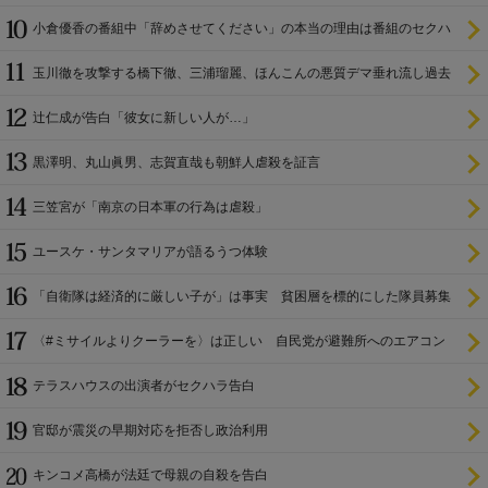
小倉優香の番組中「辞めさせてください」の本当の理由は番組のセクハ
ラ
玉川徹を攻撃する橋下徹、三浦瑠麗、ほんこんの悪質デマ垂れ流し過去
辻仁成が告白「彼女に新しい人が…」
黒澤明、丸山眞男、志賀直哉も朝鮮人虐殺を証言
三笠宮が「南京の日本軍の行為は虐殺」
ユースケ・サンタマリアが語るうつ体験
「自衛隊は経済的に厳しい子が」は事実 貧困層を標的にした隊員募集
〈#ミサイルよりクーラーを〉は正しい 自民党が避難所へのエアコン
設置を遅らせてきた
テラスハウスの出演者がセクハラ告白
官邸が震災の早期対応を拒否し政治利用
キンコメ高橋が法廷で母親の自殺を告白