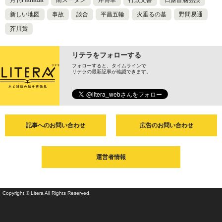
月刊Hanada
南スーダン
岸博幸
行政文書
日露首脳会談
新しい地図
事故
談合
平昌五輪
火垂るの墓
野間易通
芥川賞
リテラをフォローする
フォローすると、タイムラインで
リテラの最新記事が確認できます。
記事へのお問い合わせ
広告のお問い合わせ
運営者情報
Copyright © Litera All Rights Reserved.