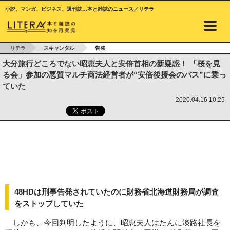
小説、マンガ、ビジネス、週刊誌…本と雑誌のニュース／リテラ
リテラ
スキャンダル
告発
大分旅行どころでない昭恵夫人と安倍首相の新疑惑！ 「桜を見
る会」参加の悪質マルチ商法経営者が“安倍後援会のバス”に乗っ
ていた
2020.04.16 10:25
48HDは刑事告発されていたのに財務省北海道財務局が調査
をストップしていた
しかも、今回判明したように、昭恵夫人はたんに淡路社長を