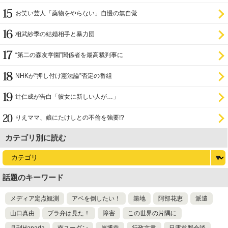
お笑い芸人「薬物をやらない」自慢の無自覚
相武紗季の結婚相手と暴力団
“第二の森友学園”関係者を最高裁判事に
NHKが“押し付け憲法論”否定の番組
辻仁成が告白「彼女に新しい人が…」
りえママ、娘にたけしとの不倫を強要!?
カテゴリ別に読む
話題のキーワード
メディア定点観測
アベを倒したい！
築地
阿部花恵
派遣
山口真由
ブラ弁は見た！
障害
この世界の片隅に