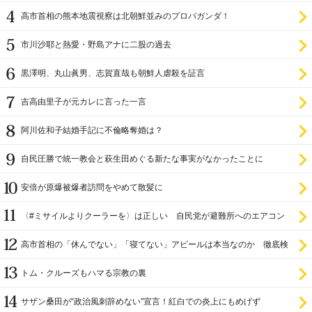
高市首相の熊本地震視察は北朝鮮並みのプロパガンダ！
市川沙耶と熱愛・野島アナに二股の過去
黒澤明、丸山眞男、志賀直哉も朝鮮人虐殺を証言
吉高由里子が元カレに言った一言
阿川佐和子結婚手記に不倫略奪婚は？
自民圧勝で統一教会と萩生田めぐる新たな事実がなかったことに
安倍が原爆被爆者訪問をやめて散髪に
〈#ミサイルよりクーラーを〉は正しい 自民党が避難所へのエアコン
設置を遅らせてきた
高市首相の「休んでない」「寝てない」アピールは本当なのか 徹底検
証
トム・クルーズもハマる宗教の裏
サザン桑田が“政治風刺辞めない”宣言！紅白での炎上にもめげず