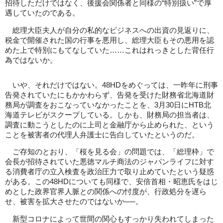
招待しただけではなく、後援会関係者と同様の“特別扱い”で厚
遇していたのである。
総理大臣夫人が自分の私的なビジネスへの出資の見返りに、
税金で開催された国の行事を悪用し、総理大臣もその悪用を認
めた上で特別にもてなしていた……これはれっきとした背任行
為ではないか。
いや、それだけではない。48HDをめぐっては、一昨年に刑事
告発されていたにもかかわらず、告発を受けた財務省北海道財
務局が調査をおこなっていなかったことを、3月30日にHTB北
海道テレビがスクープしている。しかも、財務局の担当者は、
調査に動こうとしたのに上司と金融庁から止められた、という
ことを被害者の代理人弁護士に告白していたというのだ。
ご存知のとおり、「桜を見る会」の問題では、「総理枠」で
会長が招待されていた悪徳マルチ商法のジャパンライフに対す
る消費者庁の立入検査を政治圧力で取り止めていたという疑惑
がある。この48HDについても同様で、安倍首相・昭恵氏をはじ
めとした政界官界人脈との関係への忖度が、行政処分を遅ら
せ、被害を拡大させたのではないか──。
新型コロナによって世間の関心もすっかり失われてしまった