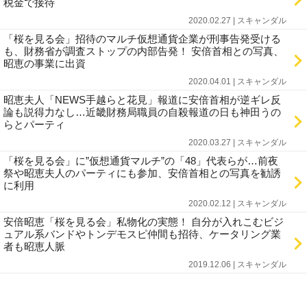
税金で接待
2020.02.27 | スキャンダル
「桜を見る会」招待のマルチ仮想通貨企業が刑事告発受ける
も、財務省が調査ストップの内部告発！ 安倍首相との写真、
昭恵の事業に出資
2020.04.01 | スキャンダル
昭恵夫人「NEWS手越らと花見」報道に安倍首相が逆ギレ反
論も説得力なし…近畿財務局職員の自殺報道の日も神田うの
らとパーティ
2020.03.27 | スキャンダル
「桜を見る会」に”仮想通貨マルチ”の「48」代表らが…前夜
祭や昭恵夫人のパーティにも参加、安倍首相との写真を勧誘
に利用
2020.02.12 | スキャンダル
安倍昭恵「桜を見る会」私物化の実態！ 自分が入れこむビジ
ュアル系バンドやトンデモスピ仲間も招待、ケータリング業
者も昭恵人脈
2019.12.06 | スキャンダル