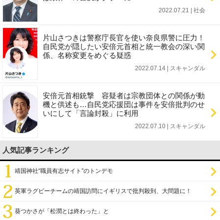
2022.07.21 | 社会
片山さつきは警察庁長官を使い奈良県警に圧力！
自民党が隠したい安倍元首相と統一教会の深い関
係、名称変更をめぐる疑惑
2022.07.14 | スキャンダル
安倍元首相銃撃 容疑者は宗教団体との関係が動
機と供述も…自民党応援団は事件を安倍批判のせ
いにして「言論封殺」に利用
2022.07.10 | スキャンダル
人気記事ランキング
靖国神社“職員有志サイト”のトンデモ
英軍ラグビーチームの靖国訪問にイギリスで批判殺到、大問題に！
葵つかさが「松潤とは終わった」と