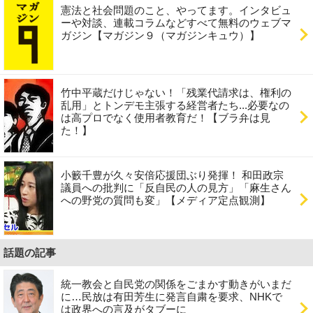
憲法と社会問題のこと、やってます。インタビュ
ーや対談、連載コラムなどすべて無料のウェブマ
ガジン【マガジン９（マガジンキュウ）】
竹中平蔵だけじゃない！「残業代請求は、権利の
乱用」とトンデモ主張する経営者たち...必要なの
は高プロでなく使用者教育だ！【ブラ弁は見
た！】
小籔千豊が久々安倍応援団ぶり発揮！ 和田政宗
議員への批判に「反自民の人の見方」「麻生さん
への野党の質問も変」【メディア定点観測】
話題の記事
統一教会と自民党の関係をごまかす動きがいまだ
に…民放は有田芳生に発言自粛を要求、NHKで
は政界への言及がタブーに