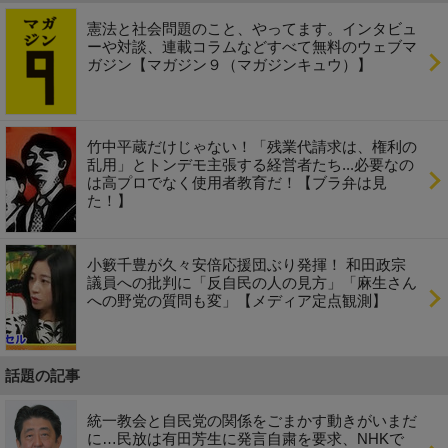
憲法と社会問題のこと、やってます。インタビュ
ーや対談、連載コラムなどすべて無料のウェブマ
ガジン【マガジン９（マガジンキュウ）】
竹中平蔵だけじゃない！「残業代請求は、権利の
乱用」とトンデモ主張する経営者たち...必要なの
は高プロでなく使用者教育だ！【ブラ弁は見
た！】
小籔千豊が久々安倍応援団ぶり発揮！ 和田政宗
議員への批判に「反自民の人の見方」「麻生さん
への野党の質問も変」【メディア定点観測】
話題の記事
統一教会と自民党の関係をごまかす動きがいまだ
に…民放は有田芳生に発言自粛を要求、NHKで