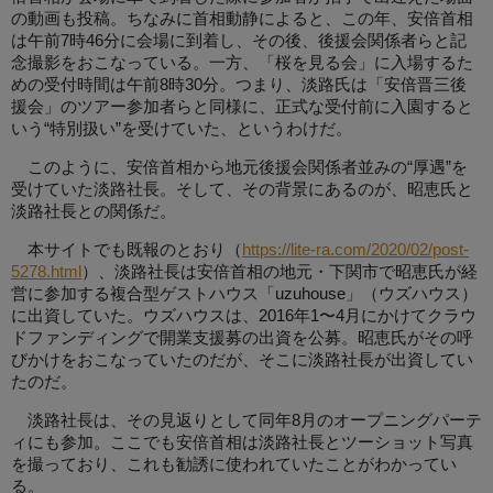
の動画も投稿。ちなみに首相動静によると、この年、安倍首相
は午前7時46分に会場に到着し、その後、後援会関係者らと記
念撮影をおこなっている。一方、「桜を見る会」に入場するた
めの受付時間は午前8時30分。つまり、淡路氏は「安倍晋三後
援会」のツアー参加者らと同様に、正式な受付前に入園すると
いう“特別扱い”を受けていた、というわけだ。
このように、安倍首相から地元後援会関係者並みの“厚遇”を
受けていた淡路社長。そして、その背景にあるのが、昭恵氏と
淡路社長との関係だ。
本サイトでも既報のとおり（
https://lite-ra.com/2020/02/post-
5278.html
）、淡路社長は安倍首相の地元・下関市で昭恵氏が経
営に参加する複合型ゲストハウス「uzuhouse」（ウズハウス）
に出資していた。ウズハウスは、2016年1〜4月にかけてクラウ
ドファンディングで開業支援募の出資を公募。昭恵氏がその呼
びかけをおこなっていたのだが、そこに淡路社長が出資してい
たのだ。
淡路社長は、その見返りとして同年8月のオープニングパーテ
ィにも参加。ここでも安倍首相は淡路社長とツーショット写真
を撮っており、これも勧誘に使われていたことがわかってい
る。