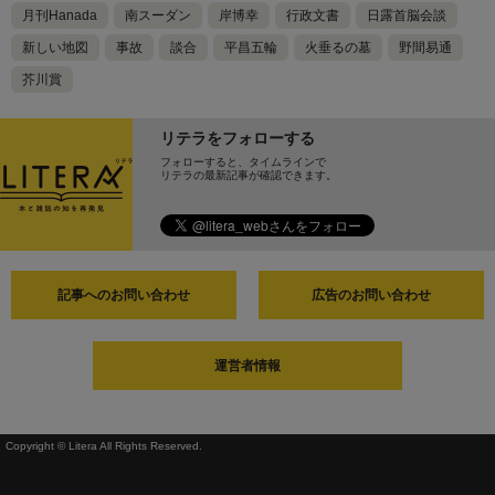
月刊Hanada
南スーダン
岸博幸
行政文書
日露首脳会談
新しい地図
事故
談合
平昌五輪
火垂るの墓
野間易通
芥川賞
リテラをフォローする
フォローすると、タイムラインで
リテラの最新記事が確認できます。
記事へのお問い合わせ
広告のお問い合わせ
運営者情報
Copyright © Litera All Rights Reserved.