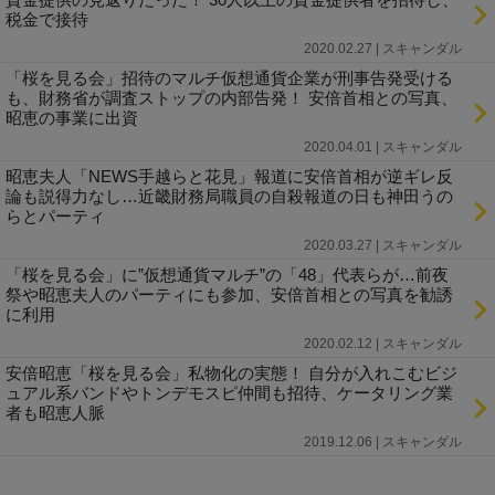
税金で接待
2020.02.27 | スキャンダル
「桜を見る会」招待のマルチ仮想通貨企業が刑事告発受ける
も、財務省が調査ストップの内部告発！ 安倍首相との写真、
昭恵の事業に出資
2020.04.01 | スキャンダル
昭恵夫人「NEWS手越らと花見」報道に安倍首相が逆ギレ反
論も説得力なし…近畿財務局職員の自殺報道の日も神田うの
らとパーティ
2020.03.27 | スキャンダル
「桜を見る会」に”仮想通貨マルチ”の「48」代表らが…前夜
祭や昭恵夫人のパーティにも参加、安倍首相との写真を勧誘
に利用
2020.02.12 | スキャンダル
安倍昭恵「桜を見る会」私物化の実態！ 自分が入れこむビジ
ュアル系バンドやトンデモスピ仲間も招待、ケータリング業
者も昭恵人脈
2019.12.06 | スキャンダル