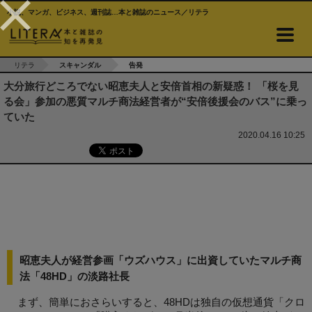
小説、マンガ、ビジネス、週刊誌…本と雑誌のニュース／リテラ
リテラ
スキャンダル
告発
大分旅行どころでない昭恵夫人と安倍首相の新疑惑！ 「桜を見
る会」参加の悪質マルチ商法経営者が“安倍後援会のバス”に乗っ
ていた
2020.04.16 10:25
昭恵夫人が経営参画「ウズハウス」に出資していたマルチ商
法「48HD」の淡路社長
まず、簡単におさらいすると、48HDは独自の仮想通貨「クロ