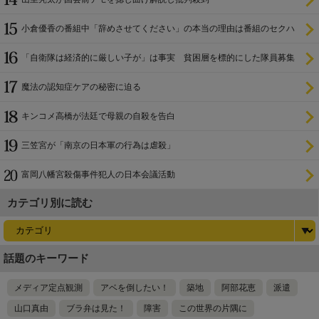
小倉優香の番組中「辞めさせてください」の本当の理由は番組のセクハ
ラ
「自衛隊は経済的に厳しい子が」は事実 貧困層を標的にした隊員募集
魔法の認知症ケアの秘密に迫る
キンコメ高橋が法廷で母親の自殺を告白
三笠宮が「南京の日本軍の行為は虐殺」
富岡八幡宮殺傷事件犯人の日本会議活動
カテゴリ別に読む
話題のキーワード
メディア定点観測
アベを倒したい！
築地
阿部花恵
派遣
山口真由
ブラ弁は見た！
障害
この世界の片隅に