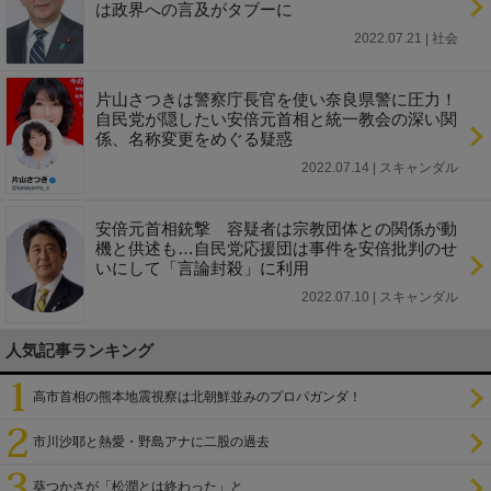
は政界への言及がタブーに
2022.07.21 | 社会
片山さつきは警察庁長官を使い奈良県警に圧力！
自民党が隠したい安倍元首相と統一教会の深い関
係、名称変更をめぐる疑惑
2022.07.14 | スキャンダル
安倍元首相銃撃 容疑者は宗教団体との関係が動
機と供述も…自民党応援団は事件を安倍批判のせ
いにして「言論封殺」に利用
2022.07.10 | スキャンダル
人気記事ランキング
高市首相の熊本地震視察は北朝鮮並みのプロパガンダ！
市川沙耶と熱愛・野島アナに二股の過去
葵つかさが「松潤とは終わった」と