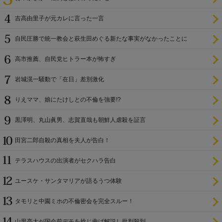
吉高由里子が元カレに言った一言
自民圧勝で統一教会と萩生田めぐる新たな事実がなかったことに
高市推薦、自民党ヒトラー本が怖すぎ
岩城滉一騒動で「在日」差別激化
りえママ、娘にたけしとの不倫を強要!?
黒澤明、丸山眞男、志賀直哉も朝鮮人虐殺を証言
田宮二郎自殺の真相を夫人が告白！
テラスハウスの出演者がセクハラ告白
ユースケ・サンタマリアが語るうつ体験
タモリと中園ミホの不倫密会を完全スルー！
山里亮太が国会前デモを捻じ曲げ解説し批判殺到