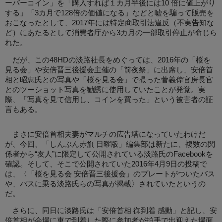
ーバーコイン」を「購入すれば１カ月半後には10 倍に値上がり
する」「3カ月で128倍の価値になる」などと嘘を騙って販売を
おこなったとして、2017年には特定商取引法違反（不実告知な
ど）にあたるとして消費者庁から3カ月の一部取引停止が命じら
れた。
だが、この48HDの淡路社長をめぐっては、2016年の「桜を
見る会」や安倍晋三後援会主催の「前夜祭」に出席し、安倍首
相と昭恵氏との写真や「桜を見る会」で撮った菅義偉官房長官
とのツーショット写真を勧誘に使用していたことが発覚。実
際、「写真を見て信用し、コインを買った」という被害者の証
言もある。
まさに安倍首相夫妻がマルチの広告塔になっていたわけだ
が、今回、「しんぶん赤旗 日曜版」編集部は新たに、複数の関
係者から“友人”に限定して公開されている淡路氏のFacebookを
確認。そして、そこで公開されていた2016年4月9日の投稿で
は、〈「桜を見る会 安倍晋三後援会」のプレートがついたバス
や、バスに乗る淡路氏らの写真が掲載〉されていたというの
だ。
さらに、同日に淡路氏は「安倍首相 御到着 感動」と記し、安
倍首相が会場に車で到着した際に参加者が拍手で出迎えた場面