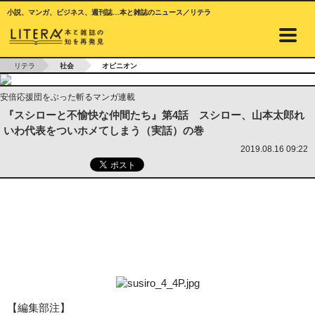
小説、マンガ、ビジネス、週刊誌…本と雑誌のニュース／リテラ
リテラ
社会
オピニオン
安倍応援団をぶった斬るマンガ連載
『スシローと不愉快な仲間たち』第4話 スシロー、山本太郎れ
いわ代表をついホメてしまう（実話）の巻
2019.08.16 09:22
【編集部注】