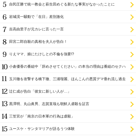
自民圧勝で統一教会と萩生田めぐる新たな事実がなかったことに
岩城滉一騒動で「在日」差別激化
吉高由里子が元カレに言った一言
田宮二郎自殺の真相を夫人が告白！
りえママ、娘にたけしとの不倫を強要!?
小倉優香の番組中「辞めさせてください」の本当の理由は番組のセクハ
ラ
玉川徹を攻撃する橋下徹、三浦瑠麗、ほんこんの悪質デマ垂れ流し過去
辻仁成が告白「彼女に新しい人が…」
黒澤明、丸山眞男、志賀直哉も朝鮮人虐殺を証言
三笠宮が「南京の日本軍の行為は虐殺」
ユースケ・サンタマリアが語るうつ体験