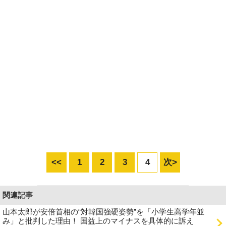
<<
1
2
3
4
次>
関連記事
山本太郎が安倍首相の“対韓国強硬姿勢”を「小学生高学年並
み」と批判した理由！ 国益上のマイナスを具体的に訴え