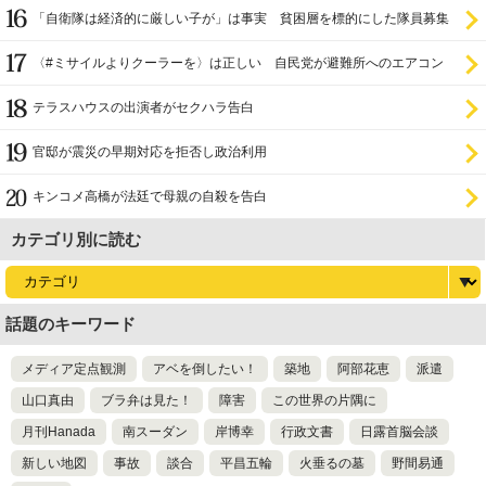
「自衛隊は経済的に厳しい子が」は事実 貧困層を標的にした隊員募集
〈#ミサイルよりクーラーを〉は正しい 自民党が避難所へのエアコン
設置を遅らせてきた
テラスハウスの出演者がセクハラ告白
官邸が震災の早期対応を拒否し政治利用
キンコメ高橋が法廷で母親の自殺を告白
カテゴリ別に読む
話題のキーワード
メディア定点観測
アベを倒したい！
築地
阿部花恵
派遣
山口真由
ブラ弁は見た！
障害
この世界の片隅に
月刊Hanada
南スーダン
岸博幸
行政文書
日露首脳会談
新しい地図
事故
談合
平昌五輪
火垂るの墓
野間易通