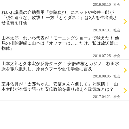
2019.08.10 | 社会
れいわ議員の介助費用「参院負担」にネットや松井一郎が
「税金遣うな」攻撃！ 一方『とくダネ！』は2人を生出演さ
せ意義を評価
2019.07.31 | 社会
山本太郎・れいわ代表が「モーニングショー」で吠えた！ 他
局の排除継続に山本は「オファーはここだけ、私は放送禁止
物体」
2019.07.25 | 社会
山本太郎と久米宏が反骨タッグ！ 安倍政権とカジノ、杉田水
脈を徹底批判し、原発タブーや創価学会に言及
2018.08.05 | 社会
室井佑月が「太郎ちゃん、安倍さんを倒して」と陳情！ 山
本太郎が本気で語った安倍政治を乗り越える政策論とは？
2017.04.21 | 社会