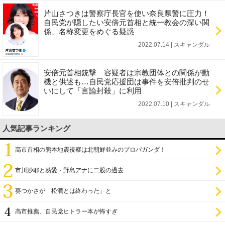
片山さつきは警察庁長官を使い奈良県警に圧力！
自民党が隠したい安倍元首相と統一教会の深い関
係、名称変更をめぐる疑惑
2022.07.14 | スキャンダル
安倍元首相銃撃 容疑者は宗教団体との関係が動
機と供述も…自民党応援団は事件を安倍批判のせ
いにして「言論封殺」に利用
2022.07.10 | スキャンダル
人気記事ランキング
高市首相の熊本地震視察は北朝鮮並みのプロパガンダ！
市川沙耶と熱愛・野島アナに二股の過去
葵つかさが「松潤とは終わった」と
高市推薦、自民党ヒトラー本が怖すぎ