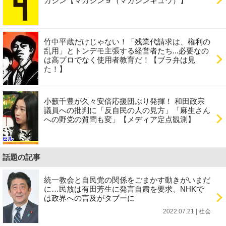
ガジン【マガジン９（マガジンキュウ）】
竹中平蔵だけじゃない！「残業代請求は、権利の
乱用」とトンデモ主張する経営者たち...必要なの
は高プロでなく使用者教育だ！【ブラ弁は見
た！】
小籔千豊が久々安倍応援団ぶり発揮！ 和田政宗
議員への批判に「反自民の人の見方」「麻生さん
への野党の質問も変」【メディア定点観測】
話題の記事
統一教会と自民党の関係をごまかす動きがいまだ
に…民放は有田芳生に発言自粛を要求、NHKで
は政界への言及がタブーに
2022.07.21 | 社会