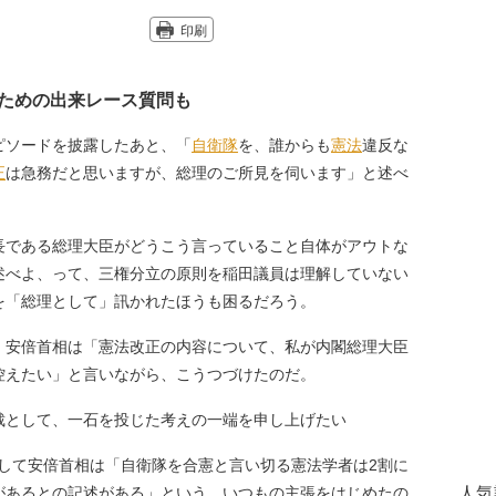
印刷
ための出来レース質問も
ソードを披露したあと、「
自衛隊
を、誰からも
憲法
違反な
正
は急務だと思いますが、総理のご所見を伺います」と述べ
長である総理大臣がどうこう言っていること自体がアウトな
述べよ、って、三権分立の原則を稲田議員は理解していない
を「総理として」訊かれたほうも困るだろう。
安倍首相は「憲法改正の内容について、私が内閣総理大臣
控えたい」と言いながら、こうつづけたのだ。
裁として、一石を投じた考えの一端を申し上げたい
して安倍首相は「自衛隊を合憲と言い切る憲法学者は2割に
があるとの記述がある」という、いつもの主張をはじめたの
人気