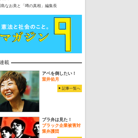
川島なお美と「噂の真相」編集長
連載
アベを倒したい！
室井佑月
記事一覧へ
ブラ弁は見た！
ブラック企業被害対
策弁護団