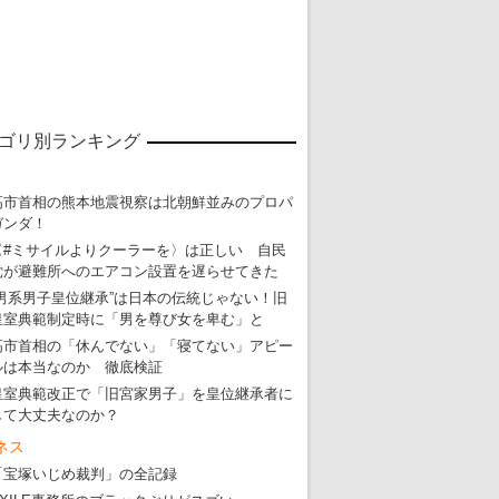
東京五輪強行開催特別企画 大ウソだら
・
五輪入場行進にすぎやまこういちの曲、杉田水脈のLGB
ゴリ別ランキング
・
大ウソだらけの東京五輪！ 安倍・菅・森はどんな嘘を
・
五輪サッカー・久保建英が南アの陽性者に「僕らに損ではない」
高市首相の熊本地震視察は北朝鮮並みのプロパ
ガンダ！
・
五輪関係者が入国当日、築地を散歩！
〈#ミサイルよりクーラーを〉は正しい 自民
・
五輪でIOCラウンジ以外にVIPルーム、広告代理店は物品購入
党が避難所へのエアコン設置を遅らせてきた
“男系男子皇位継承”は日本の伝統じゃない！旧
皇室典範制定時に「男を尊び女を卑む」と
高市首相の「休んでない」「寝てない」アピー
ルは本当なのか 徹底検証
皇室典範改正で「旧宮家男子」を皇位継承者に
して大丈夫なのか？
ネス
「宝塚いじめ裁判」の全記録