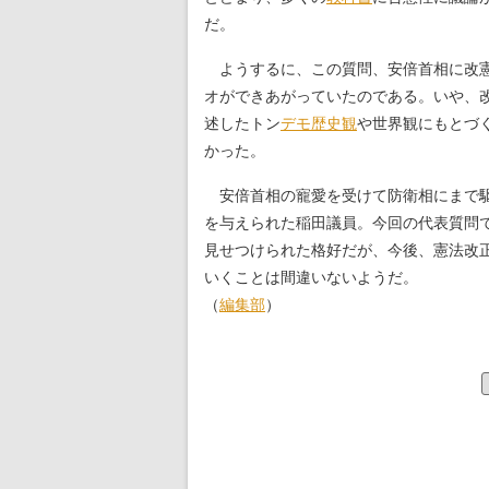
だ。
ようするに、この質問、安倍首相に改憲
オができあがっていたのである。いや、
述したトン
デモ
歴史観
や世界観にもとづ
かった。
安倍首相の寵愛を受けて防衛相にまで
を与えられた稲田議員。今回の代表質問
見せつけられた格好だが、今後、憲法改
いくことは間違いないようだ。
（
編集部
）