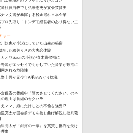
EXILE事務所のブラックぶりがスゴい
電通社員自殺でも弘兼憲史が宴会芸賛美
パナマ文書が暴露する税金逃れ日本企業
高プロ先取り！トンデモ経営者のあり得ない主
張
チャー
愛川欽也が小説にしていた出生の秘密
結婚した綿矢りさの大失恋体験
セカオワSaoriの小説が直木賞候補に
星野源がエッセイで明かしていた音楽が政治に
利用される危険性
東野圭吾が元少年A手記めぐり抗議
小倉優香の番組中「辞めさせてください」の本
当の理由は番組のセクハラ
りえママ、娘にたけしとの不倫を強要!?
山里亮太が国会前デモを捻じ曲げ解説し批判殺
到
山里亮太が『銀河の一票』を賞賛し批判を受け
た理由