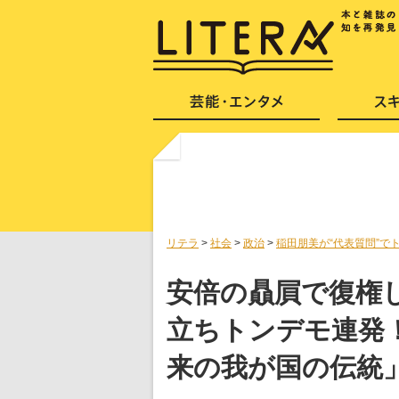
リテラ
>
社会
>
政治
>
稲田朋美が“代表質問”で
安倍の贔屓で復権し
立ちトンデモ連発
来の我が国の伝統