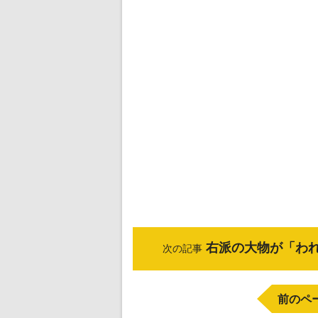
右派の大物が「わ
次の記事
前のペ