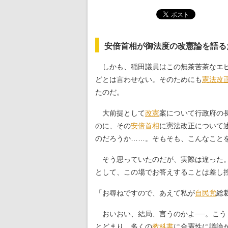
安倍首相が御法度の改憲論を語る
しかも、稲田議員はこの無茶苦茶なエピ
どとは言わせない。そのためにも
憲法改
たのだ。
大前提として
改憲
案について行政府の
のに、その
安倍首相
に憲法改正について
のだろうか……。そもそも、こんなこと
そう思っていたのだが、実際は違った。
として、この場でお答えすることは差し
「お尋ねですので、あえて私が
自民党
総
おいおい、結局、言うのかよ──。こう
とどまり、多くの
教科書
に合憲性に議論