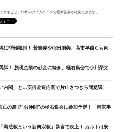
リックすると、SNSのタイムラインで最新記事が確認できます。
喝に非難殺到！ 菅義偉や稲田朋美、高市早苗らも同
馬脚！ 脱税企業の献金に続き、極右集会で小川榮太
い内閣」と…安倍改造内閣で片山さつきら問題議
逃亡の裏で“お仲間”の極右集会に参加予定！「南京事
「憲法教という新興宗教」暴言で炎上！ カルトは安