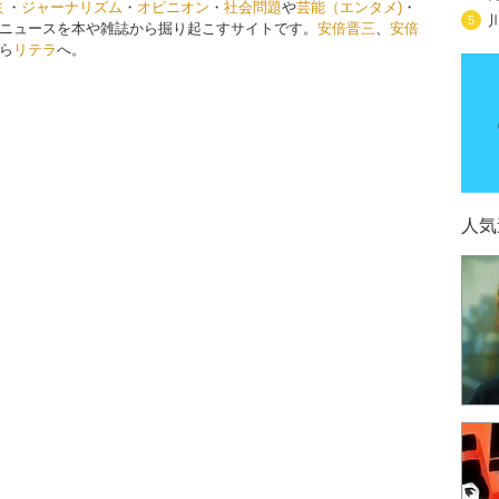
ミ
・
ジャーナリズム
・
オピニオン
・
社会問題
や
芸能（エンタメ)
・
5
ニュースを本や雑誌から掘り起こすサイトです。
安倍晋三
、
安倍
ら
リテラ
へ。
人気