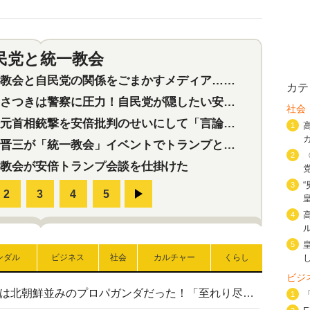
民党と統一教会
特集
2
会と自民党の関係をごまかすメディア…民放は有田芳生に発言自粛を要求
カテ
つきは警察に圧力！自民党が隠したい安倍元首相と統一教会の深い関係
社会
首相銃撃を安倍批判のせいにして「言論封殺」に利用する自民党応援団
1
三が「統一教会」イベントでトランプと演説！同性婚や夫婦別姓を攻撃
2
教会が安倍トランプ会談を仕掛けた
3
4
5
ンダル
ビジネス
社会
カルチャー
くらし
ビジ
高市首相の熊本地震避難所視察は北朝鮮並みのプロパガンダだった！「至れり尽くせり」の選ばれた避難所の一方で実態は…
1