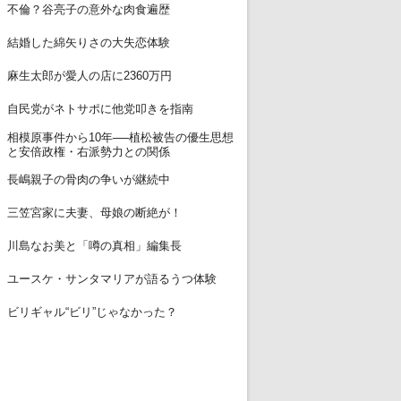
11
不倫？谷亮子の意外な肉食遍歴
12
結婚した綿矢りさの大失恋体験
13
麻生太郎が愛人の店に2360万円
14
自民党がネトサポに他党叩きを指南
相模原事件から10年──植松被告の優生思想
15
と安倍政権・右派勢力との関係
16
長嶋親子の骨肉の争いが継続中
17
三笠宮家に夫妻、母娘の断絶が！
18
川島なお美と「噂の真相」編集長
19
ユースケ・サンタマリアが語るうつ体験
20
ビリギャル“ビリ”じゃなかった？