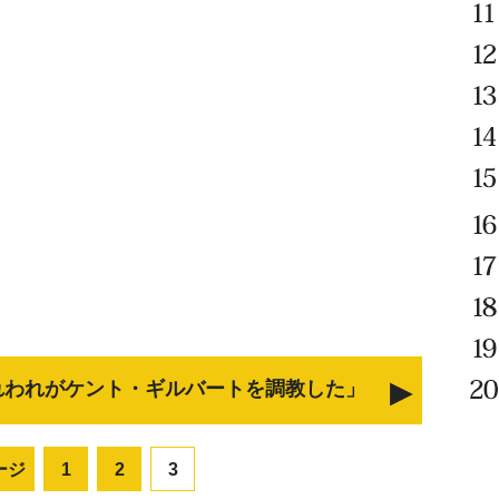
れわれがケント・ギルバートを調教した」
ージ
1
2
3