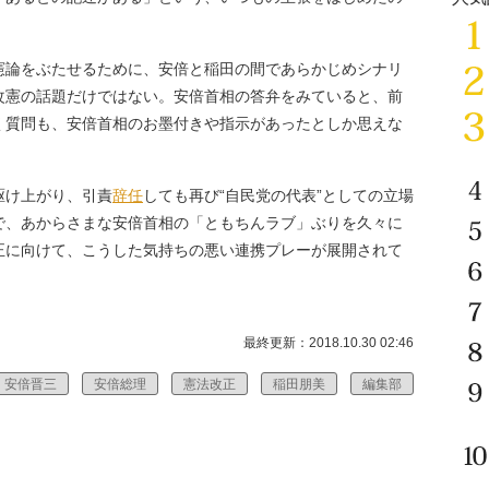
論をぶたせるために、安倍と稲田の間であらかじめシナリ
改憲の話題だけではない。安倍首相の答弁をみていると、前
く質問も、安倍首相のお墨付きや指示があったとしか思えな
駆け上がり、引責
辞任
しても再び“自民党の代表”としての立場
で、あからさまな安倍首相の「ともちんラブ」ぶりを久々に
正に向けて、こうした気持ちの悪い連携プレーが展開されて
最終更新：2018.10.30 02:46
安倍晋三
安倍総理
憲法改正
稲田朋美
編集部