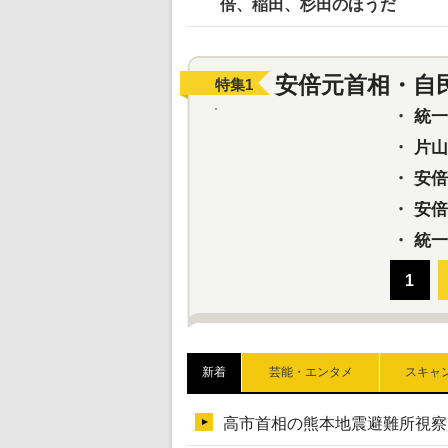
倍、稲田、杉田のほうだ
安倍元首相・自
特集
1
・
統一教
・
片山さ
・
安倍元
・
安倍晋
・
統一
新着
芸能・エンタメ
スキャ