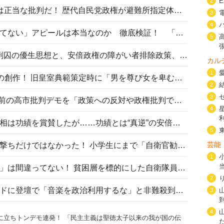
2
〈#ミサイルよりクーラーを〉は正当な批判だ！ 歴代自民党政権が避難所指定体育館へのエアコン設置を遅らせてきた客観的事実
3
4
高市首相の「休んでない」「寝てない」アピールは本当なのか 徹底検証！ 「資料読み込み」「アイロンがけ」も矛盾だらけ…
5
相模原事件から10年──植松死刑囚の優生思想と、安倍政権の障がい者排除政策、右派勢力の差別主義との関係を改めて問う
カル
1
“男系男子の皇位継承”は明治期の創作！ 旧皇室典範策定時に「男を尊び女を卑むの慣習、人民の脳髄」とトンデモ論で女性天皇を否定
2
3
山里亮太が『DayDay.』で国会前の高市批判デモを「政策への反対や政権批判でない」と捻じ曲げ解説 デモ参加者から批判殺到
4
安倍晋三元首相の命日で高市首相は功績を賞賛したが……功績とは“真逆”の安倍元首相のトンデモ発言を振り返る
5
芸能
自衛隊リクルートは貧困層狙い撃ちだけではなかった！ 小学生にまで「自衛官勧誘」目的のパンフレット作成
1
「自衛隊は経済的に厳しい子が」は間違ってない！ 貧困層を標的にした自衛隊員募集、やす子、山上被告も…日本でも進む“経済的徴兵制”
2
高市首相がミュージックアワードに登壇で「音楽を政治利用するな」と非難殺到！ MAJの国策的本質を批判する声も
3
4
”に立ちトンデモ連発！ 「民主主義は聖徳太子以来の我が国の伝