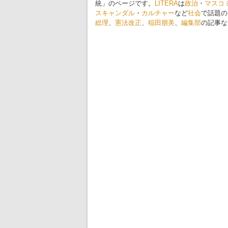
統」のページです。
LITERA
は
政治
・
マスコ
スキャンダル
・
カルチャー
など
社会
で話題の
総理
、
憲法改正
、
稲田朋美
、
編集部
の記事な