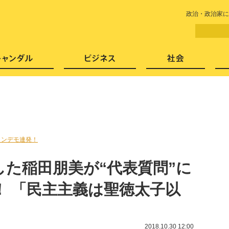
LITERA／リテラ 本と雑誌の
政治・政治家に
芸能・エンタメ
スキャンダル
ビジネ
トンデモ連発！
た稲田朋美が“代表質問”に
！ 「民主主義は聖徳太子以
」
2018.10.30 12:00