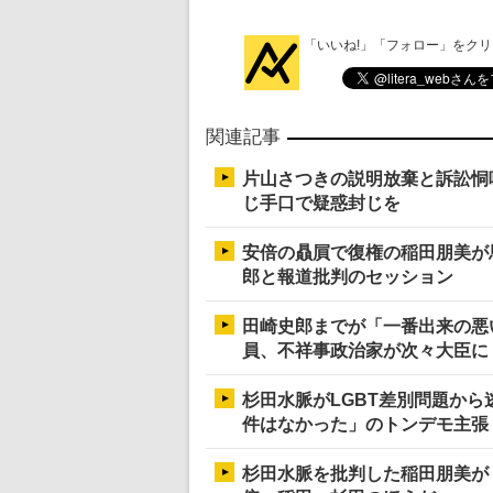
「いいね!」「フォロー」をク
関連記事
片山さつきの説明放棄と訴訟恫
じ手口で疑惑封じを
安倍の贔屓で復権の稲田朋美が
郎と報道批判のセッション
田崎史郎までが「一番出来の悪
員、不祥事政治家が次々大臣に
杉田水脈がLGBT差別問題から
件はなかった」のトンデモ主張
杉田水脈を批判した稲田朋美が