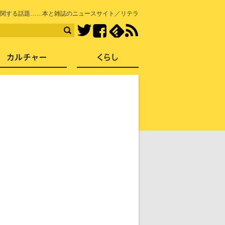
知を再発見
関する話題……本と雑誌のニュースサイト／リテラ
Facebook
feedly
RSS
Twitter
ス
社会
カルチャー
くらし