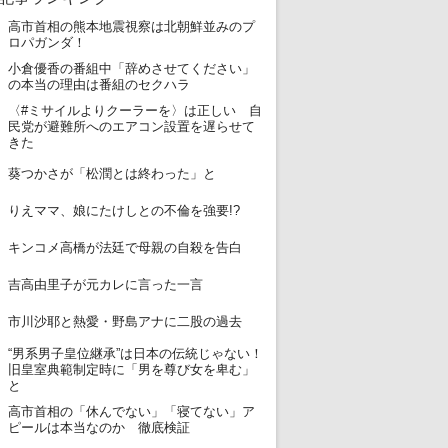
高市首相の熊本地震視察は北朝鮮並みのプ
1
ロパガンダ！
小倉優香の番組中「辞めさせてください」
2
の本当の理由は番組のセクハラ
〈#ミサイルよりクーラーを〉は正しい 自
3
民党が避難所へのエアコン設置を遅らせて
きた
4
葵つかさが「松潤とは終わった」と
5
りえママ、娘にたけしとの不倫を強要!?
6
キンコメ高橋が法廷で母親の自殺を告白
7
吉高由里子が元カレに言った一言
8
市川沙耶と熱愛・野島アナに二股の過去
“男系男子皇位継承”は日本の伝統じゃない！
9
旧皇室典範制定時に「男を尊び女を卑む」
と
高市首相の「休んでない」「寝てない」ア
10
ピールは本当なのか 徹底検証