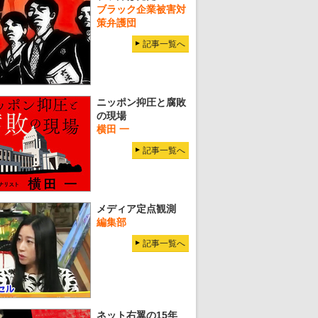
ブラック企業被害対
策弁護団
記事一覧へ
ニッポン抑圧と腐敗
の現場
横田 一
記事一覧へ
メディア定点観測
編集部
記事一覧へ
ネット右翼の15年