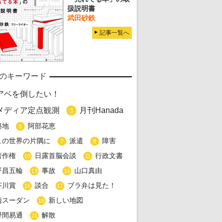
扱説明書
武田砂鉄
記事一覧へ
のキーワード
アベを倒したい！
メディア定点観測
月刊Hanada
3
築地
阿部花恵
5
この世界の片隅に
派遣
障害
7
8
著作権
日露首脳会談
行政文書
10
11
平昌五輪
事故
山口真由
13
14
芥川賞
談合
ブラ弁は見た！
16
17
南スーダン
新しい地図
19
野間易通
解散
21