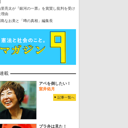
到
山里亮太が『銀河の一票』を賞賛し批判を受け
た理由
川島なお美と「噂の真相」編集長
連載
東京五輪強行開催特別企画 大ウソだら
アベを倒したい！
・
五輪入場行進にすぎやまこういちの曲、杉田水脈のLGB
室井佑月
・
大ウソだらけの東京五輪！ 安倍・菅・森はどんな嘘を
記事一覧へ
・
五輪サッカー・久保建英が南アの陽性者に「僕らに損ではない」
・
五輪関係者が入国当日、築地を散歩！
・
五輪でIOCラウンジ以外にVIPルーム、広告代理店は物品購入
ブラ弁は見た！