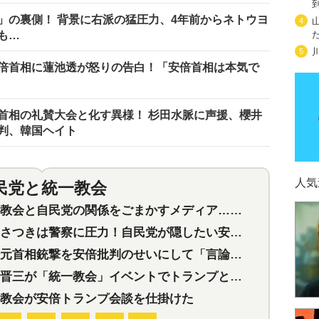
」の裏側！ 背景に右派の猛圧力、4年前からネトウヨ
4
も…
5
倍首相に蓮池透が怒りの告白！「安倍首相は本気で
首相の礼賛大会と化す異様！ 杉田水脈に声援、櫻井
判、韓国ヘイト
人気
民党と統一教会
特集
2
会と自民党の関係をごまかすメディア…民放は有田芳生に発言自粛を要求
つきは警察に圧力！自民党が隠したい安倍元首相と統一教会の深い関係
首相銃撃を安倍批判のせいにして「言論封殺」に利用する自民党応援団
三が「統一教会」イベントでトランプと演説！同性婚や夫婦別姓を攻撃
教会が安倍トランプ会談を仕掛けた