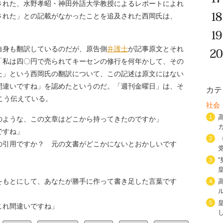
掲載された、水野孝昭・神田外語大学教授によるレポートによれ
された」との記載がなかったことを追及された西岡氏は、
身も翻訳しているのだが、原告側
弁護士
が記事原文とそれ
「私は四〇円で売られてキーセンの修行を何年かして、その
た」という西岡氏の翻訳について、この記述は原文にはない
間違いですね」を認めたというのだ。「週刊金曜日」は、そ
カテ
こう伝えている。
社会
1
ような、この文章はどこから持ってきたのですか」
ですね」
2
引用ですか？ 元の文書がどこかにないとおかしいです
3
もとにして、あなたが勝手に作って書き足した言葉です
4
5
これ間違いですね」