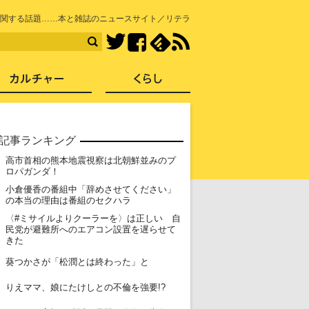
知を再発見
関する話題……本と雑誌のニュースサイト／リテラ
Facebook
feedly
RSS
Twitter
ス
社会
カルチャー
くらし
記事ランキング
高市首相の熊本地震視察は北朝鮮並みのプ
1
ロパガンダ！
小倉優香の番組中「辞めさせてください」
2
の本当の理由は番組のセクハラ
〈#ミサイルよりクーラーを〉は正しい 自
3
民党が避難所へのエアコン設置を遅らせて
きた
4
葵つかさが「松潤とは終わった」と
5
りえママ、娘にたけしとの不倫を強要!?