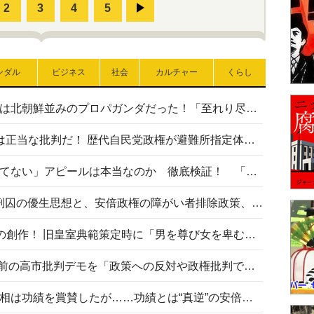
ンダル
ビジネス
社会
カルチャー
くらし
高市首相の熊本地震避難所視察は北朝鮮並みのプロパガンダだった！「至れり尽くせり」の選ばれた避難所の一方で実態は…
〈#ミサイルよりクーラーを〉は正当な批判だ！ 歴代自民党政権が避難所指定体育館へのエアコン設置を遅らせてきた客観的事実
高市首相の「休んでない」「寝てない」アピールは本当なのか 徹底検証！ 「資料読み込み」「アイロンがけ」も矛盾だらけ…
相模原事件から10年──植松死刑囚の優生思想と、安倍政権の障がい者排除政策、右派勢力の差別主義との関係を改めて問う
“男系男子の皇位継承”は明治期の創作！ 旧皇室典範策定時に「男を尊び女を卑むの慣習、人民の脳髄」とトンデモ論で女性天皇を否定
山里亮太が『DayDay.』で国会前の高市批判デモを「政策への反対や政権批判でない」と捻じ曲げ解説 デモ参加者から批判殺到
安倍晋三元首相の命日で高市首相は功績を賞賛したが……功績とは“真逆”の安倍元首相のトンデモ発言を振り返る