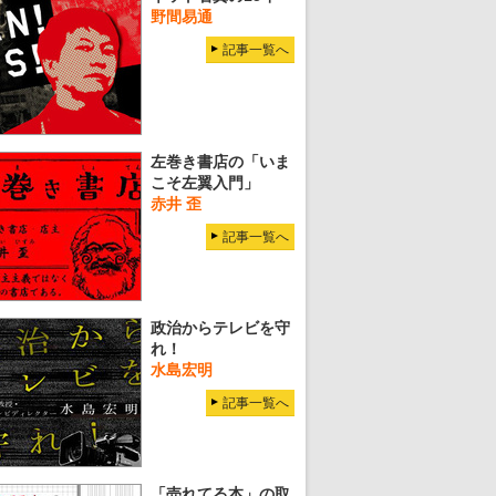
野間易通
記事一覧へ
左巻き書店の「いま
こそ左翼入門」
赤井 歪
記事一覧へ
政治からテレビを守
れ！
水島宏明
記事一覧へ
「売れてる本」の取