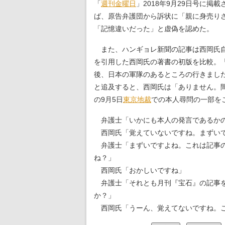
「
週刊金曜日
」2018年9月29日号に
ば、原告弁護団から訴状に「親に身売り
「記憶違いだった」と虚偽を認めた。
また、ハンギョレ新聞の記事は西岡氏自
を引用した西岡氏の著書の初版を比較。
後、日本の軍隊のあるところの行きまし
と追及すると、西岡氏は「ありません。
の9月5日
東京地裁
での本人尋問の一部を
弁護士「いかにも本人の発言であるかの
西岡氏「覚えていないですね。まずい
弁護士「まずいですよね。これは記事の
ね？」
西岡氏「おかしいですね」
弁護士「それとも月刊『宝石』の記事を
か？」
西岡氏「うーん、覚えてないですね。