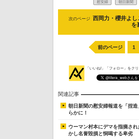
慰安婦
朝日新聞
西岡力・櫻井よし
次のページ
を
前のページ
1
「いいね!」「フォロー」をク
関連記事
朝日新聞の慰安婦報道を「捏造
らかに！
ウーマン村本にデマを指摘され
かし名誉毀損と恫喝する卑劣