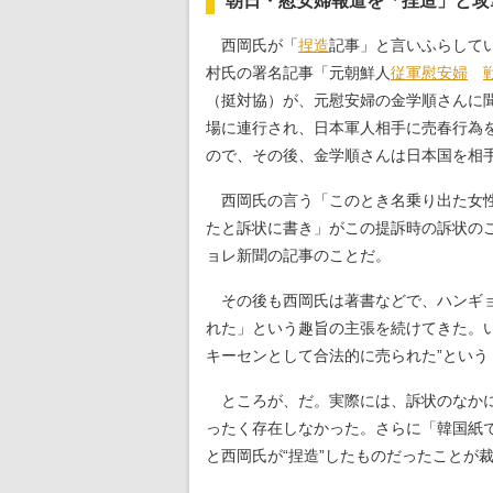
朝日・慰安婦報道を「捏造」と攻
西岡氏が「
捏造
記事」と言いふらして
村氏の署名記事「元朝鮮人
従軍慰安婦
（挺対協）が、元慰安婦の金学順さんに
場に連行され、日本軍人相手に売春行為
ので、その後、金学順さんは日本国を相
西岡氏の言う「このとき名乗り出た女性
たと訴状に書き」がこの提訴時の訴状の
ョレ新聞の記事のことだ。
その後も西岡氏は著書などで、ハンギョ
れた」という趣旨の主張を続けてきた。
キーセンとして合法的に売られた”という
ところが、だ。実際には、訴状のなかに
ったく存在しなかった。さらに「韓国紙
と西岡氏が“捏造”したものだったことが