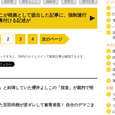
植村隆
櫻井よしこ
編集部
西岡力
週刊文春
ビジ
1
こが根拠として提出した記事に、強制連行
2
裏付ける記述が
3
4
5
2
3
4
次のページ
カル
1
リックすると、SNSのタイムラインで最新記事が確認できます。
2
3
4
5
」と糾弾していた櫻井よしこの「捏造」が裁判で明
芸能
1
た百田尚樹が逆ギレして被害者面！ 自分のデマごま
2
3