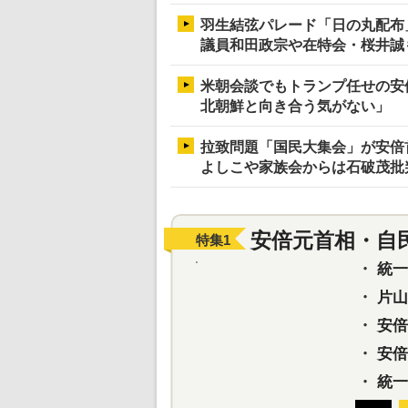
羽生結弦パレード「日の丸配布
議員和田政宗や在特会・桜井誠
米朝会談でもトランプ任せの安
北朝鮮と向き合う気がない」
拉致問題「国民大集会」が安倍
よしこや家族会からは石破茂批
安倍元首相・自
特集
1
・
統一教
・
片山さ
・
安倍元
・
安倍晋
・
統一