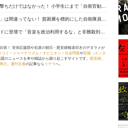
自衛隊リクルートは貧困層狙い撃ちだけではなかった！ 小学生にまで「自衛官勧誘」目的のパンフレット作成
「自衛隊は経済的に厳しい子が」は間違ってない！ 貧困層を標的にした自衛隊員募集、やす子、山上被告も…日本でも進む“経済的徴兵制”
高市首相がミュージックアワードに登壇で「音楽を政治利用するな」と非難殺到！ MAJの国策的本質を批判する声も
白状！ 安倍応援団や右派の朝日・慰安婦報道叩きのデタラメが
スコミ
・
ジャーナリズム
・
オピニオン
・
社会問題
や
芸能（エンタ
話題のニュースを本や雑誌から掘り起こすサイトです。
慰安婦
、
岡力
、
週刊文春
の記事なら
リテラ
へ。