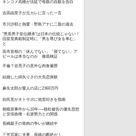
6
キンコメ高橋が法廷で母親の自殺を告白
7
吉高由里子が元カレに言った一言
8
市川沙耶と熱愛・野島アナに二股の過去
“男系男子皇位継承”は日本の伝統じゃない！
9
旧皇室典範制定時に「男を尊び女を卑む」
と
高市首相の「休んでない」「寝てない」ア
10
ピールは本当なのか 徹底検証
11
不倫？谷亮子の意外な肉食遍歴
12
結婚した綿矢りさの大失恋体験
13
麻生太郎が愛人の店に2360万円
14
自民党がネトサポに他党叩きを指南
相模原事件から10年──植松被告の優生思想
15
と安倍政権・右派勢力との関係
16
長嶋親子の骨肉の争いが継続中
17
三笠宮家に夫妻、母娘の断絶が！