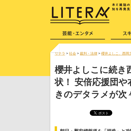
リテラ
>
社会
>
裁判・法律
>
櫻井よしこ、西岡
櫻井よしこに続き
状！ 安倍応援団
きのデタラメが次