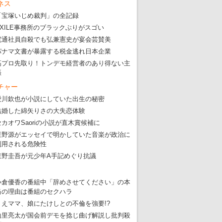
ネス
「宝塚いじめ裁判」の全記録
EXILE事務所のブラックぶりがスゴい
電通社員自殺でも弘兼憲史が宴会芸賛美
パナマ文書が暴露する税金逃れ日本企業
高プロ先取り！トンデモ経営者のあり得ない主
張
チャー
愛川欽也が小説にしていた出生の秘密
結婚した綿矢りさの大失恋体験
セカオワSaoriの小説が直木賞候補に
星野源がエッセイで明かしていた音楽が政治に
利用される危険性
東野圭吾が元少年A手記めぐり抗議
小倉優香の番組中「辞めさせてください」の本
当の理由は番組のセクハラ
りえママ、娘にたけしとの不倫を強要!?
山里亮太が国会前デモを捻じ曲げ解説し批判殺