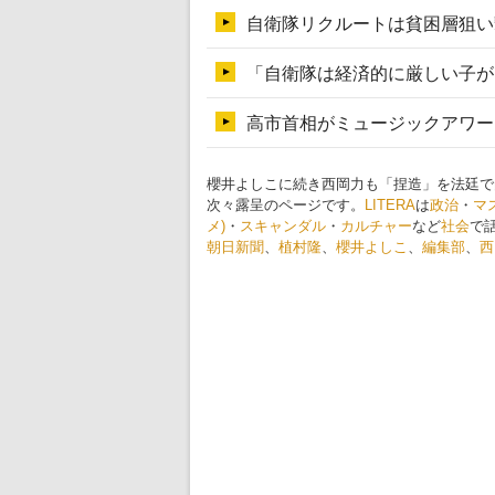
櫻井よしこに続き西岡力も「捏造」を法廷で
次々露呈のページです。
LITERA
は
政治
・
マ
メ)
・
スキャンダル
・
カルチャー
など
社会
で
朝日新聞
、
植村隆
、
櫻井よしこ
、
編集部
、
西