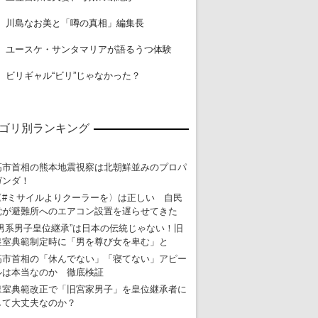
18
川島なお美と「噂の真相」編集長
19
ユースケ・サンタマリアが語るうつ体験
20
ビリギャル“ビリ”じゃなかった？
ゴリ別ランキング
高市首相の熊本地震視察は北朝鮮並みのプロパ
ガンダ！
〈#ミサイルよりクーラーを〉は正しい 自民
党が避難所へのエアコン設置を遅らせてきた
“男系男子皇位継承”は日本の伝統じゃない！旧
皇室典範制定時に「男を尊び女を卑む」と
高市首相の「休んでない」「寝てない」アピー
ルは本当なのか 徹底検証
皇室典範改正で「旧宮家男子」を皇位継承者に
して大丈夫なのか？