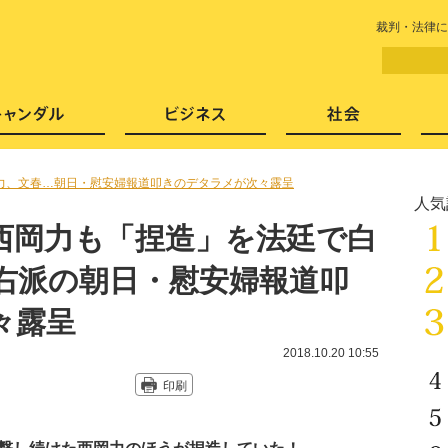
LITERA／リテラ 本と雑誌の
裁判・法律に
芸能・エンタメ
スキャンダル
ビジネ
力、文春…朝日・慰安婦報道叩きのデタラメが次々露呈
人気
西岡力も「捏造」を法廷で白
や右派の朝日・慰安婦報道叩
々露呈
2018.10.20 10:55
印刷