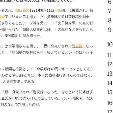
撃し続けた西岡力のほうが捏造していた！
いるのは、
朝日新聞
1991年8月11日
大阪
朝刊に掲載された植
戦後
半世紀重い口を開く」だ。挺身隊問題対策協議委員会
聞き取りをしたテープ等を元に、〈「女子挺身隊」の名で戦
を強いられた「朝鮮人従軍慰安婦」〉の生存などを報じたも
手に集団提訴に踏み切った。
」は金学順さんを指し、「親に身売りされて
慰安婦
になっ
こと。「韓国紙の取材にもそう答えているというのはハンギ
レ新聞を根拠として「金学順は40円でキーセンとして売ら
いわゆる“慰安婦たちは日本軍に強制連行されたのではなく、
「人身売買説」である。
「親に身売りされて慰安婦になった」などという記述はま
で金氏が40円で売られたと話している」という根拠も、なん
裁判のなかで判明したのだ。