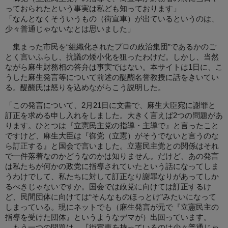
っておられたという事実は私ども知っております」
「なんとなくそういうもの（街宣車）が出ているというのは、
少々普通じゃないなとは思いました」
集まった市民を“組織化されたプロの政治集団”であるかのご
とく言いふらし、抗議の矮小化を狙ったわけだ。しかし、当然
ながら麻生財務相の答弁は事実ではない。本サイトは1日に、こ
うした麻生発言等について前述の醍醐名誉教授に話をきいてい
る。醍醐氏は怒りを込めながらこう説明した。
「この発言について、2月21日に文書で、麻生大臣宛に謝罪と
訂正を求める申し入れをしました。大きく言えば2つの問題があ
ります。ひとつは『立憲民主党の指導・主導で』と言ったこと
ですけど、麻生大臣は『御党（立憲）がそうでないと言うのな
ら訂正する』と国会で言いました。立憲民主党との関係はそれ
で一件落着なのかどうなのかは知りません。だけど、あの発言
は私たちが何かの政党に指導されていたという話になってしま
うわけでして、私たちに対して訂正なり謝罪なりがあってしか
るべきじゃないですか。国会では政党に向けては訂正するけ
ど、民間団体に向けては“そんなものほっとけ”みたいになって
しまっている。現にネットでも（麻生発言が元で『立憲民主の
指導を受けた団体』というようなデマが）出回っています。
もう一つの問題は、『街宣車を持っているのは少々普通じゃ