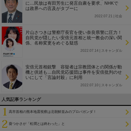
に…民放は有田芳生に発言自粛を要求、NHKで
は政界への言及がタブーに
2022.07.21 | 社会
片山さつきは警察庁長官を使い奈良県警に圧力！
自民党が隠したい安倍元首相と統一教会の深い関
係、名称変更をめぐる疑惑
2022.07.14 | スキャンダル
安倍元首相銃撃 容疑者は宗教団体との関係が動
機と供述も…自民党応援団は事件を安倍批判のせ
いにして「言論封殺」に利用
2022.07.10 | スキャンダル
人気記事ランキング
高市首相の熊本地震視察は北朝鮮並みのプロパガンダ！
葵つかさが「松潤とは終わった」と