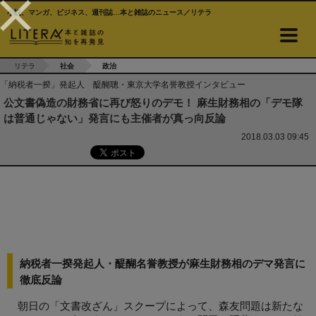
小説、マンガ、ビジネス、週刊誌…本と雑誌のニュース／リテラ
リテラ
社会
政治
「納税者一揆」発起人 醍醐聰・東京大学名誉教授インタビュー
公文書偽造の財務省に再び怒りのデモ！ 麻生財務相の「デモ隊
は普通じゃない」発言にも主催者が真っ向反論
2018.03.03 09:45
納税者一揆発起人・醍醐名誉教授が麻生財務相のデマ発言に
徹底反論
朝日の「文書改ざん」スクープによって、森友問題は新たな