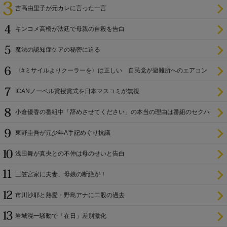
吉高由里子が元カレに言った一言
キンコメ高橋が法廷で母親の自殺を告白
魔法の認知症ケアの秘密に迫る
〈#ミサイルよりクーラーを〉は正しい 自民党が避難所へのエアコン
設置を遅らせてきた
ICANノーベル賞授賞式を日本マスコミが無視
小倉優香の番組中「辞めさせてください」の本当の理由は番組のセクハ
ラ
東野圭吾が元少年A手記めぐり抗議
浅田舞が真央との不仲は母のせいと告白
三笠宮家に夫妻、母娘の断絶が！
市川沙耶と熱愛・野島アナに二股の過去
岩城滉一騒動で「在日」差別激化