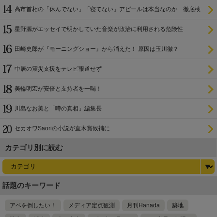
高市首相の「休んでない」「寝てない」アピールは本当なのか 徹底検
証
星野源がエッセイで明かしていた音楽が政治に利用される危険性
田崎史郎が『モーニングショー』から消えた！ 原因は玉川徹？
中居の震災支援をテレビ報道せず
美輪明宏が安倍と支持者を一喝！
川島なお美と「噂の真相」編集長
セカオワSaoriの小説が直木賞候補に
カテゴリ別に読む
話題のキーワード
アベを倒したい！
メディア定点観測
月刊Hanada
築地