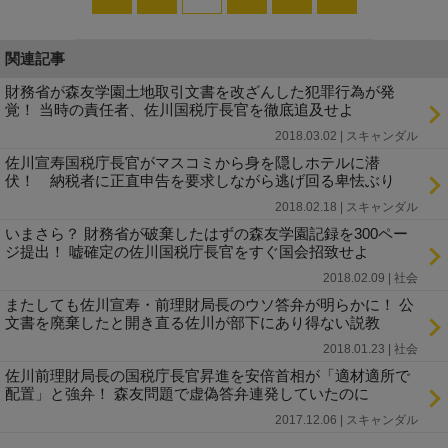
関連記事
財務省が森友学園土地取引文書を改ざんした犯罪行為が発
覚！ 当時の責任者、佐川国税庁長官を徹底追及せよ
2018.03.02 | スキャンダル
佐川宣寿国税庁長官がマスコミから身を隠しホテルに潜
伏！ 納税者に正直申告を要求しながら逃げ回る卑怯ぶり
2018.02.18 | スキャンダル
いまさら？ 財務省が破棄したはずの森友学園記録を300ペー
ジ提出！ 嘘確定の佐川国税庁長官をすぐ国会招致せよ
2018.02.09 | 社会
またしても佐川宣寿・前理財局長のウソ答弁が明らかに！ 公
文書を廃棄したと開き直る佐川が部下にあり得ない説教
2018.01.23 | 社会
佐川前理財局長の国税庁長官昇進を安倍首相が「適材適所で
配置」と強弁！ 森友問題で虚偽答弁連発していたのに
2017.12.06 | スキャンダル