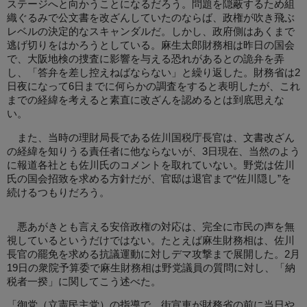
ステージへと向かうことになるだろう。問題を隠蔽するため組
織ぐるみで公文書を改ざんしていたのならば、政権が吹き飛ぶ
レベルの決定的なスキャンダルだ。しかし、政府側はあくまで
逃げ切りをはかろうとしている。麻生太郎財務相は昨日の国会
で、大阪地検の捜査に影響を与える恐れがあるとの詭弁を弄
し、「答弁を差し控えねばならない」と繰り返した。財務省は2
日夜になって6日までに何らかの調査をすると表明したが、これ
までの経緯を考えると素直に改ざんを認めるとは到底思えな
い。
また、当時の理財局長である佐川国税庁長官は、文書改ざん
の経緯を知りうる責任者に他ならないが、3日現在、当然のよう
に報道各社とも佐川氏のコメントを取れていない。野党は佐川
氏の国会招致を求める方針だが、官邸は退官まで“佐川隠し”を
続けるつもりだろう。
悪あがきとも言える安倍政権の対応は、完全に市民の声を無
視しているというだけではない。たとえば麻生財務相は、佐川
長官の罷免を求める抗議運動に対しデマ攻撃まで展開した。2月
19日の衆院予算委で麻生財務相は野党議員の質問に対し、「納
税者一揆」に関してこう述べた。
「御党（立憲民主党）の指導で、街宣車が財務省の前に当日や