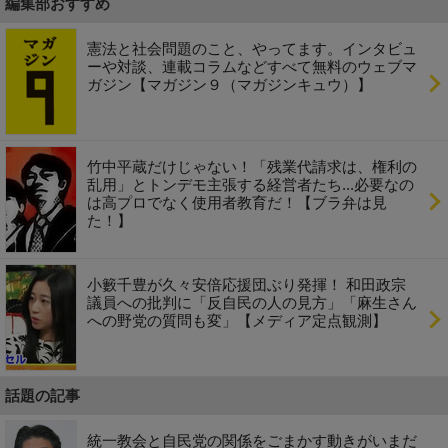
編集部おすすめ
憲法と社会問題のこと、やってます。インタビュ
ーや対談、連載コラムなどすべて無料のウェブマ
ガジン【マガジン９（マガジンキュウ）】
竹中平蔵だけじゃない！「残業代請求は、権利の
乱用」とトンデモ主張する経営者たち...必要なの
は高プロでなく使用者教育だ！【ブラ弁は見
た！】
小籔千豊が久々安倍応援団ぶり発揮！ 和田政宗
議員への批判に「反自民の人の見方」「麻生さん
への野党の質問も変」【メディア定点観測】
話題の記事
統一教会と自民党の関係をごまかす動きがいまだ