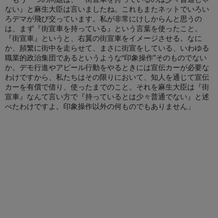
ない』と麻生大臣は言いましたね。これもまたネットでいろい
ろデマが飛び交っています。私が非常にけしからんと思うの
は、まず『街宣車を持っている』という言葉を使ったこと。
『街宣車』というと、右翼の街宣車をイメージさせる。なに
か、頻繁に街中を走らせて、まさに街宣をしている、いわゆる
職業的政治集団であるというような“印象操作”そのものでない
か。デモ行進やアピール行動をやるときには宣伝カーが必要な
わけですから、私たちはその限りにおいて、知人を通じて宣伝
カーを有償で借り、使ったまでのこと。それを麻生大臣は『街
宣車』なんて言い方で『持っているとは少々普通でない』と述
べたわけですよ。印象操作以外の何ものでもありません」