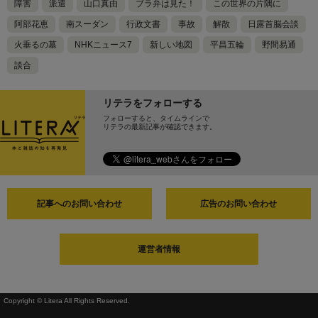
障害
派遣
山口真由
ブラ弁は見た！
この世界の片隅に
阿部花恵
南スーダン
行政文書
事故
解散
日露首脳会談
火垂るの墓
NHKニュース7
新しい地図
平昌五輪
野間易通
談合
リテラをフォローする
フォローすると、タイムラインで
リテラの最新記事が確認できます。
記事へのお問い合わせ
広告のお問い合わせ
運営者情報
Copyright © Litera All Rights Reserved.