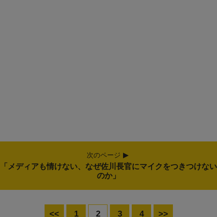
次のページ
「メディアも情けない、なぜ佐川長官にマイクをつきつけない
のか」
<<
1
2
3
4
>>