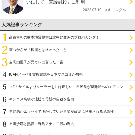
いにして「言論封殺」に利用
2022.07.10 | スキャンダル
人気記事ランキング
高市首相の熊本地震視察は北朝鮮並みのプロパガンダ！
葵つかさが「松潤とは終わった」と
吉高由里子が元カレに言った一言
ICANノーベル賞授賞式を日本マスコミが無視
〈#ミサイルよりクーラーを〉は正しい 自民党が避難所へのエアコン
設置を遅らせてきた
キンコメ高橋が法廷で母親の自殺を告白
星野源がエッセイで明かしていた音楽が政治に利用される危険性
市川沙耶と熱愛・野島アナに二股の過去