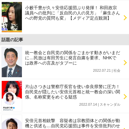
小籔千豊が久々安倍応援団ぶり発揮！ 和田政宗
議員への批判に「反自民の人の見方」「麻生さん
への野党の質問も変」【メディア定点観測】
話題の記事
統一教会と自民党の関係をごまかす動きがいまだ
に…民放は有田芳生に発言自粛を要求、NHKで
は政界への言及がタブーに
2022.07.21 | 社会
片山さつきは警察庁長官を使い奈良県警に圧力！
自民党が隠したい安倍元首相と統一教会の深い関
係、名称変更をめぐる疑惑
2022.07.14 | スキャンダル
安倍元首相銃撃 容疑者は宗教団体との関係が動
機と供述も…自民党応援団は事件を安倍批判のせ