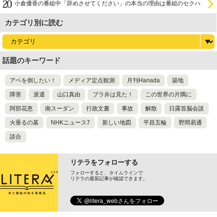
小倉優香の番組中「辞めさせてください」の本当の理由は番組のセクハ
ラ
カテゴリ別に読む
話題のキーワード
アベを倒したい！
メディア定点観測
月刊Hanada
築地
障害
派遣
山口真由
ブラ弁は見た！
この世界の片隅に
阿部花恵
南スーダン
行政文書
事故
解散
日露首脳会談
火垂るの墓
NHKニュース7
新しい地図
平昌五輪
野間易通
談合
リテラをフォローする
フォローすると、タイムラインで
リテラの最新記事が確認できます。