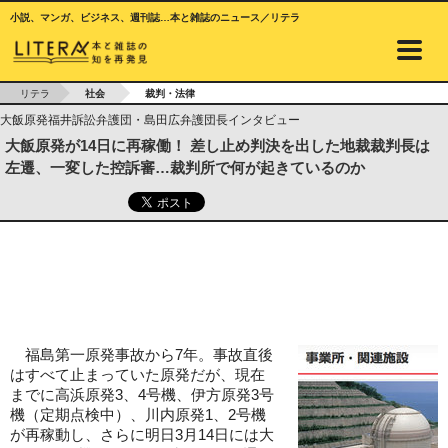
小説、マンガ、ビジネス、週刊誌…本と雑誌のニュース／リテラ
リテラ
社会
裁判・法律
大飯原発福井訴訟弁護団・島田広弁護団長インタビュー
大飯原発が14日に再稼働！ 差し止め判決を出した地裁裁判長は
左遷、一変した控訴審…裁判所で何が起きているのか
福島第一原発事故から7年。事故直後
はすべて止まっていた原発だが、現在
までに高浜原発3、4号機、伊方原発3号
機（定期点検中）、川内原発1、2号機
が再稼動し、さらに明日3月14日には大