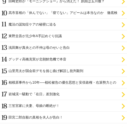
田崎史郎が『モーニングショー』から消えた！ 原因は玉川徹？
高市首相の「休んでない」「寝てない」アピールは本当なのか 徹底検
証
魔法の認知症ケアの秘密に迫る
東野圭吾が元少年A手記めぐり抗議
浅田舞が真央との不仲は母のせいと告白
グッディ高橋克実が北朝鮮危機で本音
山里亮太が国会前デモを捻じ曲げ解説し批判殺到
相模原事件から10年──植松被告の優生思想と安倍政権・右派勢力との
関係
岩城滉一騒動で「在日」差別激化
三笠宮家に夫妻、母娘の断絶が！
田宮二郎自殺の真相を夫人が告白！