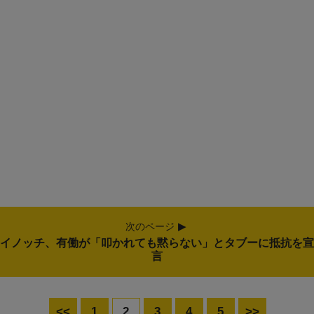
次のページ
イノッチ、有働が「叩かれても黙らない」とタブーに抵抗を宣
言
<<
1
2
3
4
5
>>