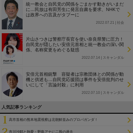
統一教会と自民党の関係をごまかす動きがいまだ
に…民放は有田芳生に発言自粛を要求、NHKで
は政界への言及がタブーに
2022.07.21 | 社会
片山さつきは警察庁長官を使い奈良県警に圧力！
自民党が隠したい安倍元首相と統一教会の深い関
係、名称変更をめぐる疑惑
2022.07.14 | スキャンダル
安倍元首相銃撃 容疑者は宗教団体との関係が動
機と供述も…自民党応援団は事件を安倍批判のせ
いにして「言論封殺」に利用
2022.07.10 | スキャンダル
人気記事ランキング
高市首相の熊本地震視察は北朝鮮並みのプロパガンダ！
市川沙耶と熱愛・野島アナに二股の過去