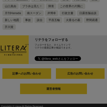
山口真由
ブラ弁は見た！
障害
この世界の片隅に
月刊Hanada
南スーダン
岸博幸
行政文書
日露首脳会談
新しい地図
事故
談合
平昌五輪
火垂るの墓
野間易通
芥川賞
リテラをフォローする
フォローすると、タイムラインで
リテラの最新記事が確認できます。
記事へのお問い合わせ
広告のお問い合わせ
運営者情報
Copyright © Litera All Rights Reserved.