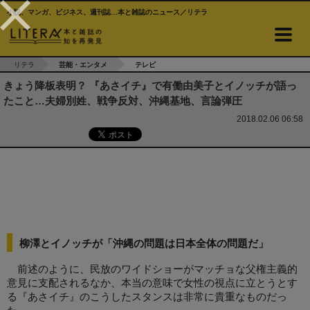
小説、マンガ、ビジネス、週刊誌…本と雑誌のニュース／リテラ
リテラ
芸能・エンタメ
テレビ
きょう降板表明？ 『あさイチ』で有働由美子とイノッチが語っ
たこと…夫婦別姓、戦争反対、沖縄基地、言論弾圧
2018.02.06 06:58
柳澤とイノッチが「沖縄の問題は日本全体の問題だ」
前述のように、民放のワイドショーがマッチョな父権主義的
意見に支配されるなか、本当の意味で女性の視点に立とうとす
る『あさイチ』のこうしたスタンスは非常に貴重なものだっ