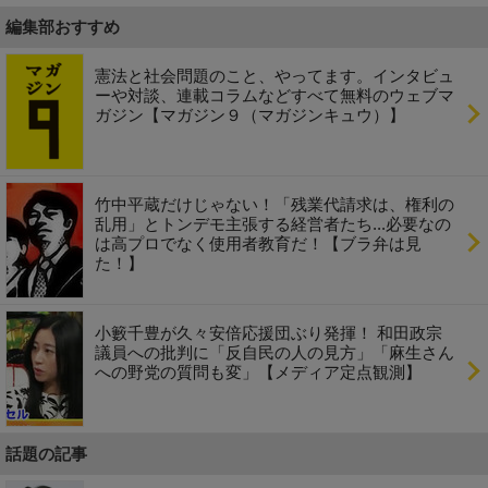
編集部おすすめ
憲法と社会問題のこと、やってます。インタビュ
ーや対談、連載コラムなどすべて無料のウェブマ
ガジン【マガジン９（マガジンキュウ）】
竹中平蔵だけじゃない！「残業代請求は、権利の
乱用」とトンデモ主張する経営者たち...必要なの
は高プロでなく使用者教育だ！【ブラ弁は見
た！】
小籔千豊が久々安倍応援団ぶり発揮！ 和田政宗
議員への批判に「反自民の人の見方」「麻生さん
への野党の質問も変」【メディア定点観測】
話題の記事