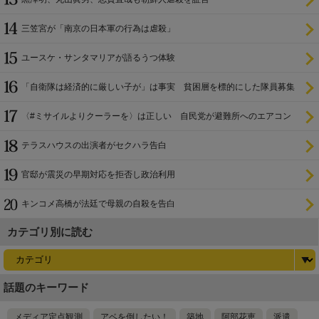
三笠宮が「南京の日本軍の行為は虐殺」
ユースケ・サンタマリアが語るうつ体験
「自衛隊は経済的に厳しい子が」は事実 貧困層を標的にした隊員募集
〈#ミサイルよりクーラーを〉は正しい 自民党が避難所へのエアコン
設置を遅らせてきた
テラスハウスの出演者がセクハラ告白
官邸が震災の早期対応を拒否し政治利用
キンコメ高橋が法廷で母親の自殺を告白
カテゴリ別に読む
話題のキーワード
メディア定点観測
アベを倒したい！
築地
阿部花恵
派遣