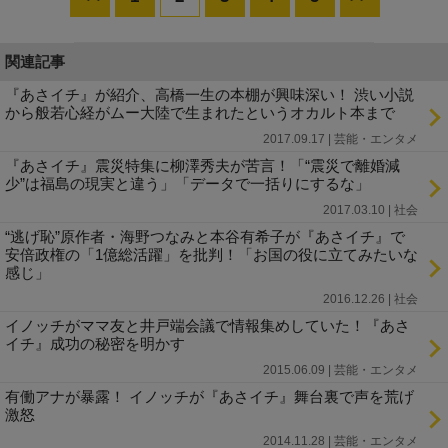
関連記事
『あさイチ』が紹介、高橋一生の本棚が興味深い！ 渋い小説
から般若心経がムー大陸で生まれたというオカルト本まで
2017.09.17 | 芸能・エンタメ
『あさイチ』震災特集に柳澤秀夫が苦言！「“震災で離婚減
少”は福島の現実と違う」「データで一括りにするな」
2017.03.10 | 社会
“逃げ恥”原作者・海野つなみと本谷有希子が『あさイチ』で
安倍政権の「1億総活躍」を批判！「お国の役に立てみたいな
感じ」
2016.12.26 | 社会
イノッチがママ友と井戸端会議で情報集めしていた！『あさ
イチ』成功の秘密を明かす
2015.06.09 | 芸能・エンタメ
有働アナが暴露！ イノッチが『あさイチ』舞台裏で声を荒げ
激怒
2014.11.28 | 芸能・エンタメ