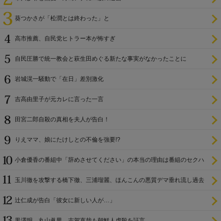
葵つかさが「松潤とは終わった」と
高市推薦、自民党ヒトラー本が怖すぎ
自民圧勝で統一教会と萩生田めぐる新たな事実がなかったことに
岩城滉一騒動で「在日」差別激化
吉高由里子が元カレに言った一言
田宮二郎自殺の真相を夫人が告白！
りえママ、娘にたけしとの不倫を強要!?
小倉優香の番組中「辞めさせてください」の本当の理由は番組のセクハ
ラ
玉川徹を攻撃する橋下徹、三浦瑠麗、ほんこんの悪質デマ垂れ流し過去
辻仁成が告白「彼女に新しい人が…」
黒澤明、丸山眞男、志賀直哉も朝鮮人虐殺を証言