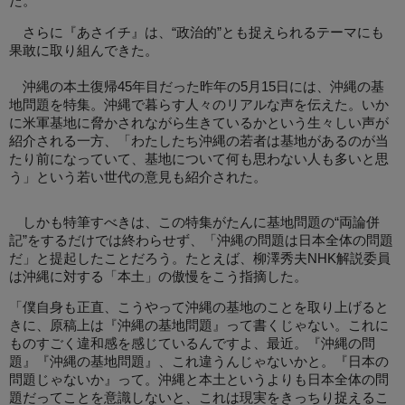
た。
さらに『あさイチ』は、“政治的”とも捉えられるテーマにも
果敢に取り組んできた。
沖縄の本土復帰45年目だった昨年の5月15日には、沖縄の基
地問題を特集。沖縄で暮らす人々のリアルな声を伝えた。いか
に米軍基地に脅かされながら生きているかという生々しい声が
紹介される一方、「わたしたち沖縄の若者は基地があるのが当
たり前になっていて、基地について何も思わない人も多いと思
う」という若い世代の意見も紹介された。
しかも特筆すべきは、この特集がたんに基地問題の“両論併
記”をするだけでは終わらせず、「沖縄の問題は日本全体の問題
だ」と提起したことだろう。たとえば、柳澤秀夫NHK解説委員
は沖縄に対する「本土」の傲慢をこう指摘した。
「僕自身も正直、こうやって沖縄の基地のことを取り上げると
きに、原稿上は『沖縄の基地問題』って書くじゃない。これに
ものすごく違和感を感じているんですよ、最近。『沖縄の問
題』『沖縄の基地問題』、これ違うんじゃないかと。『日本の
問題じゃないか』って。沖縄と本土というよりも日本全体の問
題だってことを意識しないと、これは現実をきっちり捉えるこ