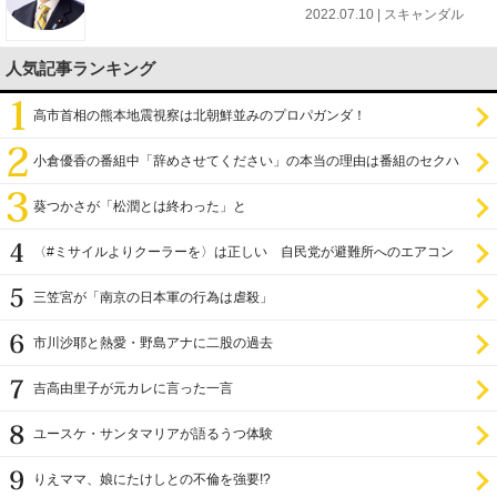
2022.07.10 | スキャンダル
人気記事ランキング
高市首相の熊本地震視察は北朝鮮並みのプロパガンダ！
小倉優香の番組中「辞めさせてください」の本当の理由は番組のセクハ
ラ
葵つかさが「松潤とは終わった」と
〈#ミサイルよりクーラーを〉は正しい 自民党が避難所へのエアコン
設置を遅らせてきた
三笠宮が「南京の日本軍の行為は虐殺」
市川沙耶と熱愛・野島アナに二股の過去
吉高由里子が元カレに言った一言
ユースケ・サンタマリアが語るうつ体験
りえママ、娘にたけしとの不倫を強要!?