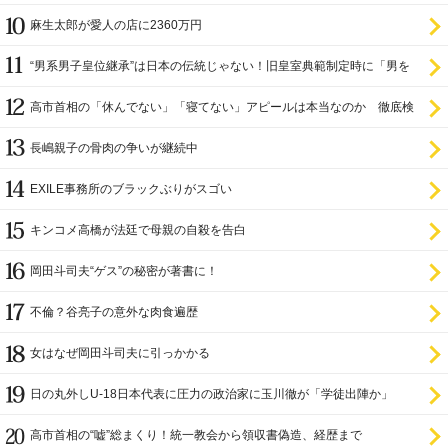
麻生太郎が愛人の店に2360万円
“男系男子皇位継承”は日本の伝統じゃない！旧皇室典範制定時に「男を
尊び女を卑む」と
高市首相の「休んでない」「寝てない」アピールは本当なのか 徹底検
証
長嶋親子の骨肉の争いが継続中
EXILE事務所のブラックぶりがスゴい
キンコメ高橋が法廷で母親の自殺を告白
岡田斗司夫“ゲス”の秘密が著書に！
不倫？谷亮子の意外な肉食遍歴
女はなぜ岡田斗司夫に引っかかる
日の丸外しU-18日本代表に圧力の政治家に玉川徹が「学徒出陣か」
高市首相の“嘘”総まくり！統一教会から領収書偽造、経歴まで