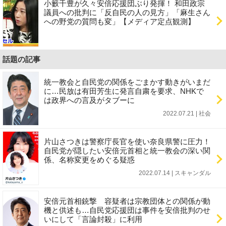
小籔千豊が久々安倍応援団ぶり発揮！ 和田政宗
議員への批判に「反自民の人の見方」「麻生さん
への野党の質問も変」【メディア定点観測】
話題の記事
統一教会と自民党の関係をごまかす動きがいまだ
に…民放は有田芳生に発言自粛を要求、NHKで
は政界への言及がタブーに
2022.07.21 | 社会
片山さつきは警察庁長官を使い奈良県警に圧力！
自民党が隠したい安倍元首相と統一教会の深い関
係、名称変更をめぐる疑惑
2022.07.14 | スキャンダル
安倍元首相銃撃 容疑者は宗教団体との関係が動
機と供述も…自民党応援団は事件を安倍批判のせ
いにして「言論封殺」に利用