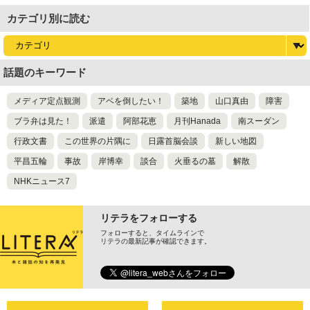
カテゴリ別に読む
話題のキーワード
メディア定点観測
アベを倒したい！
築地
山口真由
障害
ブラ弁は見た！
派遣
阿部花恵
月刊Hanada
南スーダン
行政文書
この世界の片隅に
日露首脳会談
新しい地図
平昌五輪
事故
岸博幸
談合
火垂るの墓
解散
NHKニュース7
リテラをフォローする
フォローすると、タイムラインで
リテラの最新記事が確認できます。