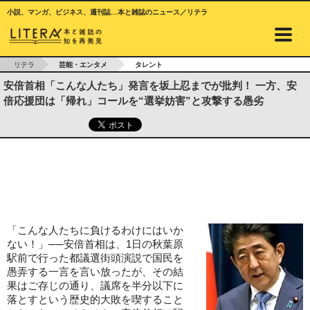
小説、マンガ、ビジネス、週刊誌…本と雑誌のニュース／リテラ
リテラ
芸能・エンタメ
タレント
安倍首相「こんな人たち」発言を坂上忍までが批判！ 一方、安
倍応援団は「帰れ」コールを“選挙妨害”と攻撃する愚劣
「こんな人たちに負けるわけにはいか
ない！」──安倍首相は、1日の秋葉原
駅前で行った都議選街頭演説で国民を
愚弄する一言を言い放ったが、その結
果はご存じの通り、議席を半分以下に
落とすという歴史的大敗を喫すること