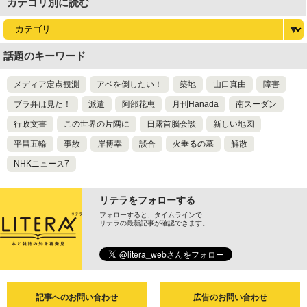
カテゴリ別に読む
話題のキーワード
メディア定点観測
アベを倒したい！
築地
山口真由
障害
ブラ弁は見た！
派遣
阿部花恵
月刊Hanada
南スーダン
行政文書
この世界の片隅に
日露首脳会談
新しい地図
平昌五輪
事故
岸博幸
談合
火垂るの墓
解散
NHKニュース7
リテラをフォローする
フォローすると、タイムラインで
リテラの最新記事が確認できます。
記事へのお問い合わせ
広告のお問い合わせ