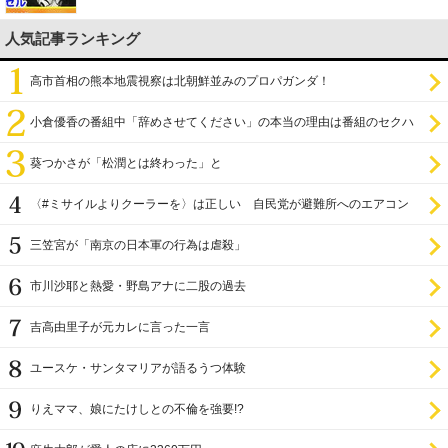
人気記事ランキング
高市首相の熊本地震視察は北朝鮮並みのプロパガンダ！
小倉優香の番組中「辞めさせてください」の本当の理由は番組のセクハ
ラ
葵つかさが「松潤とは終わった」と
〈#ミサイルよりクーラーを〉は正しい 自民党が避難所へのエアコン
設置を遅らせてきた
三笠宮が「南京の日本軍の行為は虐殺」
市川沙耶と熱愛・野島アナに二股の過去
吉高由里子が元カレに言った一言
ユースケ・サンタマリアが語るうつ体験
りえママ、娘にたけしとの不倫を強要!?