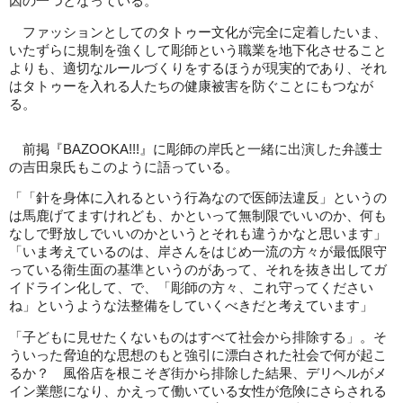
因の一つとなっている。
ファッションとしてのタトゥー文化が完全に定着したいま、
いたずらに規制を強くして彫師という職業を地下化させること
よりも、適切なルールづくりをするほうが現実的であり、それ
はタトゥーを入れる人たちの健康被害を防ぐことにもつなが
る。
前掲『BAZOOKA!!!』に彫師の岸氏と一緒に出演した弁護士
の吉田泉氏もこのように語っている。
「「針を身体に入れるという行為なので医師法違反」というの
は馬鹿げてますけれども、かといって無制限でいいのか、何も
なしで野放しでいいのかというとそれも違うかなと思います」
「いま考えているのは、岸さんをはじめ一流の方々が最低限守
っている衛生面の基準というのがあって、それを抜き出してガ
イドライン化して、で、「彫師の方々、これ守ってください
ね」というような法整備をしていくべきだと考えています」
「子どもに見せたくないものはすべて社会から排除する」。そ
ういった脅迫的な思想のもと強引に漂白された社会で何が起こ
るか？ 風俗店を根こそぎ街から排除した結果、デリヘルがメ
イン業態になり、かえって働いている女性が危険にさらされる