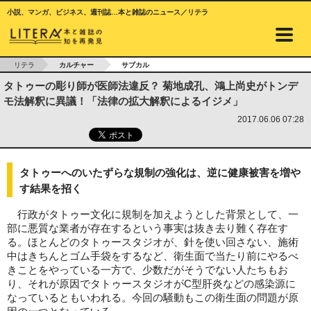
小説、マンガ、ビジネス、週刊誌…本と雑誌のニュース／リテラ
リテラ
カルチャー
サブカル
タトゥーの彫り師が医師法違反？ 菊地成孔、鴻上尚史がトンデ
モ法解釈に異議！「法律の拡大解釈によるイジメ」
2017.06.06 07:28
タトゥーへのいたずらな規制の強化は、逆に健康被害を増や
す結果を招く
行政がタトゥー文化に規制を加えようとした背景として、一
部に悪質な業者が存在するという事実は抜き去り難く存在す
る。ほとんどのタトゥースタジオが、針を使い回さない、施術
中はきちんとゴム手袋をするなど、衛生面で当たり前にやるべ
きことをやっている一方で、少数だがそうでない人たちもお
り、それが原因でタトゥースタジオがC型肝炎などの感染源に
なっているともいわれる。今回の騒動もこの衛生面の問題が原