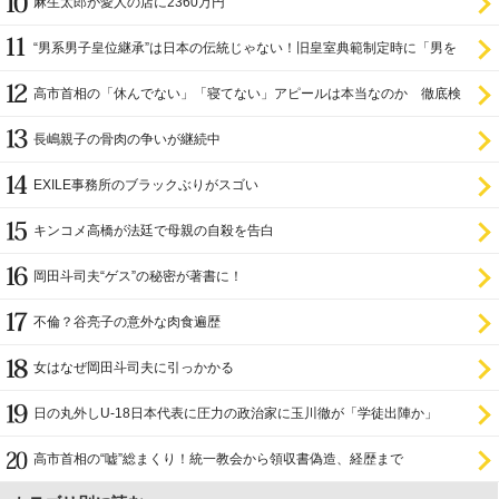
麻生太郎が愛人の店に2360万円
“男系男子皇位継承”は日本の伝統じゃない！旧皇室典範制定時に「男を
尊び女を卑む」と
高市首相の「休んでない」「寝てない」アピールは本当なのか 徹底検
証
長嶋親子の骨肉の争いが継続中
EXILE事務所のブラックぶりがスゴい
キンコメ高橋が法廷で母親の自殺を告白
岡田斗司夫“ゲス”の秘密が著書に！
不倫？谷亮子の意外な肉食遍歴
女はなぜ岡田斗司夫に引っかかる
日の丸外しU-18日本代表に圧力の政治家に玉川徹が「学徒出陣か」
高市首相の“嘘”総まくり！統一教会から領収書偽造、経歴まで