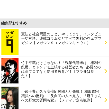
編集部おすすめ
憲法と社会問題のこと、やってます。インタビュ
ーや対談、連載コラムなどすべて無料のウェブマ
ガジン【マガジン９（マガジンキュウ）】
竹中平蔵だけじゃない！「残業代請求は、権利の
乱用」とトンデモ主張する経営者たち...必要なの
は高プロでなく使用者教育だ！【ブラ弁は見
た！】
小籔千豊が久々安倍応援団ぶり発揮！ 和田政宗
議員への批判に「反自民の人の見方」「麻生さん
への野党の質問も変」【メディア定点観測】