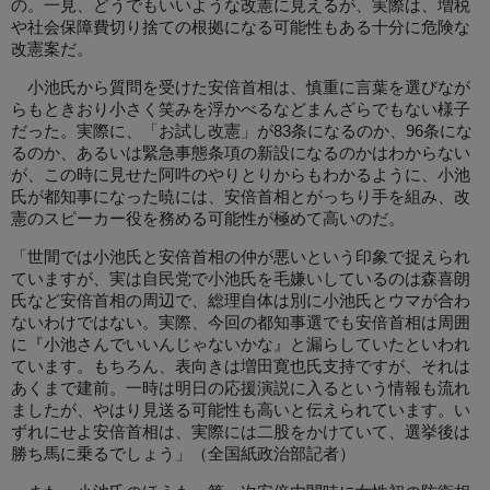
の。一見、どうでもいいような改憲に見えるが、実際は、増税
や社会保障費切り捨ての根拠になる可能性もある十分に危険な
改憲案だ。
小池氏から質問を受けた安倍首相は、慎重に言葉を選びなが
らもときおり小さく笑みを浮かべるなどまんざらでもない様子
だった。実際に、「お試し改憲」が83条になるのか、96条にな
るのか、あるいは緊急事態条項の新設になるのかはわからない
が、この時に見せた阿吽のやりとりからもわかるように、小池
氏が都知事になった暁には、安倍首相とがっちり手を組み、改
憲のスピーカー役を務める可能性が極めて高いのだ。
「世間では小池氏と安倍首相の仲が悪いという印象で捉えられ
ていますが、実は自民党で小池氏を毛嫌いしているのは森喜朗
氏など安倍首相の周辺で、総理自体は別に小池氏とウマが合わ
ないわけではない。実際、今回の都知事選でも安倍首相は周囲
に『小池さんでいいんじゃないかな』と漏らしていたといわれ
ています。もちろん、表向きは増田寛也氏支持ですが、それは
あくまで建前。一時は明日の応援演説に入るという情報も流れ
ましたが、やはり見送る可能性も高いと伝えられています。い
ずれにせよ安倍首相は、実際には二股をかけていて、選挙後は
勝ち馬に乗るでしょう」（全国紙政治部記者）