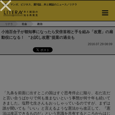
小説、マンガ、ビジネス、週刊誌…本と雑誌のニュース／リテラ
リテラ
社会
政治
小池百合子が都知事になったら安倍首相と手を組み「改憲」の扇
動役になる！ “お試し改憲”提案の過去も
2016.07.29 08:09
「九条を前面に出すとこの国はすぐ思考停止に陥り、右だ左だ
と言い合うばかりで何も進まないという事態が何十年も続いて
きました。塩野七生さんもおっしゃっているのですが、まずは
誰が聞いても『いい』と言えるような憲法から改正して、『憲
法は改正できるものだ』という意識を共有するところからはじ