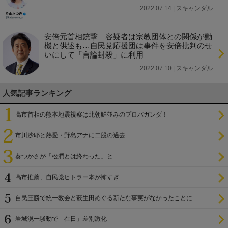
2022.07.14 | スキャンダル
安倍元首相銃撃 容疑者は宗教団体との関係が動
機と供述も…自民党応援団は事件を安倍批判のせ
いにして「言論封殺」に利用
2022.07.10 | スキャンダル
人気記事ランキング
高市首相の熊本地震視察は北朝鮮並みのプロパガンダ！
市川沙耶と熱愛・野島アナに二股の過去
葵つかさが「松潤とは終わった」と
高市推薦、自民党ヒトラー本が怖すぎ
自民圧勝で統一教会と萩生田めぐる新たな事実がなかったことに
岩城滉一騒動で「在日」差別激化