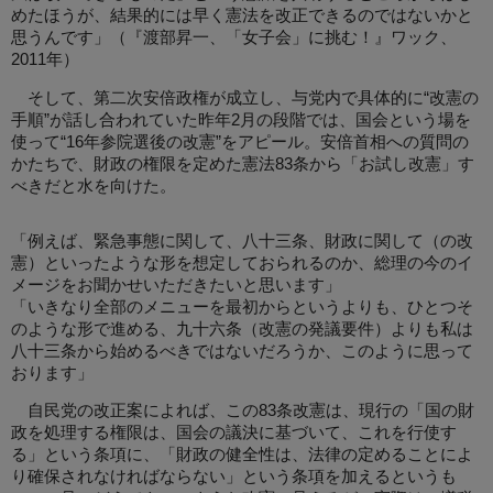
めたほうが、結果的には早く憲法を改正できるのではないかと
思うんです」（『渡部昇一、「女子会」に挑む！』ワック、
2011年）
そして、第二次安倍政権が成立し、与党内で具体的に“改憲の
手順”が話し合われていた昨年2月の段階では、国会という場を
使って“16年参院選後の改憲”をアピール。安倍首相への質問の
かたちで、財政の権限を定めた憲法83条から「お試し改憲」す
べきだと水を向けた。
「例えば、緊急事態に関して、八十三条、財政に関して（の改
憲）といったような形を想定しておられるのか、総理の今のイ
メージをお聞かせいただきたいと思います」
「いきなり全部のメニューを最初からというよりも、ひとつそ
のような形で進める、九十六条（改憲の発議要件）よりも私は
八十三条から始めるべきではないだろうか、このように思って
おります」
自民党の改正案によれば、この83条改憲は、現行の「国の財
政を処理する権限は、国会の議決に基づいて、これを行使す
る」という条項に、「財政の健全性は、法律の定めることによ
り確保されなければならない」という条項を加えるというも