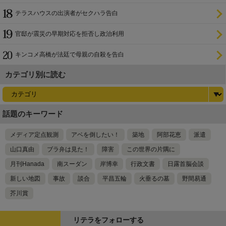
設置を遅らせてきた
テラスハウスの出演者がセクハラ告白
官邸が震災の早期対応を拒否し政治利用
キンコメ高橋が法廷で母親の自殺を告白
カテゴリ別に読む
話題のキーワード
メディア定点観測
アベを倒したい！
築地
阿部花恵
派遣
山口真由
ブラ弁は見た！
障害
この世界の片隅に
月刊Hanada
南スーダン
岸博幸
行政文書
日露首脳会談
新しい地図
事故
談合
平昌五輪
火垂るの墓
野間易通
芥川賞
リテラをフォローする