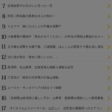
吉高由里子が元カレに言った一言
田宮二郎自殺の真相を夫人が告白！
りえママ、娘にたけしとの不倫を強要!?
小倉優香の番組中「辞めさせてください」の本当の理由は番組のセクハ
ラ
玉川徹を攻撃する橋下徹、三浦瑠麗、ほんこんの悪質デマ垂れ流し過去
辻仁成が告白「彼女に新しい人が…」
黒澤明、丸山眞男、志賀直哉も朝鮮人虐殺を証言
三笠宮が「南京の日本軍の行為は虐殺」
ユースケ・サンタマリアが語るうつ体験
「自衛隊は経済的に厳しい子が」は事実 貧困層を標的にした隊員募集
〈#ミサイルよりクーラーを〉は正しい 自民党が避難所へのエアコン