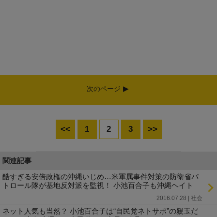
次のページ
<<
1
2
3
>>
関連記事
酷すぎる安倍政権の沖縄いじめ…米軍属事件対策の防衛省パ
トロール隊が基地反対派を監視！ 小池百合子も沖縄ヘイト
2016.07.28 | 社会
ネット人気も当然？ 小池百合子は“自民党ネトサポ”の親玉だ