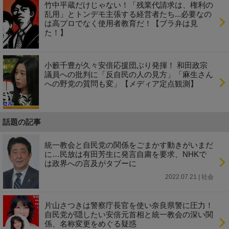
竹中平蔵だけじゃない！「残業代請求は、権利の
乱用」とトンデモ主張する経営者たち...必要なの
は高プロでなく使用者教育だ！【ブラ弁は見
た！】
小籔千豊が久々安倍応援団ぶり発揮！ 和田政宗
議員への批判に「反自民の人の見方」「麻生さん
への野党の質問も変」【メディア定点観測】
話題の記事
統一教会と自民党の関係をごまかす動きがいまだ
に…民放は有田芳生に発言自粛を要求、NHKで
は政界への言及がタブーに
2022.07.21 | 社会
片山さつきは警察庁長官を使い奈良県警に圧力！
自民党が隠したい安倍元首相と統一教会の深い関
係、名称変更をめぐる疑惑