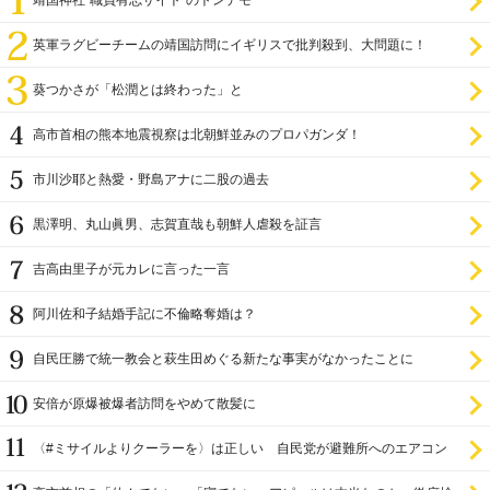
靖国神社“職員有志サイト”のトンデモ
英軍ラグビーチームの靖国訪問にイギリスで批判殺到、大問題に！
葵つかさが「松潤とは終わった」と
高市首相の熊本地震視察は北朝鮮並みのプロパガンダ！
市川沙耶と熱愛・野島アナに二股の過去
黒澤明、丸山眞男、志賀直哉も朝鮮人虐殺を証言
吉高由里子が元カレに言った一言
阿川佐和子結婚手記に不倫略奪婚は？
自民圧勝で統一教会と萩生田めぐる新たな事実がなかったことに
安倍が原爆被爆者訪問をやめて散髪に
〈#ミサイルよりクーラーを〉は正しい 自民党が避難所へのエアコン
設置を遅らせてきた