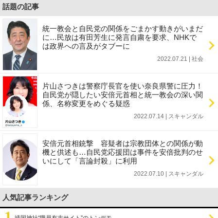
話題の記事
統一教会と自民党の関係をごまかす動きがいまだ
に…民放は有田芳生に発言自粛を要求、NHKで
は政界への言及がタブーに
2022.07.21 | 社会
片山さつきは警察庁長官を使い奈良県警に圧力！
自民党が隠したい安倍元首相と統一教会の深い関
係、名称変更をめぐる疑惑
2022.07.14 | スキャンダル
安倍元首相銃撃 容疑者は宗教団体との関係が動
機と供述も…自民党応援団は事件を安倍批判のせ
いにして「言論封殺」に利用
2022.07.10 | スキャンダル
人気記事ランキング