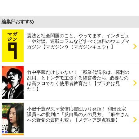
編集部おすすめ
憲法と社会問題のこと、やってます。インタビュ
ーや対談、連載コラムなどすべて無料のウェブマ
ガジン【マガジン９（マガジンキュウ）】
竹中平蔵だけじゃない！「残業代請求は、権利の
乱用」とトンデモ主張する経営者たち...必要なの
は高プロでなく使用者教育だ！【ブラ弁は見
た！】
小籔千豊が久々安倍応援団ぶり発揮！ 和田政宗
議員への批判に「反自民の人の見方」「麻生さん
への野党の質問も変」【メディア定点観測】