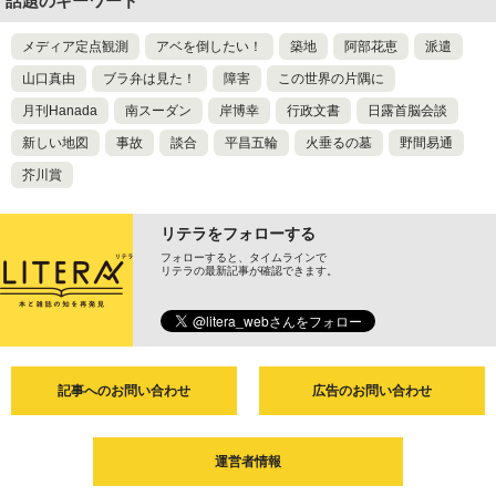
話題のキーワード
メディア定点観測
アベを倒したい！
築地
阿部花恵
派遣
山口真由
ブラ弁は見た！
障害
この世界の片隅に
月刊Hanada
南スーダン
岸博幸
行政文書
日露首脳会談
新しい地図
事故
談合
平昌五輪
火垂るの墓
野間易通
芥川賞
リテラをフォローする
フォローすると、タイムラインで
リテラの最新記事が確認できます。
記事へのお問い合わせ
広告のお問い合わせ
運営者情報