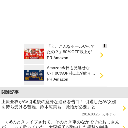
「え、こんなセールやって
Ads
たの？」80％OFF以上が
by
続々登場！Amazonの本気
PR Amazon
logly
が...
Amazon今日も見逃せな
い！80%OFF以上が続々登
場
PR Amazon
関連記事
上原亜衣がAV引退後の意外な進路を告白！ 引退したAV女優
を待ち受ける苦難、鈴木涼美も「覚悟が必要」と
2016.03.25 | カルチャー
「小6のときレイプされて。そのとき車のなかでそのおっさん
が……って歌っていた」大森靖子が激白した衝撃の半生