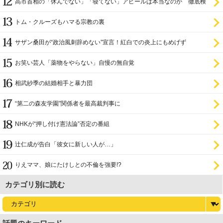
高市首相の「休んでない」「寝てない」アピールは本当なのか 徹底検
証
トム・クルーズもハマる宗教の裏
サザン桑田が“政治風刺辞めない”宣言！紅白での炎上にもめげず
お笑い芸人「薬物をやらない」自慢の無自覚
相武紗季の結婚相手と暴力団
“第二の森友学園”関係者を最高裁判事に
NHKが“押し付け憲法論”否定の番組
辻仁成が告白「彼女に新しい人が…」
りえママ、娘にたけしとの不倫を強要!?
カテゴリ別に読む