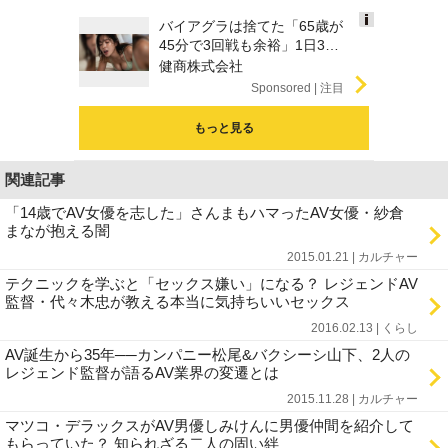
バイアグラは捨てた「65歳が
Ads
45分で3回戦も余裕」1日31
by
円で朝まで絶好調！
健商株式会社
logly
Sponsored
もっと見る
関連記事
「14歳でAV女優を志した」さんまもハマったAV女優・紗倉
まなが抱える闇
2015.01.21 | カルチャー
テクニックを学ぶと「セックス嫌い」になる？ レジェンドAV
監督・代々木忠が教える本当に気持ちいいセックス
2016.02.13 | くらし
AV誕生から35年──カンパニー松尾&バクシーシ山下、2人の
レジェンド監督が語るAV業界の変遷とは
2015.11.28 | カルチャー
マツコ・デラックスがAV男優しみけんに男優仲間を紹介して
もらっていた？ 知られざる二人の固い絆