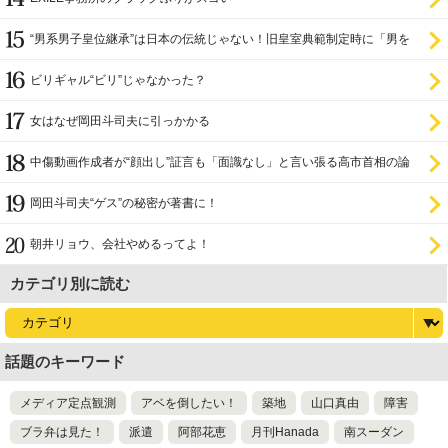
“男系男子皇位継承”は日本の伝統じゃない！旧皇室典範制定時に「男を
尊び女を卑む」と
ビリギャル“ビリ”じゃなかった？
女はなぜ岡田斗司夫に引っかかる
中傷動画作成者が“顔出し”証言も「面識なし」と言い張る高市首相の論
理破綻
岡田斗司夫“ゲス”の秘密が著書に！
朝井リョウ、会社やめるってよ！
カテゴリ別に読む
話題のキーワード
メディア定点観測
アベを倒したい！
築地
山口真由
障害
ブラ弁は見た！
派遣
阿部花恵
月刊Hanada
南スーダン