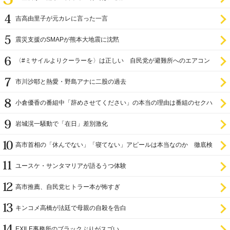
吉高由里子が元カレに言った一言
震災支援のSMAPが熊本大地震に沈黙
〈#ミサイルよりクーラーを〉は正しい 自民党が避難所へのエアコン
設置を遅らせてきた
市川沙耶と熱愛・野島アナに二股の過去
小倉優香の番組中「辞めさせてください」の本当の理由は番組のセクハ
ラ
岩城滉一騒動で「在日」差別激化
高市首相の「休んでない」「寝てない」アピールは本当なのか 徹底検
証
ユースケ・サンタマリアが語るうつ体験
高市推薦、自民党ヒトラー本が怖すぎ
キンコメ高橋が法廷で母親の自殺を告白
EXILE事務所のブラックぶりがスゴい