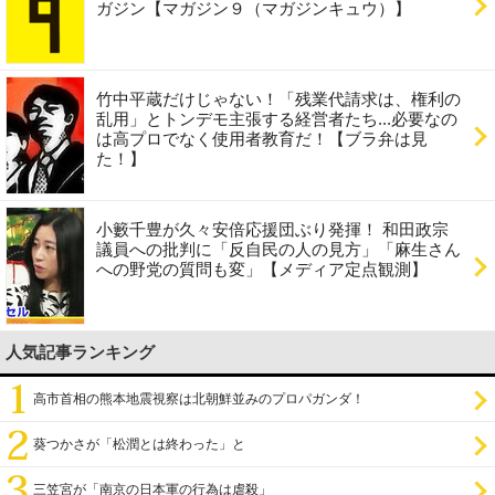
ガジン【マガジン９（マガジンキュウ）】
竹中平蔵だけじゃない！「残業代請求は、権利の
乱用」とトンデモ主張する経営者たち...必要なの
は高プロでなく使用者教育だ！【ブラ弁は見
た！】
小籔千豊が久々安倍応援団ぶり発揮！ 和田政宗
議員への批判に「反自民の人の見方」「麻生さん
への野党の質問も変」【メディア定点観測】
人気記事ランキング
高市首相の熊本地震視察は北朝鮮並みのプロパガンダ！
葵つかさが「松潤とは終わった」と
三笠宮が「南京の日本軍の行為は虐殺」