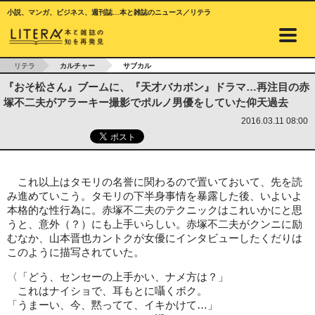
小説、マンガ、ビジネス、週刊誌…本と雑誌のニュース／リテラ
リテラ
カルチャー
サブカル
『おそ松さん』ブームに、『天才バカボン』ドラマ…再注目の赤
塚不二夫がアラーキー撮影でポルノ男優をしていた仰天過去
2016.03.11 08:00
これ以上はタモリの名誉に関わるので置いておいて、先を読
み進めていこう。タモリの下半身事情を暴露した後、いよいよ
本格的な性行為に。赤塚不二夫のテクニックはこれいかにと思
うと、意外（？）にも上手いらしい。赤塚不二夫がクンニに励
むなか、山本晋也カントクが女優にインタビューしたくだりは
このように描写されていた。
〈「どう、センセーの上手かい、ナメ方は？」
これはナイショで、耳もとに囁くボク。
「うまーい、今、黙ってて、イキかけて…」