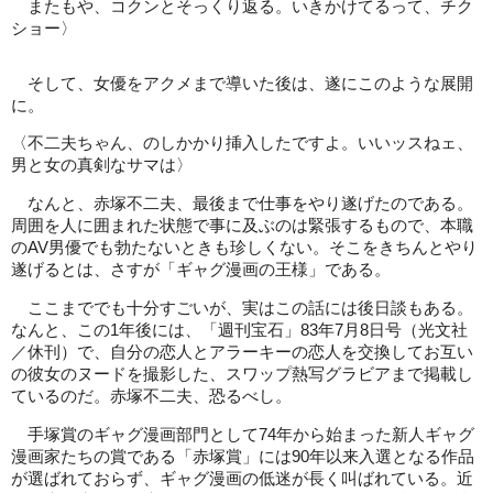
またもや、コクンとそっくり返る。いきかけてるって、チク
ショー〉
そして、女優をアクメまで導いた後は、遂にこのような展開
に。
〈不二夫ちゃん、のしかかり挿入したですよ。いいッスねェ、
男と女の真剣なサマは〉
なんと、赤塚不二夫、最後まで仕事をやり遂げたのである。
周囲を人に囲まれた状態で事に及ぶのは緊張するもので、本職
のAV男優でも勃たないときも珍しくない。そこをきちんとやり
遂げるとは、さすが「ギャグ漫画の王様」である。
ここまででも十分すごいが、実はこの話には後日談もある。
なんと、この1年後には、「週刊宝石」83年7月8日号（光文社
／休刊）で、自分の恋人とアラーキーの恋人を交換してお互い
の彼女のヌードを撮影した、スワップ熱写グラビアまで掲載し
ているのだ。赤塚不二夫、恐るべし。
手塚賞のギャグ漫画部門として74年から始まった新人ギャグ
漫画家たちの賞である「赤塚賞」には90年以来入選となる作品
が選ばれておらず、ギャグ漫画の低迷が長く叫ばれている。近