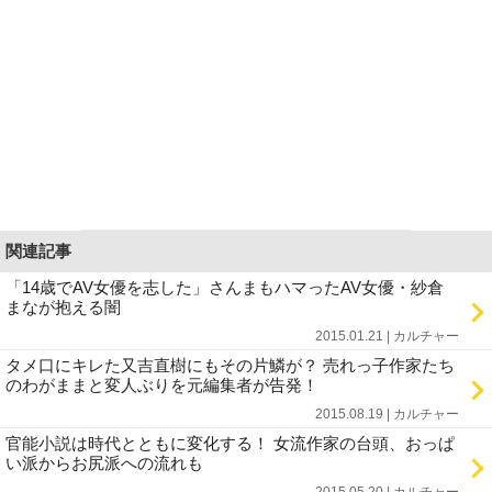
関連記事
「14歳でAV女優を志した」さんまもハマったAV女優・紗倉
まなが抱える闇
2015.01.21 | カルチャー
タメ口にキレた又吉直樹にもその片鱗が？ 売れっ子作家たち
のわがままと変人ぶりを元編集者が告発！
2015.08.19 | カルチャー
官能小説は時代とともに変化する！ 女流作家の台頭、おっぱ
い派からお尻派への流れも