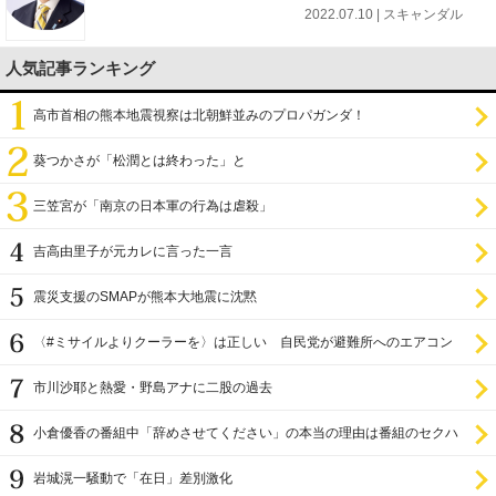
2022.07.10 | スキャンダル
人気記事ランキング
高市首相の熊本地震視察は北朝鮮並みのプロパガンダ！
葵つかさが「松潤とは終わった」と
三笠宮が「南京の日本軍の行為は虐殺」
吉高由里子が元カレに言った一言
震災支援のSMAPが熊本大地震に沈黙
〈#ミサイルよりクーラーを〉は正しい 自民党が避難所へのエアコン
設置を遅らせてきた
市川沙耶と熱愛・野島アナに二股の過去
小倉優香の番組中「辞めさせてください」の本当の理由は番組のセクハ
ラ
岩城滉一騒動で「在日」差別激化