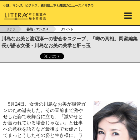
小説、マンガ、ビジネス、週刊誌…本と雑誌のニュース／リテラ
リテラ
芸能・エンタメ
タレント
川島なお美と渡辺淳一の密会をスクープ、「噂の真相」岡留編集
長が語る女優・川島なお美の美学と肝っ玉
9月24日、女優の川島なお美が胆管ガ
ンのため逝去した。その直前まで激や
せした姿で表舞台に立ち、「激やせと
か言われている場合じゃない」と仕事
への意欲を語るなど最後まで女優とし
てまっとうしたその姿と生き様に、ワ