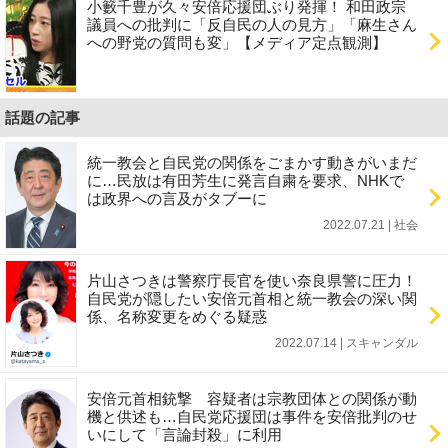
小籔千豊が久々安倍応援団ぶり発揮！ 和田政宗
議員への批判に「反自民の人の見方」「麻生さん
への野党の質問も変」【メディア定点観測】
話題の記事
統一教会と自民党の関係をごまかす動きがいまだ
に…民放は有田芳生に発言自粛を要求、NHKで
は政界への言及がタブーに
2022.07.21 | 社会
片山さつきは警察庁長官を使い奈良県警に圧力！
自民党が隠したい安倍元首相と統一教会の深い関
係、名称変更をめぐる疑惑
2022.07.14 | スキャンダル
安倍元首相銃撃 容疑者は宗教団体との関係が動
機と供述も…自民党応援団は事件を安倍批判のせ
いにして「言論封殺」に利用