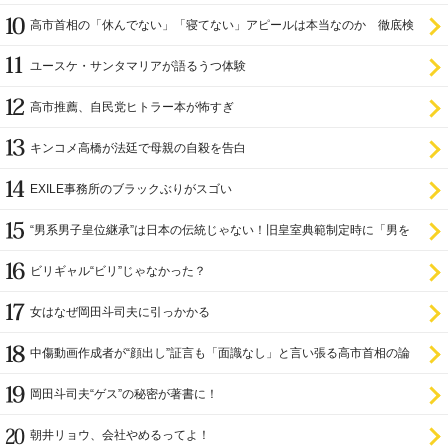
高市首相の「休んでない」「寝てない」アピールは本当なのか 徹底検
証
ユースケ・サンタマリアが語るうつ体験
高市推薦、自民党ヒトラー本が怖すぎ
キンコメ高橋が法廷で母親の自殺を告白
EXILE事務所のブラックぶりがスゴい
“男系男子皇位継承”は日本の伝統じゃない！旧皇室典範制定時に「男を
尊び女を卑む」と
ビリギャル“ビリ”じゃなかった？
女はなぜ岡田斗司夫に引っかかる
中傷動画作成者が“顔出し”証言も「面識なし」と言い張る高市首相の論
理破綻
岡田斗司夫“ゲス”の秘密が著書に！
朝井リョウ、会社やめるってよ！