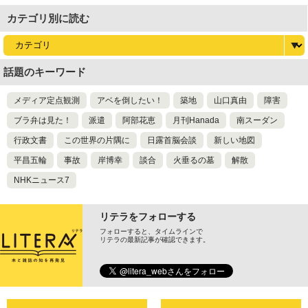
カテゴリ別に読む
話題のキーワード
メディア定点観測
アベを倒したい！
築地
山口真由
障害
ブラ弁は見た！
派遣
阿部花恵
月刊Hanada
南スーダン
行政文書
この世界の片隅に
日露首脳会談
新しい地図
平昌五輪
事故
岸博幸
談合
火垂るの墓
解散
NHKニュース7
リテラをフォローする
フォローすると、タイムラインで
リテラの最新記事が確認できます。