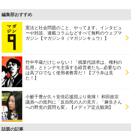
編集部おすすめ
憲法と社会問題のこと、やってます。インタビュ
ーや対談、連載コラムなどすべて無料のウェブマ
ガジン【マガジン９（マガジンキュウ）】
竹中平蔵だけじゃない！「残業代請求は、権利の
乱用」とトンデモ主張する経営者たち...必要なの
は高プロでなく使用者教育だ！【ブラ弁は見
た！】
小籔千豊が久々安倍応援団ぶり発揮！ 和田政宗
議員への批判に「反自民の人の見方」「麻生さん
への野党の質問も変」【メディア定点観測】
話題の記事