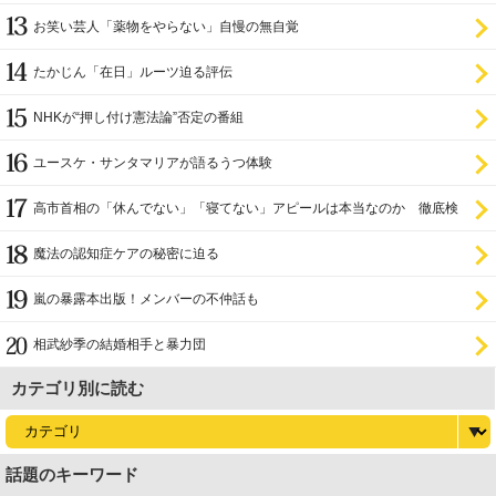
お笑い芸人「薬物をやらない」自慢の無自覚
たかじん「在日」ルーツ迫る評伝
NHKが“押し付け憲法論”否定の番組
ユースケ・サンタマリアが語るうつ体験
高市首相の「休んでない」「寝てない」アピールは本当なのか 徹底検
証
魔法の認知症ケアの秘密に迫る
嵐の暴露本出版！メンバーの不仲話も
相武紗季の結婚相手と暴力団
カテゴリ別に読む
話題のキーワード