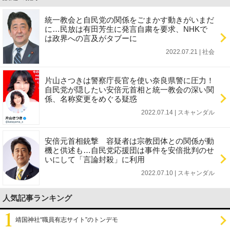
統一教会と自民党の関係をごまかす動きがいまだ
に…民放は有田芳生に発言自粛を要求、NHKで
は政界への言及がタブーに
2022.07.21 | 社会
片山さつきは警察庁長官を使い奈良県警に圧力！
自民党が隠したい安倍元首相と統一教会の深い関
係、名称変更をめぐる疑惑
2022.07.14 | スキャンダル
安倍元首相銃撃 容疑者は宗教団体との関係が動
機と供述も…自民党応援団は事件を安倍批判のせ
いにして「言論封殺」に利用
2022.07.10 | スキャンダル
人気記事ランキング
靖国神社“職員有志サイト”のトンデモ