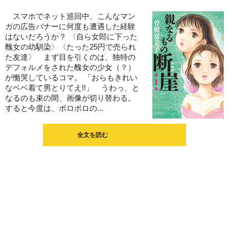
スマホでネット巡回中、こんなマン
ガの広告バナーに何度も遭遇した経験
はないだろうか？ 〈自ら女郎に下った
醜女の幼馴染〉〈たった25円で売られ
た友達〉 まず目を引くのは、独特の
デフォルメをされた醜女の少女（？）
が慟哭しているコマ。 「おらもきれい
なベベ着て男とりてえ!!」 うわっ、と
なるのも束の間、画像が切り替わる。
すると今度は、ボロボロの...
全文を読む