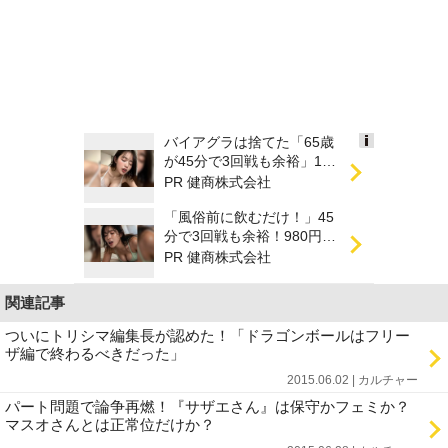
バイアグラは捨てた「65歳
Ads
が45分で3回戦も余裕」1日
by
31円で朝まで絶好調！
PR 健商株式会社
logly
「風俗前に飲むだけ！」45
分で3回戦も余裕！980円で
朝まで絶好調
PR 健商株式会社
関連記事
ついにトリシマ編集長が認めた！「ドラゴンボールはフリー
ザ編で終わるべきだった」
2015.06.02 | カルチャー
パート問題で論争再燃！『サザエさん』は保守かフェミか？
マスオさんとは正常位だけか？