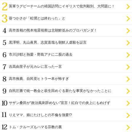
英軍ラグビーチームの靖国訪問にイギリスで批判殺到、大問題に！
葵つかさが「松潤とは終わった」と
高市首相の熊本地震視察は北朝鮮並みのプロパガンダ！
黒澤明、丸山眞男、志賀直哉も朝鮮人虐殺を証言
市川沙耶と熱愛・野島アナに二股の過去
吉高由里子が元カレに言った一言
高市推薦、自民党ヒトラー本が怖すぎ
自民圧勝で統一教会と萩生田めぐる新たな事実がなかったことに
サザン桑田が“政治風刺辞めない”宣言！紅白での炎上にもめげず
りえママ、娘にたけしとの不倫を強要!?
トム・クルーズもハマる宗教の裏