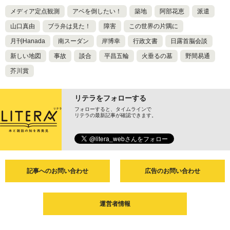
メディア定点観測
アベを倒したい！
築地
阿部花恵
派遣
山口真由
ブラ弁は見た！
障害
この世界の片隅に
月刊Hanada
南スーダン
岸博幸
行政文書
日露首脳会談
新しい地図
事故
談合
平昌五輪
火垂るの墓
野間易通
芥川賞
リテラをフォローする
フォローすると、タイムラインで
リテラの最新記事が確認できます。
記事へのお問い合わせ
広告のお問い合わせ
運営者情報