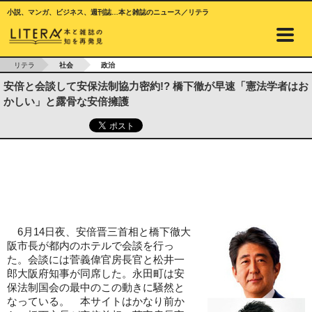
小説、マンガ、ビジネス、週刊誌…本と雑誌のニュース／リテラ
リテラ
社会
政治
安倍と会談して安保法制協力密約!? 橋下徹が早速「憲法学者はお
かしい」と露骨な安倍擁護
6月14日夜、安倍晋三首相と橋下徹大
阪市長が都内のホテルで会談を行っ
た。会談には菅義偉官房長官と松井一
郎大阪府知事が同席した。永田町は安
保法制国会の最中のこの動きに騒然と
なっている。 本サイトはかなり前か