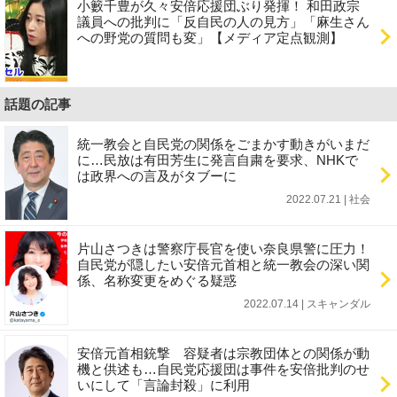
小籔千豊が久々安倍応援団ぶり発揮！ 和田政宗
議員への批判に「反自民の人の見方」「麻生さん
への野党の質問も変」【メディア定点観測】
話題の記事
統一教会と自民党の関係をごまかす動きがいまだ
に…民放は有田芳生に発言自粛を要求、NHKで
は政界への言及がタブーに
2022.07.21 | 社会
片山さつきは警察庁長官を使い奈良県警に圧力！
自民党が隠したい安倍元首相と統一教会の深い関
係、名称変更をめぐる疑惑
2022.07.14 | スキャンダル
安倍元首相銃撃 容疑者は宗教団体との関係が動
機と供述も…自民党応援団は事件を安倍批判のせ
いにして「言論封殺」に利用