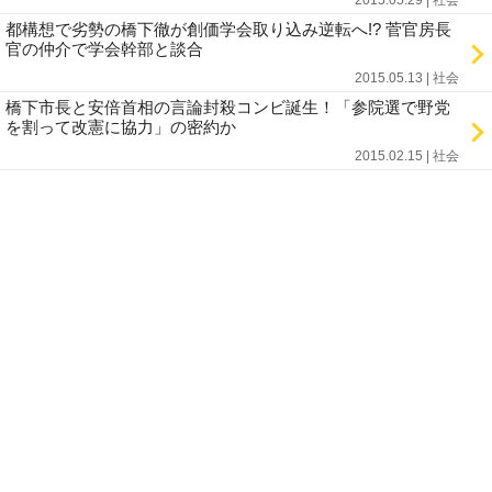
2015.05.29 | 社会
都構想で劣勢の橋下徹が創価学会取り込み逆転へ!? 菅官房長
官の仲介で学会幹部と談合
2015.05.13 | 社会
橋下市長と安倍首相の言論封殺コンビ誕生！「参院選で野党
を割って改憲に協力」の密約か
2015.02.15 | 社会