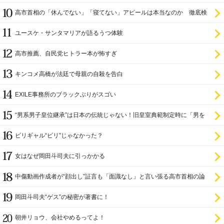
高市首相の「休んでない」「寝てない」アピールは本当なのか 徹底検
証
ユースケ・サンタマリアが語るうつ体験
高市推薦、自民党ヒトラー本が怖すぎ
キンコメ高橋が法廷で母親の自殺を告白
EXILE事務所のブラックぶりがスゴい
“男系男子皇位継承”は日本の伝統じゃない！旧皇室典範制定時に「男を
尊び女を卑む」と
ビリギャル“ビリ”じゃなかった？
女はなぜ岡田斗司夫に引っかかる
中傷動画作成者が“顔出し”証言も「面識なし」と言い張る高市首相の論
理破綻
岡田斗司夫“ゲス”の秘密が著書に！
朝井リョウ、会社やめるってよ！