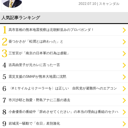
2022.07.10 | スキャンダル
人気記事ランキング
高市首相の熊本地震視察は北朝鮮並みのプロパガンダ！
葵つかさが「松潤とは終わった」と
三笠宮が「南京の日本軍の行為は虐殺」
吉高由里子が元カレに言った一言
震災支援のSMAPが熊本大地震に沈黙
〈#ミサイルよりクーラーを〉は正しい 自民党が避難所へのエアコン
設置を遅らせてきた
市川沙耶と熱愛・野島アナに二股の過去
小倉優香の番組中「辞めさせてください」の本当の理由は番組のセクハ
ラ
岩城滉一騒動で「在日」差別激化