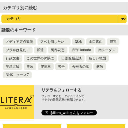
カテゴリ別に読む
話題のキーワード
メディア定点観測
アベを倒したい！
築地
山口真由
障害
ブラ弁は見た！
派遣
阿部花恵
月刊Hanada
南スーダン
行政文書
この世界の片隅に
日露首脳会談
新しい地図
平昌五輪
事故
岸博幸
談合
火垂るの墓
解散
NHKニュース7
リテラをフォローする
フォローすると、タイムラインで
リテラの最新記事が確認できます。