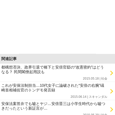
関連記事
都構想否決、政界引退で橋下と安倍官邸の“改憲密約”はどう
なる？ 民間閣僚起用説も
2015.05.18 | 社会
これが安保法制担当…10代女子に論破された“安倍の右腕”礒
崎首相補佐官のトンデモ発言録
2015.06.14 | スキャンダル
安保法案答弁でも嘘とヤジ…安倍晋三は小学生時代から嘘つ
きだったという新証言が…