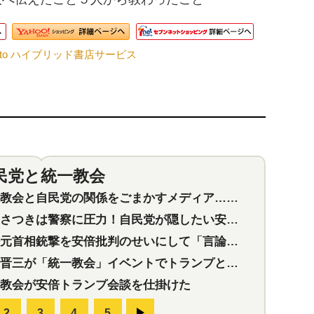
nto ハイブリッド書店サービス
民党と統一教会
特集
2
会と自民党の関係をごまかすメディア…民放は有田芳生に発言自粛を要求
つきは警察に圧力！自民党が隠したい安倍元首相と統一教会の深い関係
首相銃撃を安倍批判のせいにして「言論封殺」に利用する自民党応援団
三が「統一教会」イベントでトランプと演説！同性婚や夫婦別姓を攻撃
教会が安倍トランプ会談を仕掛けた