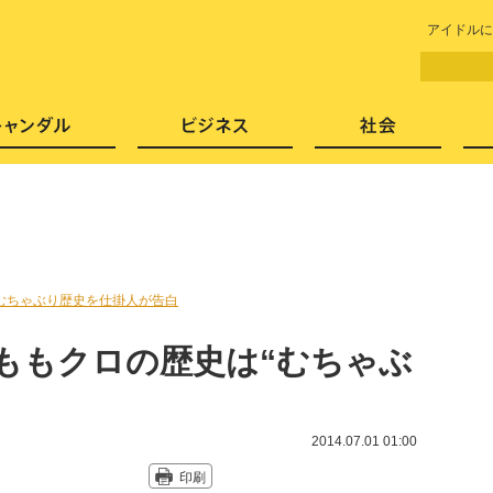
LITERA／リテラ 本と雑誌の
アイドルに
芸能・エンタメ
スキャンダル
ビジネ
むちゃぶり歴史を仕掛人が告白
ももクロの歴史は“むちゃぶ
2014.07.01 01:00
印刷