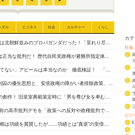
ンダル
ビジネス
社会
カルチャー
くらし
カテ
高市首相の熊本地震避難所視察は北朝鮮並みのプロパガンダだった！「至れり尽くせり」の選ばれた避難所の一方で実態は…
社会
1
〈#ミサイルよりクーラーを〉は正当な批判だ！ 歴代自民党政権が避難所指定体育館へのエアコン設置を遅らせてきた客観的事実
2
高市首相の「休んでない」「寝てない」アピールは本当なのか 徹底検証！ 「資料読み込み」「アイロンがけ」も矛盾だらけ…
3
相模原事件から10年──植松死刑囚の優生思想と、安倍政権の障がい者排除政策、右派勢力の差別主義との関係を改めて問う
4
“男系男子の皇位継承”は明治期の創作！ 旧皇室典範策定時に「男を尊び女を卑むの慣習、人民の脳髄」とトンデモ論で女性天皇を否定
5
山里亮太が『DayDay.』で国会前の高市批判デモを「政策への反対や政権批判でない」と捻じ曲げ解説 デモ参加者から批判殺到
ビジ
1
安倍晋三元首相の命日で高市首相は功績を賞賛したが……功績とは“真逆”の安倍元首相のトンデモ発言を振り返る
2