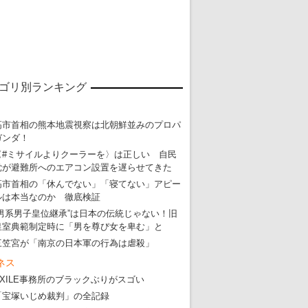
ゴリ別ランキング
高市首相の熊本地震視察は北朝鮮並みのプロパ
ガンダ！
〈#ミサイルよりクーラーを〉は正しい 自民
党が避難所へのエアコン設置を遅らせてきた
高市首相の「休んでない」「寝てない」アピー
ルは本当なのか 徹底検証
“男系男子皇位継承”は日本の伝統じゃない！旧
皇室典範制定時に「男を尊び女を卑む」と
三笠宮が「南京の日本軍の行為は虐殺」
ネス
EXILE事務所のブラックぶりがスゴい
「宝塚いじめ裁判」の全記録