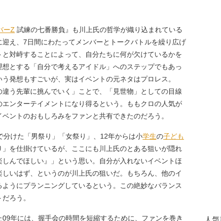
バーZ
試練の七番勝負』も川上氏の哲学が織り込まれている
に迎え、7日間にわたってメンバーとトークバトルを繰り広げ
トと対峙することによって、自分たちに何が欠けているかを
理想とする「自分で考えるアイドル」へのステップでもあっ
いう発想もすごいが、実はイベントの元ネタはプロレス。
の違う先輩に挑んでいく」ことで、「見世物」としての目線
のエンターテイメントになり得るという。ももクロの人気が
イベントのおもしろみをファンと共有できたのだろう。
で分けた「男祭り」「女祭り」、12年からは小
学生
の
子ども
り」を仕掛けているが、ここにも川上氏のとある狙いが隠れ
楽しんでほしい』」という思い。自分が入れないイベントほ
楽しいはず、というのが川上氏の狙いだ。もちろん、他のイ
るようにプランニングしているという。この絶妙なバランス
トだろう。
09年には、握手会の時間を短縮するために、ファンを巻き
人気