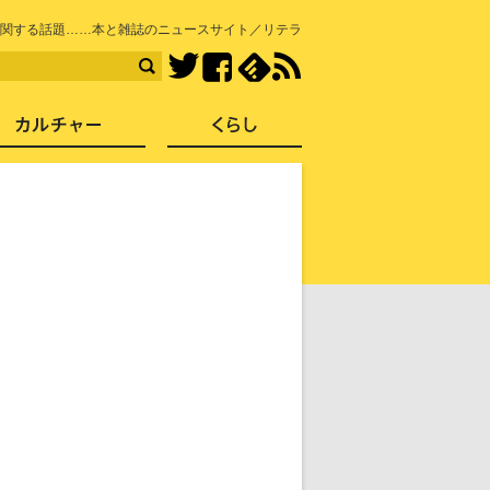
知を再発見
関する話題……本と雑誌のニュースサイト／リテラ
Facebook
feedly
RSS
Twitter
ス
社会
カルチャー
くらし