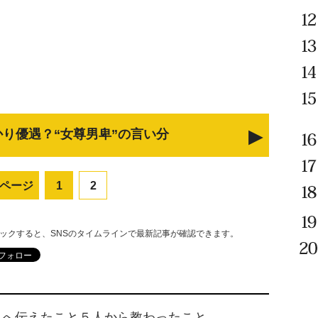
り優遇？“女尊男卑”の言い分
ページ
1
2
リックすると、SNSのタイムラインで最新記事が確認できます。
人へ伝えたこと５人から教わったこと