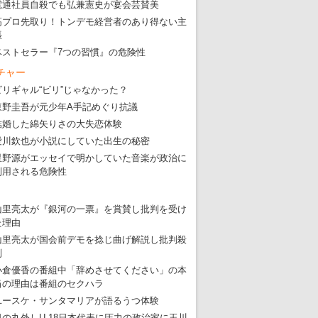
電通社員自殺でも弘兼憲史が宴会芸賛美
高プロ先取り！トンデモ経営者のあり得ない主
張
ベストセラー『7つの習慣』の危険性
チャー
ビリギャル“ビリ”じゃなかった？
東野圭吾が元少年A手記めぐり抗議
結婚した綿矢りさの大失恋体験
愛川欽也が小説にしていた出生の秘密
星野源がエッセイで明かしていた音楽が政治に
利用される危険性
山里亮太が『銀河の一票』を賞賛し批判を受け
た理由
山里亮太が国会前デモを捻じ曲げ解説し批判殺
到
小倉優香の番組中「辞めさせてください」の本
当の理由は番組のセクハラ
ユースケ・サンタマリアが語るうつ体験
日の丸外しU-18日本代表に圧力の政治家に玉川