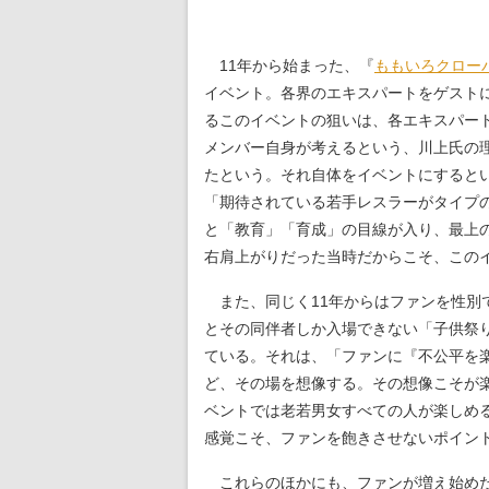
11年から始まった、『
ももいろクロー
イベント。各界のエキスパートをゲスト
るこのイベントの狙いは、各エキスパー
メンバー自身が考えるという、川上氏の
たという。それ自体をイベントにすると
「期待されている若手レスラーがタイプ
と「教育」「育成」の目線が入り、最上
右肩上がりだった当時だからこそ、この
また、同じく11年からはファンを性別
とその同伴者しか入場できない「子供祭
ている。それは、「ファンに『不公平を
ど、その場を想像する。その想像こそが
ベントでは老若男女すべての人が楽しめ
感覚こそ、ファンを飽きさせないポイン
これらのほかにも、ファンが増え始めた