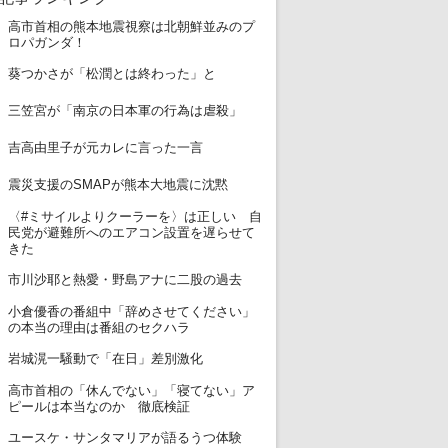
高市首相の熊本地震視察は北朝鮮並みのプ
1
ロパガンダ！
2
葵つかさが「松潤とは終わった」と
3
三笠宮が「南京の日本軍の行為は虐殺」
4
吉高由里子が元カレに言った一言
5
震災支援のSMAPが熊本大地震に沈黙
〈#ミサイルよりクーラーを〉は正しい 自
6
民党が避難所へのエアコン設置を遅らせて
きた
7
市川沙耶と熱愛・野島アナに二股の過去
小倉優香の番組中「辞めさせてください」
8
の本当の理由は番組のセクハラ
9
岩城滉一騒動で「在日」差別激化
高市首相の「休んでない」「寝てない」ア
10
ピールは本当なのか 徹底検証
11
ユースケ・サンタマリアが語るうつ体験