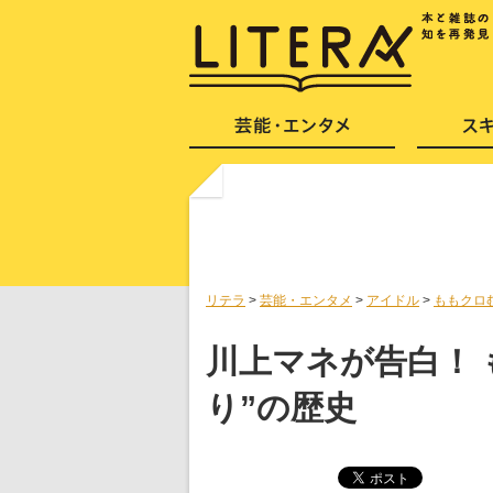
リテラ
>
芸能・エンタメ
>
アイドル
>
ももクロ
川上マネが告白！ 
り”の歴史