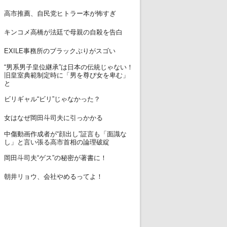
12
高市推薦、自民党ヒトラー本が怖すぎ
13
キンコメ高橋が法廷で母親の自殺を告白
14
EXILE事務所のブラックぶりがスゴい
“男系男子皇位継承”は日本の伝統じゃない！
15
旧皇室典範制定時に「男を尊び女を卑む」
と
16
ビリギャル“ビリ”じゃなかった？
17
女はなぜ岡田斗司夫に引っかかる
中傷動画作成者が“顔出し”証言も「面識な
18
し」と言い張る高市首相の論理破綻
19
岡田斗司夫“ゲス”の秘密が著書に！
20
朝井リョウ、会社やめるってよ！