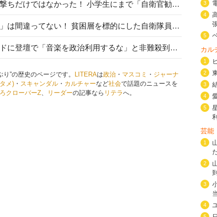
自衛隊リクルートは貧困層狙い撃ちだけではなかった！ 小学生にまで「自衛官勧誘」目的のパンフレット作成
3
4
「自衛隊は経済的に厳しい子が」は間違ってない！ 貧困層を標的にした自衛隊員募集、やす子、山上被告も…日本でも進む“経済的徴兵制”
5
高市首相がミュージックアワードに登壇で「音楽を政治利用するな」と非難殺到！ MAJの国策的本質を批判する声も
カル
1
2
ぶり”の歴史のページです。
LITERA
は
政治
・
マスコミ
・
ジャーナ
タメ)
・
スキャンダル
・
カルチャー
など
社会
で話題のニュースを
3
ろクローバーZ
、
リーダー
の記事なら
リテラ
へ。
4
5
芸能
1
2
3
4
5