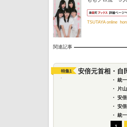
TSUTAYA online
ho
関連記事
安倍元首相・自
特集
1
・
統一教
・
片山さ
・
安倍元
・
安倍晋
・
統一