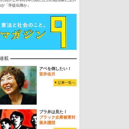
徹が「学徒出陣か」
連載
アベを倒したい！
室井佑月
記事一覧へ
ブラ弁は見た！
ブラック企業被害対
策弁護団