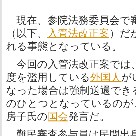
現在、参院法務委員会で
（以下、
入管法改正案
）だ
れる事態となっている。
今回の入管法改正案では、
度を濫用している
外国人
が
なった場合は強制送還でき
のひとつとなっているのが
房子氏の
国会
発言だ。
難民審査参与員は民間出