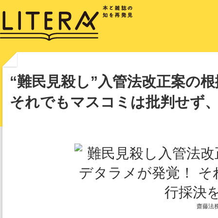
“難民見殺し”入管法改正案の
それでもマスコミは批判せず
齋藤法務