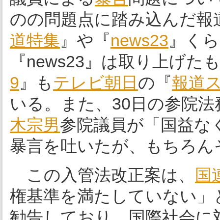
のの問題点に踏み込んだ報
道特集
』や『
news23
』くら
『news23』は取り上げた
9
』も
テレビ朝日
の『
報道
いる。また、30日の参院
木宗男
参院議員が「国益な
暴言を吐いたが、もちろん
この入管法改正案は、
国
権基準を満たしていない」
勧告しており、国際社会に