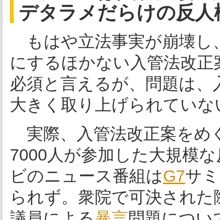
デタラメだらけの反人
もはや立法事実が崩壊し
にするほかない入管法改正
必須と言えるが、問題は、
大きく取り上げられていな
実際、入管法改正案をめぐ
7000人が参加した大規模な
ビのニュース番組は
G7
サミ
られず。衆院で可決された
議員による
暴言
問題につい