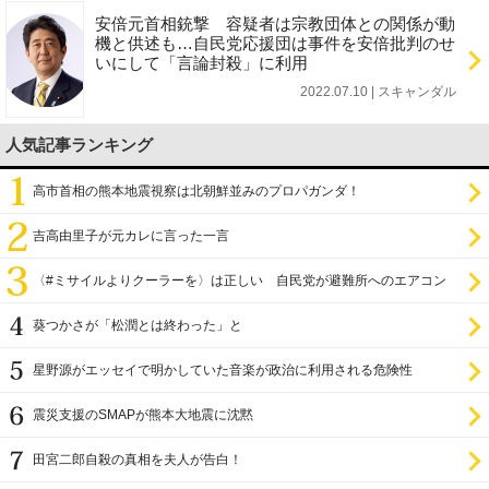
安倍元首相銃撃 容疑者は宗教団体との関係が動
機と供述も…自民党応援団は事件を安倍批判のせ
いにして「言論封殺」に利用
2022.07.10 | スキャンダル
人気記事ランキング
高市首相の熊本地震視察は北朝鮮並みのプロパガンダ！
吉高由里子が元カレに言った一言
〈#ミサイルよりクーラーを〉は正しい 自民党が避難所へのエアコン
設置を遅らせてきた
葵つかさが「松潤とは終わった」と
星野源がエッセイで明かしていた音楽が政治に利用される危険性
震災支援のSMAPが熊本大地震に沈黙
田宮二郎自殺の真相を夫人が告白！