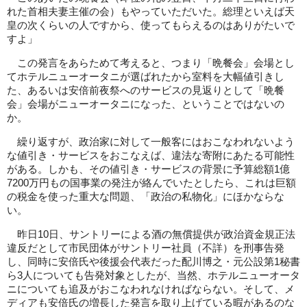
れた首相夫妻主催の会）もやっていただいた。総理といえば天
皇の次くらいの人ですから、使ってもらえるのはありがたいで
すよ」
この発言をあらためて考えると、つまり「晩餐会」会場とし
てホテルニューオータニが選ばれたから室料を大幅値引きし
た、あるいは安倍前夜祭へのサービスの見返りとして「晩餐
会」会場がニューオータニになった、ということではないの
か。
繰り返すが、政治家に対して一般客にはおこなわれないよう
な値引き・サービスをおこなえば、違法な寄附にあたる可能性
がある。しかも、その値引き・サービスの背景に予算総額1億
7200万円もの国事業の発注が絡んでいたとしたら、これは巨額
の税金を使った重大な問題、「政治の私物化」にほかならな
い。
昨日10日、サントリーによる酒の無償提供が政治資金規正法
違反だとして市民団体がサントリー社員（不詳）を刑事告発
し、同時に安倍氏や後援会代表だった配川博之・元公設第1秘書
ら3人についても告発対象としたが、当然、ホテルニューオータ
ニについても追及がおこなわれなければならない。そして、メ
ディアも安倍氏の増長した発言を取り上げている暇があるのな