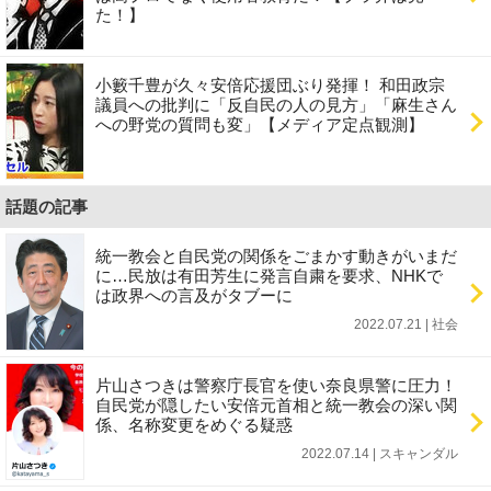
た！】
小籔千豊が久々安倍応援団ぶり発揮！ 和田政宗
議員への批判に「反自民の人の見方」「麻生さん
への野党の質問も変」【メディア定点観測】
話題の記事
統一教会と自民党の関係をごまかす動きがいまだ
に…民放は有田芳生に発言自粛を要求、NHKで
は政界への言及がタブーに
2022.07.21 | 社会
片山さつきは警察庁長官を使い奈良県警に圧力！
自民党が隠したい安倍元首相と統一教会の深い関
係、名称変更をめぐる疑惑
2022.07.14 | スキャンダル