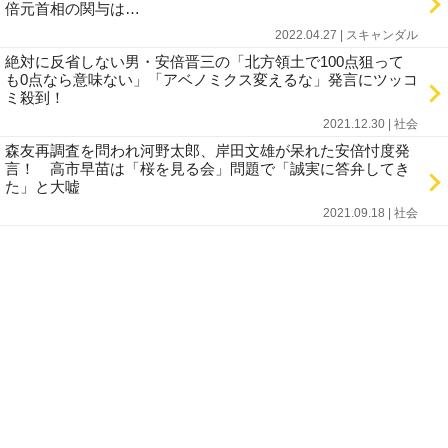
倍元首相の関与は…
2022.04.27 | スキャンダル
絶対に反省しない男・安倍晋三の「北方領土で100点狙って
も0点なら意味ない」「アベノミクス変えるな」発言にツッコ
ミ殺到！
2021.12.30 | 社会
森友再調査を問われ河野太郎、岸田文雄が呆れた安倍忖度発
言！ 高市早苗は「桜を見る会」問題で「誠実に答弁してき
た」と大嘘
2021.09.18 | 社会