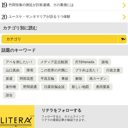
竹田恒泰の側近が詐欺逮捕、その裏側には
ユースケ・サンタマリアが語るうつ体験
カテゴリ別に読む
話題のキーワード
アベを倒したい！
メディア定点観測
月刊Hanada
築地
山口真由
障害
この世界の片隅に
ブラ弁は見た！
行政文書
派遣
阿部花恵
平昌五輪
事故
解散
南スーダン
著作権
野間易通
日露首脳会談
新しい地図
奥田愛基
談合
リテラをフォローする
フォローすると、タイムラインで
リテラの最新記事が確認できます。