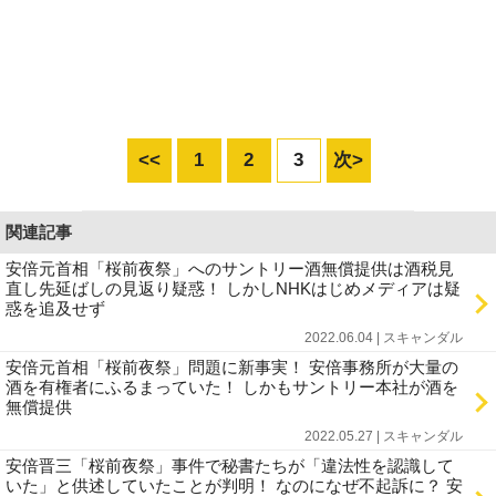
<<
1
2
3
次>
関連記事
安倍元首相「桜前夜祭」へのサントリー酒無償提供は酒税見
直し先延ばしの見返り疑惑！ しかしNHKはじめメディアは疑
惑を追及せず
2022.06.04 | スキャンダル
安倍元首相「桜前夜祭」問題に新事実！ 安倍事務所が大量の
酒を有権者にふるまっていた！ しかもサントリー本社が酒を
無償提供
2022.05.27 | スキャンダル
安倍晋三「桜前夜祭」事件で秘書たちが「違法性を認識して
いた」と供述していたことが判明！ なのになぜ不起訴に？ 安