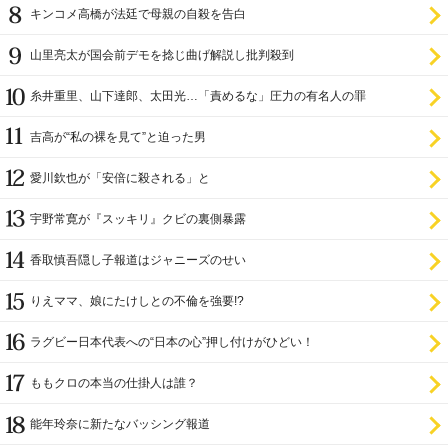
キンコメ高橋が法廷で母親の自殺を告白
山里亮太が国会前デモを捻じ曲げ解説し批判殺到
糸井重里、山下達郎、太田光…「責めるな」圧力の有名人の罪
吉高が“私の裸を見て”と迫った男
愛川欽也が「安倍に殺される」と
宇野常寛が『スッキリ』クビの裏側暴露
香取慎吾隠し子報道はジャニーズのせい
りえママ、娘にたけしとの不倫を強要!?
ラグビー日本代表への“日本の心”押し付けがひどい！
ももクロの本当の仕掛人は誰？
能年玲奈に新たなバッシング報道