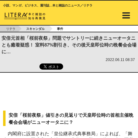
小説、マンガ、ビジネス、週刊誌…本と雑誌のニュース／リテラ
リテラ
スキャンダル
事件
安倍元首相「桜前夜祭」問題でサントリーに続きニューオータニ
とも癒着疑惑！ 室料87%割引き、その後天皇即位時の晩餐会会場
に…
2022.06.11 08:37
安倍「桜前夜祭」値引きの見返りで天皇即位時の首相主催晩
餐会会場がニューオータニに？
内閣府に設置された「皇位継承式典事務局」によれば、「舞