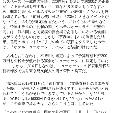
台スペース（平成度の実績：220席分）を除いて約900名の正餐
が行える宴会場を有する」「元首など各国要人をもてなすた
め、非常に高いレベルの接客及び充実した設備・ノウハウを兼
ね備えている」「前日も使用可能」「23日に大きなイベントが
ないこと」の4点が選定理由だという。これくらいの条件なら
ば、帝国ホテルの「孔雀の間」やホテルオークラの「平安の
間」は「鶴の間」と同規模の宴会場であるし、いろいろ候補に
あがりそうなものだが、しかし〈事務局において調査した結
果、選定のポイント1〜4までの全ての項目をクリアしたホテル
は、「ホテルニューオータニ」のみ〉と結論づけたのだ。
入札もおこなわず、不透明な選定によって予算総額1億7200
万円もの税金が使われる宴会がニューオータニに決定していた
──。しかも、ダメ押しなのは、ニューオータニの代表取締役常
務取締役であり東京総支配人の清水肇氏の発言だ。
清水氏は2019年11月に「週刊文春」（文藝春秋）の直撃を受
けた際、「安倍さんが説明された通りです。五千円が安いと言
われても、うちがそれで引き受けているんだから」などと説
明。実際には1人5000円で引き受けてなどいなかったわけだ
が、この直撃で清水氏は、さらにこうも口にしていた。
「このあいだの晩餐会（即位の礼の翌日、十月二十三日に行わ